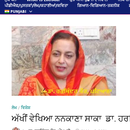
ਪੀਡੀਐਫ/ਪੁਸਤਕਾਂ/ਲੇਖ/ਕਹਾਣੀਆਂ/ਕਵਿਤਾ
ਗਿਆਨ-ਵਿਗਿਆਨ-ਤਕਨੀਕ
PUNJABI
ਲੇਖ
/
ਵਿਸ਼ੇਸ਼
ਅੱਖੀਂ ਵੇਖਿਆ ਨਨਕਾਣਾ ਸਾਕਾ ਡਾ. ਹਰਸ