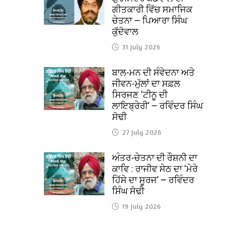
ਗੀਤਕਾਰੀ ਵਿੱਚ ਸਮਾਜਿਕ
ਚੇਤਨਾ — ਪਿਆਰਾ ਸਿੰਘ
ਕੁੱਦੋਵਾਲ
31 July 2026
ਬਾਲ-ਮਨ ਦੀ ਸੰਵੇਦਨਾ ਅਤੇ
ਜੀਵਨ-ਮੁੱਲਾਂ ਦਾ ਸਫ਼ਲ
ਸਿਰਜਣ ‘ਟੀਨੂ ਦੀ
ਲਾਇਬ੍ਰੇਰੀ’ — ਰਵਿੰਦਰ ਸਿੰਘ
ਸੋਢੀ
27 July 2026
ਅੰਤਰ-ਚੇਤਨਾ ਦੀ ਰੌਸ਼ਨੀ ਦਾ
ਕਾਵਿ : ਰਾਜੀਵ ਸੇਠ ਦਾ ‘ਮੇਰੇ
ਹਿੱਸੇ ਦਾ ਸੂਰਜ’ — ਰਵਿੰਦਰ
ਸਿੰਘ ਸੋਢੀ
19 July 2026