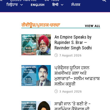
ਤਿਉਹਾਰ
ENGLISH
हिन्दी
ਸੰਪਰਕ
ਰੀਵੀਊਜ਼/ਪੁਸਤਕ-ਚਰਚਾ
VIEW ALL
An Empire Speaks by
Rupinder S. Brar —
Ravinder Singh Sodhi
7 August 2026
ਪ੍ਰੋਫੈ਼ਸਰ ਯੂਨਿਸ ਹਸਨ
ਸ਼ਖ਼ਸੀਅਤ ਕਲਾ ਅਤੇ
ਮੁਲਾਕਾਤਾਂ— ਸਲੀਮ ਆਫ਼ਤਾਬ
ਸਲੀਮ ਕਸੂਰੀ
3 August 2026
ਸਾਡੀ ਜਾਨ ‘ਤੇ ਬਣੀ ਏ –
ਗੁਰਮਿੰਦਰ ਕੈਂਡੋਵਾਲ ਦੀ