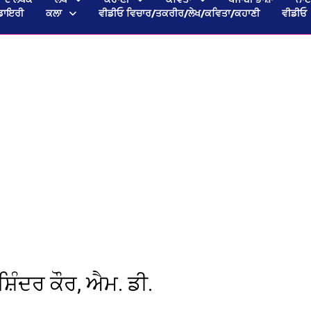
ਡਾਇਰੀ
ਕਲਾ
ਵੀਡੀਓ ਵਿਚਾਰ/ਤਕਰੀਰ/ਲੇਖ/ਕਵਿਤਾ/ਕਹਾਣੀ
ਵੀਡੀਓ
਼ਿੰਦਰ ਕੌਰ, ਐਮ. ਡੀ.