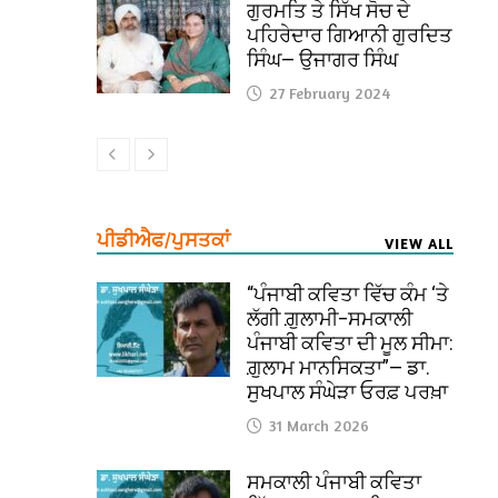
ਗੁਰਮਤਿ ਤੇ ਸਿੱਖ ਸੋਚ ਦੇ
ਪਹਿਰੇਦਾਰ ਗਿਆਨੀ ਗੁਰਦਿਤ
ਸਿੰਘ— ਉਜਾਗਰ ਸਿੰਘ
27 February 2024
ਪੀਡੀਐਫ/ਪੁਸਤਕਾਂ
VIEW ALL
“ਪੰਜਾਬੀ ਕਵਿਤਾ ਵਿੱਚ ਕੰਮ ‘ਤੇ
ਲੱਗੀ ਗ਼ੁਲਾਮੀ–ਸਮਕਾਲੀ
ਪੰਜਾਬੀ ਕਵਿਤਾ ਦੀ ਮੂਲ ਸੀਮਾ:
ਗ਼ੁਲਾਮ ਮਾਨਸਿਕਤਾ”— ਡਾ.
ਸੁਖਪਾਲ ਸੰਘੇੜਾ ਓਰਫ਼ ਪਰਖ਼ਾ
31 March 2026
ਸਮਕਾਲੀ ਪੰਜਾਬੀ ਕਵਿਤਾ