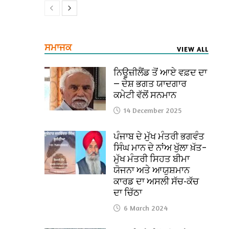
ਸਮਾਜਕ
VIEW ALL
ਨਿਊਜ਼ੀਲੈਂਡ ਤੋਂ ਆਏ ਵਫ਼ਦ ਦਾ
— ਦੇਸ਼ ਭਗਤ ਯਾਦਗਾਰ
ਕਮੇਟੀ ਵੱਲੋਂ ਸਨਮਾਨ
14 December 2025
ਪੰਜਾਬ ਦੇ ਮੁੱਖ ਮੰਤਰੀ ਭਗਵੰਤ
ਸਿੰਘ ਮਾਨ ਦੇ ਨਾਂਅ ਖੁੱਲਾ ਖ਼ੱਤ–
ਮੁੱਖ ਮੰਤਰੀ ਸਿਹਤ ਬੀਮਾ
ਯੋਜਨਾ ਅਤੇ ਆਯੁਸ਼ਮਾਨ
ਕਾਰਡ ਦਾ ਅਸਲੀ ਸੱਚ-ਕੱਚ
ਦਾ ਚਿੱਠਾ
6 March 2024