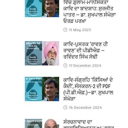
ਵਿੱਚ ਗ਼ੁਲਾਮ-ਮਾਨਸਿਕਤਾ
ਕਾਵਿ ਦਾ ਬਾਦਸ਼ਾਹ: ਸੁਰਜੀਤ
ਪਾਤਰ — ਡਾ. ਸੁਖਪਾਲ ਸੰਘੇੜਾ
ਓਰਫ਼ ਪਰਖ਼ਾ
11 May 2025
ਕਾਵਿ-ਪੁਸਤਕ ‘ਰਾਵਣ ਹੀ
ਰਾਵਣ’ ਦੀ ਪੀਡੀਐਫ —
ਰਵਿੰਦਰ ਸਿੰਘ ਸੋਢੀ
17 December 2024
ਕਾਵਿ-ਸੰਗ੍ਰਹਿ ‘ਕਿੱਸਿਆਂ ਦੇ
ਕੈਦੀ’, ਸੰਸਕਰਨ-2 ਦੀ PDF
(ਪੀ.ਡੀ.ਐਫ਼.)—ਡਾ. ਸੁਖਪਾਲ
ਸੰਘੇੜਾ
16 December 2024
ਸੰਰਚਨਾਵਾਦ ਦਾ