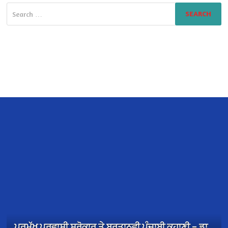
Search
for:
ਪ੍ਰਮੁੱਖ ਪਰਵਾਸੀ ਸਰੋਕਾਰ ਤੇ ਬਰਤਾਨਵੀ ਪੰਜਾਬੀ ਕਹਾਣੀ – ਡਾ.