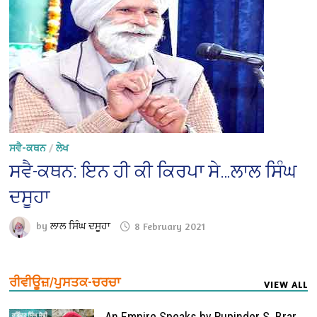
ਸਵੈ-ਕਥਨ
/
ਲੇਖ
ਸਵੈ-ਕਥਨ: ਇਨ ਹੀ ਕੀ ਕਿਰਪਾ ਸੇ…ਲਾਲ ਸਿੰਘ
ਦਸੂਹਾ
by
ਲਾਲ ਸਿੰਘ ਦਸੂਹਾ
8 February 2021
ਰੀਵੀਊਜ਼/ਪੁਸਤਕ-ਚਰਚਾ
VIEW ALL
An Empire Speaks by Rupinder S. Brar