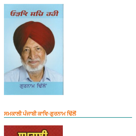
ਸਮਕਾਲੀ ਪੰਜਾਬੀ ਕਾਵਿ-ਗੁਰਨਾਮ ਢਿੱਲੋਂ