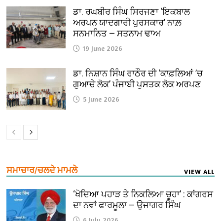
ਡਾ. ਰਘਬੀਰ ਸਿੰਘ ਸਿਰਜਣਾ ‘ਇਕਬਾਲ
ਅਰਪਨ ਯਾਦਗਾਰੀ ਪੁਰਸਕਾਰ’ ਨਾਲ਼
ਸਨਮਾਨਿਤ — ਸਤਨਾਮ ਢਾਅ
19 June 2026
ਡਾ. ਨਿਸ਼ਾਨ ਸਿੰਘ ਰਾਠੌਰ ਦੀ ‘ਕਾਫ਼ਲਿਆਂ ’ਚ
ਗੁਆਚੇ ਲੋਕ’ ਪੰਜਾਬੀ ਪੁਸਤਕ ਲੋਕ ਅਰਪਣ
5 June 2026
ਸਮਾਚਾਰ/ਚਲਦੇ ਮਾਮਲੇ
VIEW ALL
‘ਖੋਦਿਆ ਪਹਾੜ ਤੇ ਨਿਕਲਿਆ ਚੂਹਾ’ : ਕਾਂਗਰਸ
ਦਾ ਨਵਾਂ ਫਾਰਮੂਲਾ — ਉਜਾਗਰ ਸਿੰਘ
6 July 2026