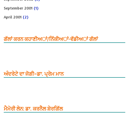
September 2001
(1)
April 2001
(2)
ਗੱਲਾਂ ਕਰਨ ਕਹਾਣੀਅਾਂ/ਨਿੱਕੀਅਾਂ-ਵੱਡੀਅਾਂ ਗੱਲਾਂ
ਅੰਦਰੇਟੇ ਦਾ ਜੋਗੀ–ਡਾ. ਪ੍ਰੇਮ ਮਾਨ
ਮੈਮੋਰੀ ਲੇਨ: ਡਾ. ਕਰਨੈਲ ਸ਼ੇਰਗਿੱਲ