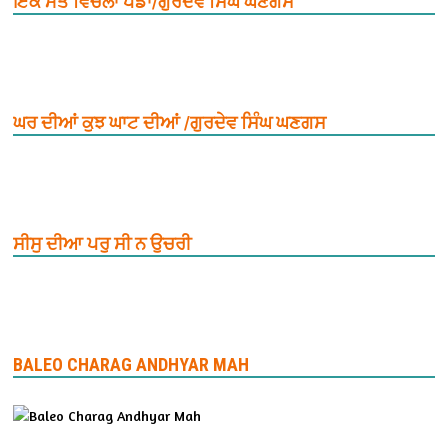
ਇਕ ਮੌਤ ਵਿਚਲਾ ਪੈਂਡਾ/ਗੁਰਦੇਵ ਸਿੰਘ ਘਣਗਸ
ਘਰ ਦੀਆਂ ਕੁਝ ਘਾਟ ਦੀਆਂ /ਗੁਰਦੇਵ ਸਿੰਘ ਘਣਗਸ
ਸੀਸੁ ਦੀਆ ਪਰੁ ਸੀ ਨ ਉਚਰੀ
BALEO CHARAG ANDHYAR MAH