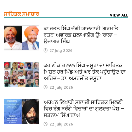
ਸਾਹਿਤਕ ਸਮਾਚਾਰ
VIEW ALL
ਡਾ ਰਤਨ ਸਿੰਘ ਜੱਗੀ ਯਾਦਗਾਰੀ ‘ਗੁਰਮਤਿ
ਰਤਨ’ ਅਵਾਰਡ ਸ਼ਲਾਘਾਯੋਗ ਉਪਰਾਲਾ —
ਉਜਾਗਰ ਸਿੰਘ
27 July 2026
ਕਹਾਣੀਕਾਰ ਲਾਲ ਸਿੰਘ ਦਸੂਹਾ ਦਾ ਸਾਹਿਤਕ
ਮਿਸ਼ਨ ਹਰ ਪਿੰਡ ਅਤੇ ਘਰ ਤੱਕ ਪਹੁੰਚਾਉਣ ਦਾ
ਅਹਿਦ— ਡਾ. ਅਮਰਜੀਤ ਦਸੂਹਾ
22 July 2026
ਅਰਪਨ ਲਿਖਾਰੀ ਸਭਾ ਦੀ ਸਾਹਿਤਕ ਮਿਲਣੀ
ਵਿਚ ਰੰਗ ਬਰੰਗੇ ਵਿਚਾਰਾਂ ਦਾ ਗੁਲਦਤਾ ਪੇਸ਼ —
ਸਤਨਾਮ ਸਿੰਘ ਢਾਅ
22 July 2026