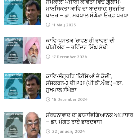
ਸਮਕਾਲੀ ਪੰਜਾਬੀ ਕਵਿਤਾ ਵਿੱਚ ਗ਼ੁਲਾਮ-
ਮਾਨਸਿਕਤਾ ਕਾਵਿ ਦਾ ਬਾਦਸ਼ਾਹ: ਸੁਰਜੀਤ
ਪਾਤਰ — ਡਾ. ਸੁਖਪਾਲ ਸੰਘੇੜਾ ਓਰਫ਼ ਪਰਖ਼ਾ
11 May 2025
ਕਾਵਿ-ਪੁਸਤਕ ‘ਰਾਵਣ ਹੀ ਰਾਵਣ’ ਦੀ
ਪੀਡੀਐਫ — ਰਵਿੰਦਰ ਸਿੰਘ ਸੋਢੀ
17 December 2024
ਕਾਵਿ-ਸੰਗ੍ਰਹਿ ‘ਕਿੱਸਿਆਂ ਦੇ ਕੈਦੀ’,
ਸੰਸਕਰਨ-2 ਦੀ PDF (ਪੀ.ਡੀ.ਐਫ਼.)—ਡਾ.
ਸੁਖਪਾਲ ਸੰਘੇੜਾ
16 December 2024
ਸੰਰਚਨਾਵਾਦ ਦਾ ਭਾਸ਼ਾਵਿਗਿਆਨਕ ਅਾਧਾਰ
— ਡਾ. ਮੰਗਤ ਰਾਏ ਭਾਰਦਵਾਜ
22 January 2024