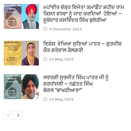
ਮਹਾਂਵੀਰ ਚੱਕ੍ਰ ਵਿਜੇਤਾ ਕਮਾਂਡੈਂਟ ਸ਼ਹੀਦ ਰਾਮ
ਕਿਸ਼ਨ ਵਧਵਾ ਨੂੰ ਯਾਦ ਕਰਦਿਆਂ ਹੋਇਆਂ —
ਸੂਬੇਦਾਰ ਜਸਵਿੰਦਰ ਸਿੰਘ ਭੁਲੇਰੀਆ
11 December 2024
ਵਿਸ਼ੇਸ਼: ਵੇਖਿਆ ਸੁਣਿਆਂ ਪਾਤਰ — ਗੁਰਦੀਸ਼
ਕੌਰ ਗਰੇਵਾਲ ਕੈਲਗਰੀ
24 May 2024
ਸਵਰਗੀ ਸੁਰਜੀਤ ਸਿੰਘ ਪਾਤਰ ਜੀ ਨੂੰ
ਸ਼ਰਧਾਂਜਲੀ — ਨਛੱਤਰ ਸਿੰਘ
ਭੋਗਲ “ਭਾਖੜੀਆਣਾ”
24 May 2024