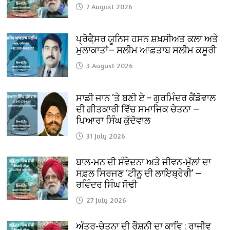
7 August 2026
ਪ੍ਰੋਫੈ਼ਸਰ ਯੂਨਿਸ ਹਸਨ ਸ਼ਖ਼ਸੀਅਤ ਕਲਾ ਅਤੇ
ਮੁਲਾਕਾਤਾਂ— ਸਲੀਮ ਆਫ਼ਤਾਬ ਸਲੀਮ ਕਸੂਰੀ
3 August 2026
ਸਾਡੀ ਜਾਨ ‘ਤੇ ਬਣੀ ਏ – ਗੁਰਮਿੰਦਰ ਕੈਂਡੋਵਾਲ
ਦੀ ਗੀਤਕਾਰੀ ਵਿੱਚ ਸਮਾਜਿਕ ਚੇਤਨਾ —
ਪਿਆਰਾ ਸਿੰਘ ਕੁੱਦੋਵਾਲ
31 July 2026
ਬਾਲ-ਮਨ ਦੀ ਸੰਵੇਦਨਾ ਅਤੇ ਜੀਵਨ-ਮੁੱਲਾਂ ਦਾ
ਸਫ਼ਲ ਸਿਰਜਣ ‘ਟੀਨੂ ਦੀ ਲਾਇਬ੍ਰੇਰੀ’ —
ਰਵਿੰਦਰ ਸਿੰਘ ਸੋਢੀ
27 July 2026
ਅੰਤਰ-ਚੇਤਨਾ ਦੀ ਰੌਸ਼ਨੀ ਦਾ ਕਾਵਿ : ਰਾਜੀਵ