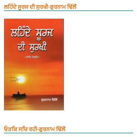
ਲਹਿੰਦੇ ਸੂਰਜ ਦੀ ਸੁਰਖੀ-ਗੁਰਨਾਮ ਢਿੱਲੋਂ
ਓੜਕਿ ਸਚਿ ਰਹੀ-ਗੁਰਨਾਮ ਢਿੱਲੋਂ