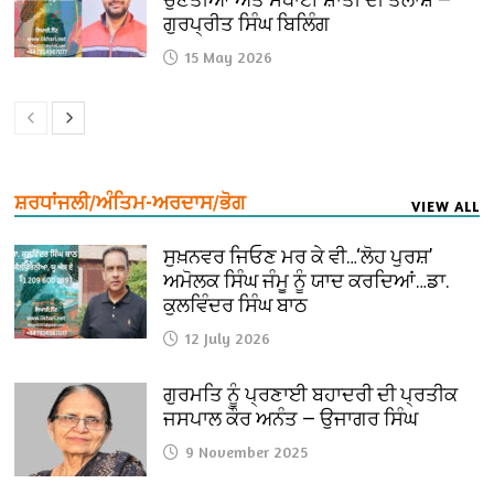
ਗੁਰਪ੍ਰੀਤ ਸਿੰਘ ਬਿਲਿੰਗ
15 May 2026
ਸ਼ਰਧਾਂਜਲੀ/ਅੰਤਿਮ-ਅਰਦਾਸ/ਭੋਗ
VIEW ALL
ਸੁਖ਼ਨਵਰ ਜਿਓਣ ਮਰ ਕੇ ਵੀ…‘ਲੋਹ ਪੁਰਸ਼’
ਅਮੋਲਕ ਸਿੰਘ ਜੰਮੂ ਨੂੰ ਯਾਦ ਕਰਦਿਆਂ…ਡਾ.
ਕੁਲਵਿੰਦਰ ਸਿੰਘ ਬਾਠ
12 July 2026
ਗੁਰਮਤਿ ਨੂੰ ਪ੍ਰਣਾਈ ਬਹਾਦਰੀ ਦੀ ਪ੍ਰਤੀਕ
ਜਸਪਾਲ ਕੌਰ ਅਨੰਤ — ਉਜਾਗਰ ਸਿੰਘ
9 November 2025