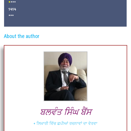
*
***
1414
***
About the author
ਬਲਵੰਤ ਸਿੰਘ ਬੈਂਸ
+ ਲਿਖਾਰੀ ਵਿੱਚ ਛਪੀਆਂ ਰਚਨਾਵਾਂ ਦਾ ਵੇਰਵਾ