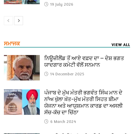
19 July 2026
ਸਮਾਜਕ
VIEW ALL
ਨਿਊਜ਼ੀਲੈਂਡ ਤੋਂ ਆਏ ਵਫ਼ਦ ਦਾ — ਦੇਸ਼ ਭਗਤ
ਯਾਦਗਾਰ ਕਮੇਟੀ ਵੱਲੋਂ ਸਨਮਾਨ
14 December 2025
ਪੰਜਾਬ ਦੇ ਮੁੱਖ ਮੰਤਰੀ ਭਗਵੰਤ ਸਿੰਘ ਮਾਨ ਦੇ
ਨਾਂਅ ਖੁੱਲਾ ਖ਼ੱਤ–ਮੁੱਖ ਮੰਤਰੀ ਸਿਹਤ ਬੀਮਾ
ਯੋਜਨਾ ਅਤੇ ਆਯੁਸ਼ਮਾਨ ਕਾਰਡ ਦਾ ਅਸਲੀ
ਸੱਚ-ਕੱਚ ਦਾ ਚਿੱਠਾ
6 March 2024