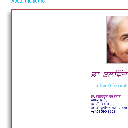
About the author
ਡਾ. ਬਲਵਿੰਦ
+ ਲਿਖਾਰੀ ਵਿੱਚ ਛਪੀਆ
ਡਾ. ਬਲਵਿੰਦਰ ਕੌਰ ਬਰਾੜ
ਸਾਬਕਾ ਮੁਖੀ,
ਪੰਜਾਬੀ ਵਿਭਾਗ,
ਪੰਜਾਬੀ ਯੂਨੀਵਰਸਿਟੀ ਪਟਿਆ
+1 403 590 9629