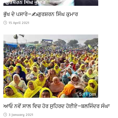
ਭੁੱਖ ਦੇ ਪਸਾਰੇ—✍️ਗੁਰਸ਼ਰਨ ਸਿੰਘ ਕੁਮਾਰ
15 April 2021
ਆਓ ਨਵੇਂ ਸਾਲ ਵਿਚ ਹੋਰ ਸੁਹਿਰਦ ਹੋਈਏ—ਬਲਜਿੰਦਰ ਸੰਘਾ
3 January 2021