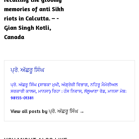
memories of anti Sikh
riots in Calcutta. – -
Gian Singh Kotli,
Canada
ਪ੍ਰੋ. ਅੱਛਰੂ ਸਿੰਘ
ਪ੍ਰੋ. ਅੱਛਰੂ ਸਿੰਘ
(ਸਾਬਕਾ ਮੁਖੀ, ਅੰਗ੍ਰੇਜ਼ੀ ਵਿਭਾਗ, ਨਹਿਰੂ ਮੈਮੋਰੀਅਲ
ਸਰਕਾਰੀ ਕਾਲਜ, ਮਾਨਸਾ)
ਰਿਹਾ : ਹੰਸ ਨਿਵਾਸ, ਲੱਲੂਆਣਾ ਰੋਡ, ਮਾਨਸਾ
ਮੋਬ:
98155-01381
View all posts by ਪ੍ਰੋ. ਅੱਛਰੂ ਸਿੰਘ →