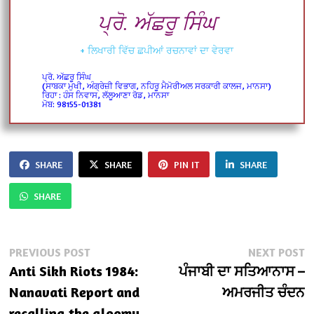
ਪ੍ਰੋ. ਅੱਛਰੂ ਸਿੰਘ
+ ਲਿਖਾਰੀ ਵਿੱਚ ਛਪੀਆਂ ਰਚਨਾਵਾਂ ਦਾ ਵੇਰਵਾ
ਪ੍ਰੋ. ਅੱਛਰੂ ਸਿੰਘ
(ਸਾਬਕਾ ਮੁਖੀ, ਅੰਗ੍ਰੇਜ਼ੀ ਵਿਭਾਗ, ਨਹਿਰੂ ਮੈਮੋਰੀਅਲ ਸਰਕਾਰੀ ਕਾਲਜ, ਮਾਨਸਾ)
ਰਿਹਾ : ਹੰਸ ਨਿਵਾਸ, ਲੱਲੂਆਣਾ ਰੋਡ, ਮਾਨਸਾ
ਮੋਬ: 98155-01381
SHARE
SHARE
PIN IT
SHARE
SHARE
Post
Previous
N
PREVIOUS POST
NEXT POST
post:
po
Anti Sikh Riots 1984:
ਪੰਜਾਬੀ ਦਾ ਸਤਿਆਨਾਸ –
navigation
Nanavati Report and
ਅਮਰਜੀਤ ਚੰਦਨ
recalling the gloomy