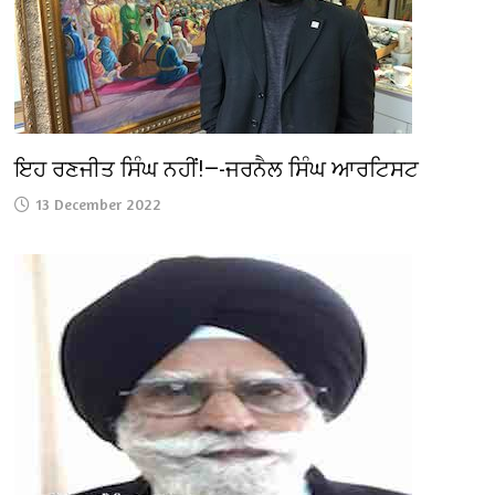
ਇਹ ਰਣਜੀਤ ਸਿੰਘ ਨਹੀਂ!—-ਜਰਨੈਲ ਸਿੰਘ ਆਰਟਿਸਟ
13 December 2022