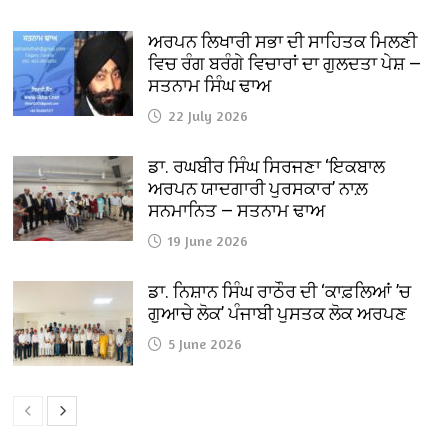
ਅਰਪਨ ਲਿਖਾਰੀ ਸਭਾ ਦੀ ਸਾਹਿਤਕ ਮਿਲਣੀ
ਵਿਚ ਰੰਗ ਬਰੰਗੇ ਵਿਚਾਰਾਂ ਦਾ ਗੁਲਦਤਾ ਪੇਸ਼ —
ਸਤਨਾਮ ਸਿੰਘ ਢਾਅ
22 July 2026
ਡਾ. ਰਘਬੀਰ ਸਿੰਘ ਸਿਰਜਣਾ ‘ਇਕਬਾਲ
ਅਰਪਨ ਯਾਦਗਾਰੀ ਪੁਰਸਕਾਰ’ ਨਾਲ਼
ਸਨਮਾਨਿਤ — ਸਤਨਾਮ ਢਾਅ
19 June 2026
ਡਾ. ਨਿਸ਼ਾਨ ਸਿੰਘ ਰਾਠੌਰ ਦੀ ‘ਕਾਫ਼ਲਿਆਂ ’ਚ
ਗੁਆਚੇ ਲੋਕ’ ਪੰਜਾਬੀ ਪੁਸਤਕ ਲੋਕ ਅਰਪਣ
5 June 2026