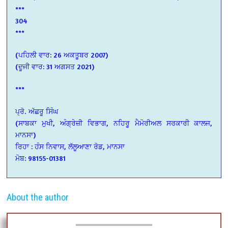
***
304
***
(ਪਹਿਲੀ ਵਾਰ: 26 ਅਕਤੂਬਰ 2007)
(ਦੂਜੀ ਵਾਰ: 31 ਅਗਸਤ 2021)
***
ਪ੍ਰੋ. ਅੱਛਰੂ ਸਿੰਘ
(ਸਾਬਕਾ ਮੁਖੀ, ਅੰਗ੍ਰੇਜ਼ੀ ਵਿਭਾਗ, ਨਹਿਰੂ ਮੈਮੋਰੀਅਲ ਸਰਕਾਰੀ ਕਾਲਜ,
ਮਾਨਸਾ)
ਰਿਹਾ : ਹੰਸ ਨਿਵਾਸ, ਲੱਲੂਆਣਾ ਰੋਡ, ਮਾਨਸਾ
ਮੋਬ: 98155-01381
About the author