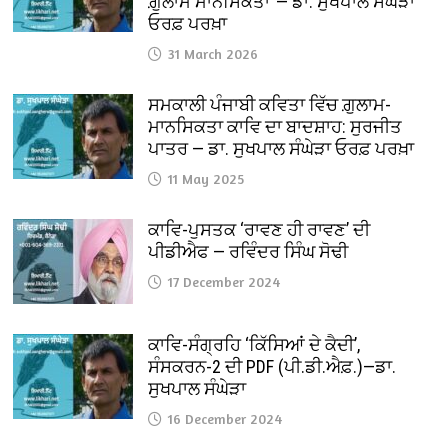
ਗ਼ੁਲਾਮ ਮਾਨਸਿਕਤਾ”— ਡਾ. ਸੁਖਪਾਲ ਸੰਘੇੜਾ
ਓਰਫ਼ ਪਰਖ਼ਾ
31 March 2026
ਸਮਕਾਲੀ ਪੰਜਾਬੀ ਕਵਿਤਾ ਵਿੱਚ ਗ਼ੁਲਾਮ-
ਮਾਨਸਿਕਤਾ ਕਾਵਿ ਦਾ ਬਾਦਸ਼ਾਹ: ਸੁਰਜੀਤ
ਪਾਤਰ — ਡਾ. ਸੁਖਪਾਲ ਸੰਘੇੜਾ ਓਰਫ਼ ਪਰਖ਼ਾ
11 May 2025
ਕਾਵਿ-ਪੁਸਤਕ ‘ਰਾਵਣ ਹੀ ਰਾਵਣ’ ਦੀ
ਪੀਡੀਐਫ — ਰਵਿੰਦਰ ਸਿੰਘ ਸੋਢੀ
17 December 2024
ਕਾਵਿ-ਸੰਗ੍ਰਹਿ ‘ਕਿੱਸਿਆਂ ਦੇ ਕੈਦੀ’,
ਸੰਸਕਰਨ-2 ਦੀ PDF (ਪੀ.ਡੀ.ਐਫ਼.)—ਡਾ.
ਸੁਖਪਾਲ ਸੰਘੇੜਾ
16 December 2024