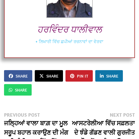
ਹਰਵਿੰਦਰ ਧਾਲੀਵਾਲ
+ ਲਿਖਾਰੀ ਵਿੱਚ ਛਪੀਆਂ ਰਚਨਾਵਾਂ ਦਾ ਵੇਰਵਾ
SHARE
SHARE
PIN IT
SHARE
SHARE
Post
Previous
N
PREVIOUS POST
NEXT POST
post:
po
ਜਲ੍ਹਿਆਂ ਵਾਲਾ ਬਾਗ਼ ਦਾ ਮੂਲ
ਆਸਟਰੇਲੀਆ ਵਿੱਚ ਸਫ਼ਲਤਾ
navigation
ਸਰੂਪ ਬਹਾਲ ਕਰਾਉਣ ਦੀ ਮੰਗ
ਦੇ ਝੰਡੇ ਗੱਡਣ ਵਾਲੀ ਗੁਰਜੀਤ