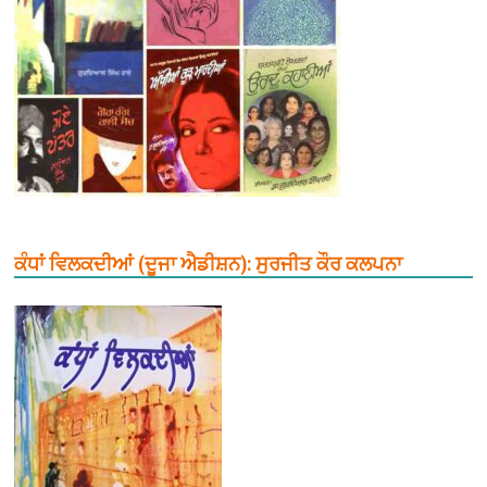
ਕੰਧਾਂ ਵਿਲਕਦੀਆਂ (ਦੂਜਾ ਐਡੀਸ਼ਨ): ਸੁਰਜੀਤ ਕੌਰ ਕਲਪਨਾ