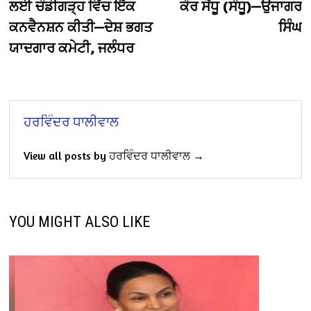
ਲਈ ਚੰਡੀਗੜ੍ਹ ਵਿੱਚ ਇੱਕ
ਕੌਰ ਸੋਂਧੂ (ਸੰਧੂ)—ਉਜਾਗਰ
ਕਨਵੈਨਸ਼ਨ ਕੀਤੀ—ਦੇਸ਼ ਭਗਤ
ਸਿੰਘ
ਯਾਦਗਾਰ ਕਮੇਟੀ, ਜਲੰਧਰ
ਹਰਵਿੰਦਰ ਧਾਲੀਵਾਲ
View all posts by ਹਰਵਿੰਦਰ ਧਾਲੀਵਾਲ →
YOU MIGHT ALSO LIKE