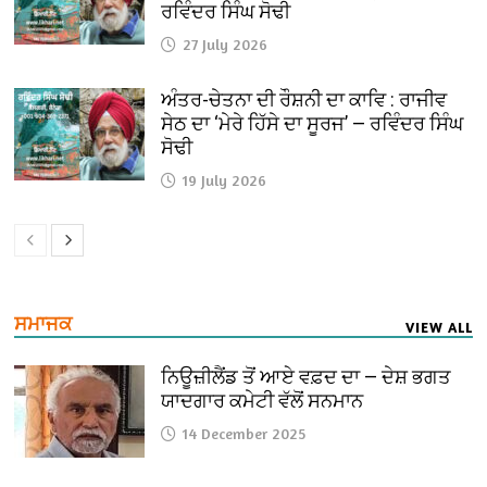
ਰਵਿੰਦਰ ਸਿੰਘ ਸੋਢੀ
27 July 2026
ਅੰਤਰ-ਚੇਤਨਾ ਦੀ ਰੌਸ਼ਨੀ ਦਾ ਕਾਵਿ : ਰਾਜੀਵ
ਸੇਠ ਦਾ ‘ਮੇਰੇ ਹਿੱਸੇ ਦਾ ਸੂਰਜ’ — ਰਵਿੰਦਰ ਸਿੰਘ
ਸੋਢੀ
19 July 2026
ਸਮਾਜਕ
VIEW ALL
ਨਿਊਜ਼ੀਲੈਂਡ ਤੋਂ ਆਏ ਵਫ਼ਦ ਦਾ — ਦੇਸ਼ ਭਗਤ
ਯਾਦਗਾਰ ਕਮੇਟੀ ਵੱਲੋਂ ਸਨਮਾਨ
14 December 2025