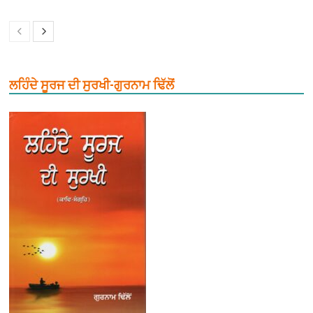
ਲਹਿੰਦੇ ਸੂਰਜ ਦੀ ਸੁਰਖੀ-ਗੁਰਨਾਮ ਢਿੱਲੋਂ