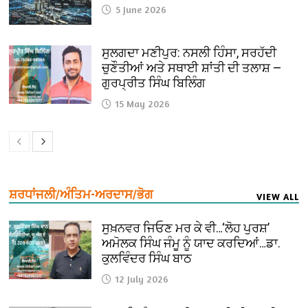
5 June 2026
ਸੁਲਗਦਾ ਮਣੀਪੁਰ: ਨਸਲੀ ਹਿੰਸਾ, ਸਰਹੱਦੀ
ਚੁਣੌਤੀਆਂ ਅਤੇ ਸਥਾਈ ਸ਼ਾਂਤੀ ਦੀ ਤਲਾਸ਼ —
ਗੁਰਪ੍ਰੀਤ ਸਿੰਘ ਬਿਲਿੰਗ
15 May 2026
ਸ਼ਰਧਾਂਜਲੀ/ਅੰਤਿਮ-ਅਰਦਾਸ/ਭੋਗ
VIEW ALL
ਸੁਖ਼ਨਵਰ ਜਿਓਣ ਮਰ ਕੇ ਵੀ…‘ਲੋਹ ਪੁਰਸ਼’
ਅਮੋਲਕ ਸਿੰਘ ਜੰਮੂ ਨੂੰ ਯਾਦ ਕਰਦਿਆਂ…ਡਾ.
ਕੁਲਵਿੰਦਰ ਸਿੰਘ ਬਾਠ
12 July 2026