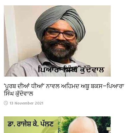
‘ਪੂਰਬ ਦੀਆਂ ਧੀਆਂ’ ਨਾਵਲ ਅਹਿਮਦ ਅਬੂ ਬਕਸ—ਪਿਆਰਾ
ਸਿੰਘ ਕੁੱਦੋਵਾਲ
13 November 2021