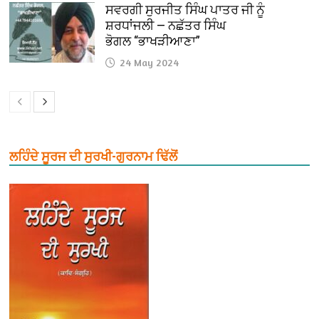
ਸਵਰਗੀ ਸੁਰਜੀਤ ਸਿੰਘ ਪਾਤਰ ਜੀ ਨੂੰ
ਸ਼ਰਧਾਂਜਲੀ — ਨਛੱਤਰ ਸਿੰਘ
ਭੋਗਲ “ਭਾਖੜੀਆਣਾ”
24 May 2024
ਲਹਿੰਦੇ ਸੂਰਜ ਦੀ ਸੁਰਖੀ-ਗੁਰਨਾਮ ਢਿੱਲੋਂ