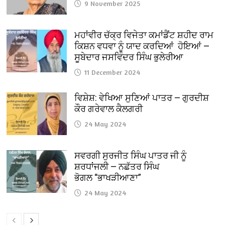
9 November 2025
ਮਹਾਂਵੀਰ ਚੱਕ੍ਰ ਵਿਜੇਤਾ ਕਮਾਂਡੈਂਟ ਸ਼ਹੀਦ ਰਾਮ
ਕਿਸ਼ਨ ਵਧਵਾ ਨੂੰ ਯਾਦ ਕਰਦਿਆਂ ਹੋਇਆਂ —
ਸੂਬੇਦਾਰ ਜਸਵਿੰਦਰ ਸਿੰਘ ਭੁਲੇਰੀਆ
11 December 2024
ਵਿਸ਼ੇਸ਼: ਵੇਖਿਆ ਸੁਣਿਆਂ ਪਾਤਰ — ਗੁਰਦੀਸ਼
ਕੌਰ ਗਰੇਵਾਲ ਕੈਲਗਰੀ
24 May 2024
ਸਵਰਗੀ ਸੁਰਜੀਤ ਸਿੰਘ ਪਾਤਰ ਜੀ ਨੂੰ
ਸ਼ਰਧਾਂਜਲੀ — ਨਛੱਤਰ ਸਿੰਘ
ਭੋਗਲ “ਭਾਖੜੀਆਣਾ”
24 May 2024