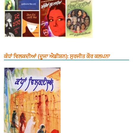
ਕੰਧਾਂ ਵਿਲਕਦੀਆਂ (ਦੂਜਾ ਐਡੀਸ਼ਨ): ਸੁਰਜੀਤ ਕੌਰ ਕਲਪਨਾ