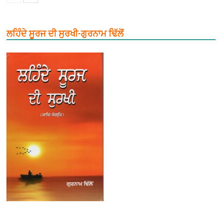
ਲਹਿੰਦੇ ਸੂਰਜ ਦੀ ਸੁਰਖੀ-ਗੁਰਨਾਮ ਢਿੱਲੋਂ