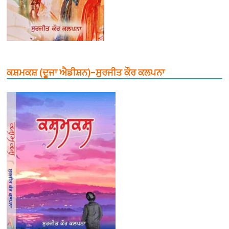
ਕਸ਼ਮਕਸ਼ (ਦੂਜਾ ਐਡੀਸ਼ਨ)–ਸੁਰਜੀਤ ਕੌਰ ਕਲਪਨਾ