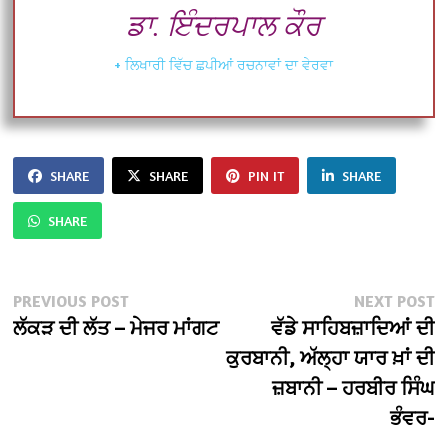
ਡਾ. ਇੰਦਰਪਾਲ ਕੌਰ
+ ਲਿਖਾਰੀ ਵਿੱਚ ਛਪੀਆਂ ਰਚਨਾਵਾਂ ਦਾ ਵੇਰਵਾ
SHARE
SHARE
PIN IT
SHARE
SHARE
Post
Previous
N
PREVIOUS POST
NEXT POST
post:
po
ਲੱਕੜ ਦੀ ਲੱਤ – ਮੇਜਰ ਮਾਂਗਟ
ਵੱਡੇ ਸਾਹਿਬਜ਼ਾਦਿਆਂ ਦੀ
navigation
ਕੁਰਬਾਨੀ, ਅੱਲ੍ਹਾ ਯਾਰ ਖ਼ਾਂ ਦੀ
ਜ਼ਬਾਨੀ – ਹਰਬੀਰ ਸਿੰਘ
ਭੰਵਰ-