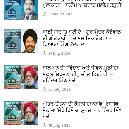
ਮੁਲਾਕਾਤਾਂ— ਸਲੀਮ ਆਫ਼ਤਾਬ ਸਲੀਮ ਕਸੂਰੀ
3 August 2026
ਸਾਡੀ ਜਾਨ ‘ਤੇ ਬਣੀ ਏ – ਗੁਰਮਿੰਦਰ ਕੈਂਡੋਵਾਲ
ਦੀ ਗੀਤਕਾਰੀ ਵਿੱਚ ਸਮਾਜਿਕ ਚੇਤਨਾ —
ਪਿਆਰਾ ਸਿੰਘ ਕੁੱਦੋਵਾਲ
31 July 2026
ਬਾਲ-ਮਨ ਦੀ ਸੰਵੇਦਨਾ ਅਤੇ ਜੀਵਨ-ਮੁੱਲਾਂ ਦਾ
ਸਫ਼ਲ ਸਿਰਜਣ ‘ਟੀਨੂ ਦੀ ਲਾਇਬ੍ਰੇਰੀ’ —
ਰਵਿੰਦਰ ਸਿੰਘ ਸੋਢੀ
27 July 2026
ਅੰਤਰ-ਚੇਤਨਾ ਦੀ ਰੌਸ਼ਨੀ ਦਾ ਕਾਵਿ : ਰਾਜੀਵ
ਸੇਠ ਦਾ ‘ਮੇਰੇ ਹਿੱਸੇ ਦਾ ਸੂਰਜ’ — ਰਵਿੰਦਰ ਸਿੰਘ
ਸੋਢੀ
19 July 2026