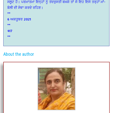
ਸਲੂਟ ਹੈ। ਪਰਮਾਤਮਾ ਇਨ੍ਹਾਂ ਨੂੰ ਤੰਦਰੁਸਤੀ ਬਖ਼ਸ਼ੇ ਤਾਂ ਜੋ ਇਹ ਇਸੇ ਤਰ੍ਹਾਂ ਮਾਂ-
ਬੋਲੀ ਦੀ ਸੇਵਾ ਕਰਦੇ ਰਹਿਣ।
**
6 ਅਕਤੂਬਰ 2021
**
417
**
About the author