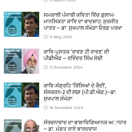
ਸਮਕਾਲੀ ਪੰਜਾਬੀ ਕਵਿਤਾ ਵਿੱਚ ਗ਼ੁਲਾਮ-
ਮਾਨਸਿਕਤਾ ਕਾਵਿ ਦਾ ਬਾਦਸ਼ਾਹ: ਸੁਰਜੀਤ
ਪਾਤਰ — ਡਾ. ਸੁਖਪਾਲ ਸੰਘੇੜਾ ਓਰਫ਼ ਪਰਖ਼ਾ
11 May 2025
ਕਾਵਿ-ਪੁਸਤਕ ‘ਰਾਵਣ ਹੀ ਰਾਵਣ’ ਦੀ
ਪੀਡੀਐਫ — ਰਵਿੰਦਰ ਸਿੰਘ ਸੋਢੀ
17 December 2024
ਕਾਵਿ-ਸੰਗ੍ਰਹਿ ‘ਕਿੱਸਿਆਂ ਦੇ ਕੈਦੀ’,
ਸੰਸਕਰਨ-2 ਦੀ PDF (ਪੀ.ਡੀ.ਐਫ਼.)—ਡਾ.
ਸੁਖਪਾਲ ਸੰਘੇੜਾ
16 December 2024
ਸੰਰਚਨਾਵਾਦ ਦਾ ਭਾਸ਼ਾਵਿਗਿਆਨਕ ਅਾਧਾਰ
— ਡਾ. ਮੰਗਤ ਰਾਏ ਭਾਰਦਵਾਜ