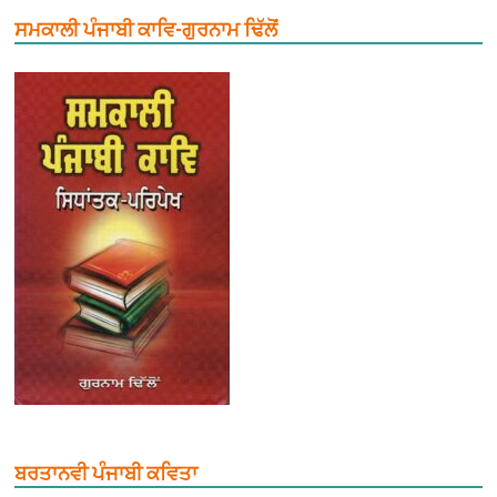
ਸਮਕਾਲੀ ਪੰਜਾਬੀ ਕਾਵਿ-ਗੁਰਨਾਮ ਢਿੱਲੋਂ
ਬਰਤਾਨਵੀ ਪੰਜਾਬੀ ਕਵਿਤਾ