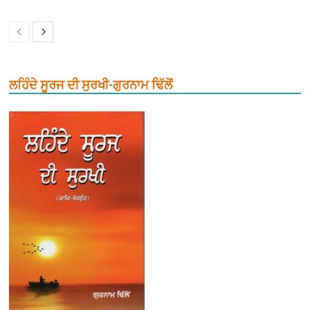
ਲਹਿੰਦੇ ਸੂਰਜ ਦੀ ਸੁਰਖੀ-ਗੁਰਨਾਮ ਢਿੱਲੋਂ