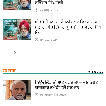
ਰਵਿੰਦਰ ਸਿੰਘ ਸੋਢੀ
27 July 2026
ਅੰਤਰ-ਚੇਤਨਾ ਦੀ ਰੌਸ਼ਨੀ ਦਾ ਕਾਵਿ : ਰਾਜੀਵ
ਸੇਠ ਦਾ ‘ਮੇਰੇ ਹਿੱਸੇ ਦਾ ਸੂਰਜ’ — ਰਵਿੰਦਰ ਸਿੰਘ
ਸੋਢੀ
19 July 2026
ਸਮਾਜਕ
VIEW ALL
ਨਿਊਜ਼ੀਲੈਂਡ ਤੋਂ ਆਏ ਵਫ਼ਦ ਦਾ — ਦੇਸ਼ ਭਗਤ
ਯਾਦਗਾਰ ਕਮੇਟੀ ਵੱਲੋਂ ਸਨਮਾਨ
14 December 2025