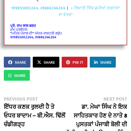
919855002264, 01886246264
|
+ ਲਿਖਾਰੀ ਵਿੱਚ ਛਪੀਆਂ ਰਚਨਾਵਾਂ
ਦਾ ਵੇਰਵਾ
ਪ੍ਰੋ. ਰਾਮ ਲਾਲ ਭਗਤ
ਮੁੱਖ ਪ੍ਰਬੰਧਕ:
"ਮਹਿਕ ਪੰਜਾਬ ਦੀ" ਅੰਤਰ-ਰਾਸ਼ਟਰੀ ਗਰੁੱਪ
919855002264, 01886246264
SHARE
SHARE
PIN IT
SHARE
SHARE
Post
Previous
N
PREVIOUS POST
NEXT POST
post:
po
ਇੱਧਰ ਕਣਕ ਰੁਲਦੀ ਹੈ ਤੇ
ਡਾ. ਮੇਘਾ ਸਿੰਘ ਨੇ ਇਕ
navigation
ਓਧਰ ਬਾਦਾਮ – ਬੀ.ਐਸ. ਢਿੱਲੋਂ
ਸਾਹਿਤਕਾਰ ਹੋਣ ਦੇ ਨਾਤੇ 8
ਚੰਡੀਗੜ੍ਹ
ਪੁਸਤਕਾਂ ਪੰਜਾਬੀ ਬੋਲੀ ਦੀ