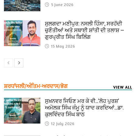
5 June 2026
ਸੁਲਗਦਾ ਮਣੀਪੁਰ: ਨਸਲੀ ਹਿੰਸਾ, ਸਰਹੱਦੀ
ਚੁਣੌਤੀਆਂ ਅਤੇ ਸਥਾਈ ਸ਼ਾਂਤੀ ਦੀ ਤਲਾਸ਼ —
ਗੁਰਪ੍ਰੀਤ ਸਿੰਘ ਬਿਲਿੰਗ
15 May 2026
ਸ਼ਰਧਾਂਜਲੀ/ਅੰਤਿਮ-ਅਰਦਾਸ/ਭੋਗ
VIEW ALL
ਸੁਖ਼ਨਵਰ ਜਿਓਣ ਮਰ ਕੇ ਵੀ…‘ਲੋਹ ਪੁਰਸ਼’
ਅਮੋਲਕ ਸਿੰਘ ਜੰਮੂ ਨੂੰ ਯਾਦ ਕਰਦਿਆਂ…ਡਾ.
ਕੁਲਵਿੰਦਰ ਸਿੰਘ ਬਾਠ
12 July 2026