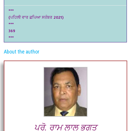
***
(ਪਹਿਲੀ ਵਾਰ ਛਪਿਆ ਸਤੰਬਰ 2021)
***
369
***
About the author
ਪ੍ਰੋ. ਰਾਮ ਲਾਲ ਭਗਤ