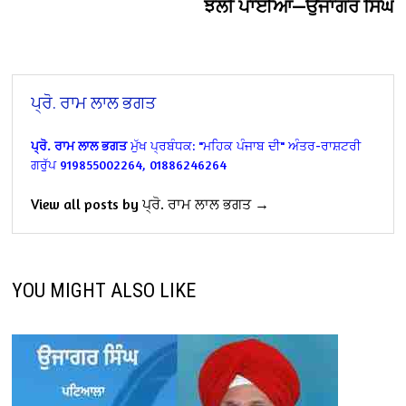
ਝੋਲੀ ਪਾਈਆਂ—ਉਜਾਗਰ ਸਿੰਘ
ਪ੍ਰੋ. ਰਾਮ ਲਾਲ ਭਗਤ
ਪ੍ਰੋ. ਰਾਮ ਲਾਲ ਭਗਤ
ਮੁੱਖ ਪ੍ਰਬੰਧਕ:
"ਮਹਿਕ ਪੰਜਾਬ ਦੀ" ਅੰਤਰ-ਰਾਸ਼ਟਰੀ
ਗਰੁੱਪ
919855002264, 01886246264
View all posts by ਪ੍ਰੋ. ਰਾਮ ਲਾਲ ਭਗਤ →
YOU MIGHT ALSO LIKE