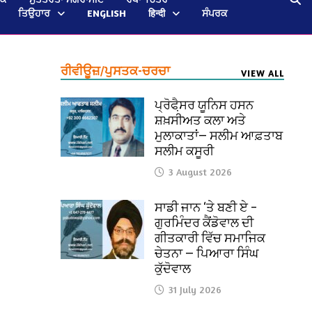
ਤਿਉਹਾਰ
ENGLISH
हिन्दी
ਸੰਪਰਕ
ਰੀਵੀਊਜ਼/ਪੁਸਤਕ-ਚਰਚਾ
VIEW ALL
ਪ੍ਰੋਫੈ਼ਸਰ ਯੂਨਿਸ ਹਸਨ
ਸ਼ਖ਼ਸੀਅਤ ਕਲਾ ਅਤੇ
ਮੁਲਾਕਾਤਾਂ— ਸਲੀਮ ਆਫ਼ਤਾਬ
ਸਲੀਮ ਕਸੂਰੀ
3 August 2026
ਸਾਡੀ ਜਾਨ ‘ਤੇ ਬਣੀ ਏ –
ਗੁਰਮਿੰਦਰ ਕੈਂਡੋਵਾਲ ਦੀ
ਗੀਤਕਾਰੀ ਵਿੱਚ ਸਮਾਜਿਕ
ਚੇਤਨਾ — ਪਿਆਰਾ ਸਿੰਘ
ਕੁੱਦੋਵਾਲ
31 July 2026