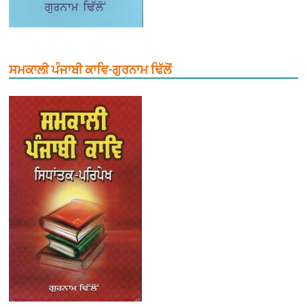
ਸਮਕਾਲੀ ਪੰਜਾਬੀ ਕਾਵਿ-ਗੁਰਨਾਮ ਢਿੱਲੋਂ