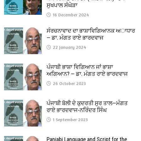
ਸੁਖਪਾਲ ਸੰਘੇੜਾ
16 December 2024
ਸੰਰਚਨਾਵਾਦ ਦਾ ਭਾਸ਼ਾਵਿਗਿਆਨਕ ਅਾਧਾਰ
— ਡਾ. ਮੰਗਤ ਰਾਏ ਭਾਰਦਵਾਜ
22 January 2024
ਪੰਜਾਬੀ ਭਾਸ਼ਾ ਵਿਗਿਆਨ ਜਾਂ ਭਾਸ਼ਾ
ਅਗਿਆਨ? — ਡਾ. ਮੰਗਤ ਰਾਏ ਭਾਰਦਵਾਜ
26 October 2023
ਪੰਜਾਬੀ ਬੋਲੀ ਦੇ ਕੁਦਰਤੀ ਸੁਰ ਤਾਲ—ਮੰਗਤ
ਰਾਏ ਭਾਰਦਵਾਜ-ਨਰਿੰਦਰ ਸਿੰਘ
1 September 2023
Panjabi Language and Script for the