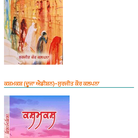
ਕਸ਼ਮਕਸ਼ (ਦੂਜਾ ਐਡੀਸ਼ਨ)–ਸੁਰਜੀਤ ਕੌਰ ਕਲਪਨਾ