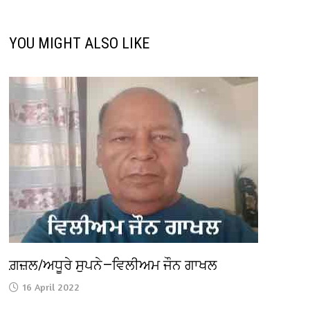
YOU MIGHT ALSO LIKE
ਗ਼ਜ਼ਲ/ਅਧੂਰੇ ਸੁਪਨੇ—ਵਿਲੀਅਮ ਜੌਨ ਗਾਖਲ
16 April 2022