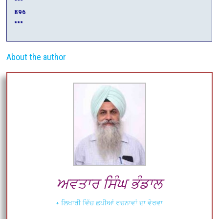
***
896
***
About the author
ਅਵਤਾਰ ਸਿੰਘ ਭੰਡਾਲ
+ ਲਿਖਾਰੀ ਵਿੱਚ ਛਪੀਆਂ ਰਚਨਾਵਾਂ ਦਾ ਵੇਰਵਾ