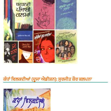
ਕੰਧਾਂ ਵਿਲਕਦੀਆਂ (ਦੂਜਾ ਐਡੀਸ਼ਨ): ਸੁਰਜੀਤ ਕੌਰ ਕਲਪਨਾ