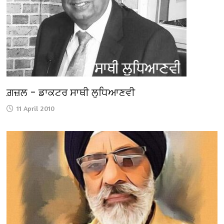
ਗ਼ਜ਼ਲ – ਡਾਕਟਰ ਸਾਥੀ ਲੁਧਿਆਣਵੀ
11 April 2010