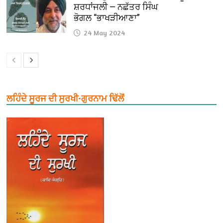
ਸ਼ਰਧਾਂਜਲੀ — ਨਛੱਤਰ ਸਿੰਘ
ਭੋਗਲ “ਭਾਖੜੀਆਣਾ”
24 May 2024
ਲਹਿੰਦੇ ਸੂਰਜ ਦੀ ਸੁਰਖੀ-ਗੁਰਨਾਮ ਢਿੱਲੋਂ