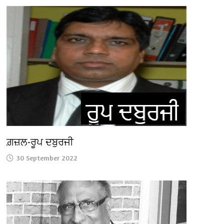
ਗ਼ਜ਼ਲ-ਰੂਪ ਦਬੁਰਜੀ
30 September 2022