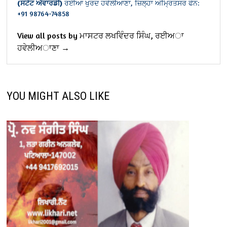
(ਸਟੇਟ ਐਵਾਰਡੀ)
ਰਈਆ ਖੁਰਦ ਹਵੇਲੀਆਣਾ, ਜ਼ਿਲ੍ਹਾ ਅੰਮ੍ਰਿਤਸਰ
ਫੋਨ:
+91 98764-74858
View all posts by ਮਾਸਟਰ ਲਖਵਿੰਦਰ ਸਿੰਘ, ਰਈਅਾ
ਹਵੇਲੀਅਾਣਾ →
YOU MIGHT ALSO LIKE