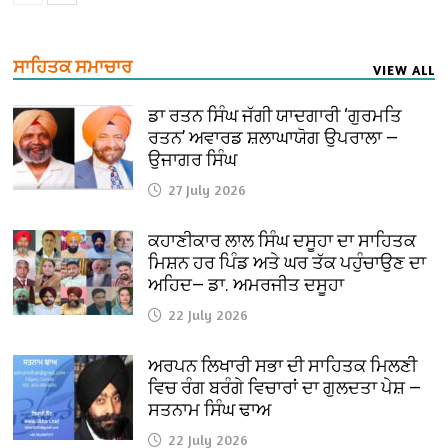
ਸਾਹਿਤਕ ਸਮਾਚਾਰ
VIEW ALL
ਡਾ ਰਤਨ ਸਿੰਘ ਜੱਗੀ ਯਾਦਗਾਰੀ ‘ਗੁਰਮਤਿ
ਰਤਨ’ ਅਵਾਰਡ ਸ਼ਲਾਘਾਯੋਗ ਉਪਰਾਲਾ —
ਉਜਾਗਰ ਸਿੰਘ
27 July 2026
ਕਹਾਣੀਕਾਰ ਲਾਲ ਸਿੰਘ ਦਸੂਹਾ ਦਾ ਸਾਹਿਤਕ
ਮਿਸ਼ਨ ਹਰ ਪਿੰਡ ਅਤੇ ਘਰ ਤੱਕ ਪਹੁੰਚਾਉਣ ਦਾ
ਅਹਿਦ— ਡਾ. ਅਮਰਜੀਤ ਦਸੂਹਾ
22 July 2026
ਅਰਪਨ ਲਿਖਾਰੀ ਸਭਾ ਦੀ ਸਾਹਿਤਕ ਮਿਲਣੀ
ਵਿਚ ਰੰਗ ਬਰੰਗੇ ਵਿਚਾਰਾਂ ਦਾ ਗੁਲਦਤਾ ਪੇਸ਼ —
ਸਤਨਾਮ ਸਿੰਘ ਢਾਅ
22 July 2026