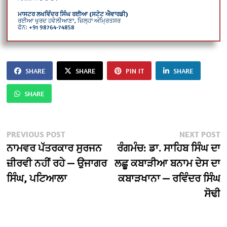
ਮਾਸਟਰ ਲਖਵਿੰਦਰ ਸਿੰਘ ਰਈਆ (ਸਟੇਟ ਐਵਾਰਡੀ)
ਰਈਆ ਖੁਰਦ ਹਵੇਲੀਆਣਾ, ਜ਼ਿਲ੍ਹਾ ਅੰਮ੍ਰਿਤਸਰ
ਫੋਨ: +91 98764-74858
SHARE
SHARE
PIN IT
SHARE
SHARE
Post
Previous
N
PREVIOUS POST
NEXT POST
post:
po
ਨਾਮਵਰ ਪੱਤਰਕਾਰ ਸੁਰਜਨ
ਰੰਗਮੰਚ: ਡਾ. ਸਾਹਿਬ ਸਿੰਘ ਦਾ
navigation
ਜ਼ੀਰਵੀ ਨਹੀਂ ਰਹੇ — ਉਜਾਗਰ
ਲਛੂ ਕਬਾੜੀਆ ਬਨਾਮ ਦੇਸ ਦਾ
ਸਿੰਘ, ਪਟਿਆਲਾ
ਕਬਾੜਖਾਨਾ — ਰਵਿੰਦਰ ਸਿੰਘ
ਸੋਢੀ