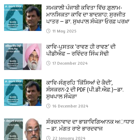
ਸਮਕਾਲੀ ਪੰਜਾਬੀ ਕਵਿਤਾ ਵਿੱਚ ਗ਼ੁਲਾਮ-
ਮਾਨਸਿਕਤਾ ਕਾਵਿ ਦਾ ਬਾਦਸ਼ਾਹ: ਸੁਰਜੀਤ
ਪਾਤਰ — ਡਾ. ਸੁਖਪਾਲ ਸੰਘੇੜਾ ਓਰਫ਼ ਪਰਖ਼ਾ
11 May 2025
ਕਾਵਿ-ਪੁਸਤਕ ‘ਰਾਵਣ ਹੀ ਰਾਵਣ’ ਦੀ
ਪੀਡੀਐਫ — ਰਵਿੰਦਰ ਸਿੰਘ ਸੋਢੀ
17 December 2024
ਕਾਵਿ-ਸੰਗ੍ਰਹਿ ‘ਕਿੱਸਿਆਂ ਦੇ ਕੈਦੀ’,
ਸੰਸਕਰਨ-2 ਦੀ PDF (ਪੀ.ਡੀ.ਐਫ਼.)—ਡਾ.
ਸੁਖਪਾਲ ਸੰਘੇੜਾ
16 December 2024
ਸੰਰਚਨਾਵਾਦ ਦਾ ਭਾਸ਼ਾਵਿਗਿਆਨਕ ਅਾਧਾਰ
— ਡਾ. ਮੰਗਤ ਰਾਏ ਭਾਰਦਵਾਜ
22 January 2024