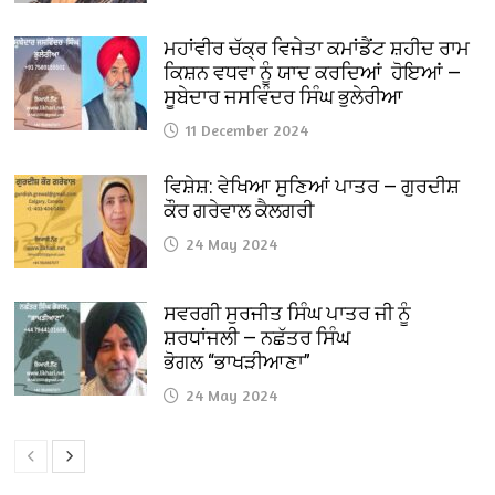
ਮਹਾਂਵੀਰ ਚੱਕ੍ਰ ਵਿਜੇਤਾ ਕਮਾਂਡੈਂਟ ਸ਼ਹੀਦ ਰਾਮ
ਕਿਸ਼ਨ ਵਧਵਾ ਨੂੰ ਯਾਦ ਕਰਦਿਆਂ ਹੋਇਆਂ —
ਸੂਬੇਦਾਰ ਜਸਵਿੰਦਰ ਸਿੰਘ ਭੁਲੇਰੀਆ
11 December 2024
ਵਿਸ਼ੇਸ਼: ਵੇਖਿਆ ਸੁਣਿਆਂ ਪਾਤਰ — ਗੁਰਦੀਸ਼
ਕੌਰ ਗਰੇਵਾਲ ਕੈਲਗਰੀ
24 May 2024
ਸਵਰਗੀ ਸੁਰਜੀਤ ਸਿੰਘ ਪਾਤਰ ਜੀ ਨੂੰ
ਸ਼ਰਧਾਂਜਲੀ — ਨਛੱਤਰ ਸਿੰਘ
ਭੋਗਲ “ਭਾਖੜੀਆਣਾ”
24 May 2024