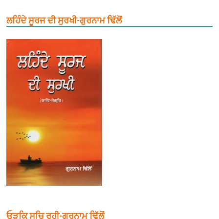
ਲਹਿੰਦੇ ਸੂਰਜ ਦੀ ਸੁਰਖੀ-ਗੁਰਨਾਮ ਢਿੱਲੋਂ
ਓੜਕਿ ਸਚਿ ਰਹੀ-ਗੁਰਨਾਮ ਢਿੱਲੋਂ