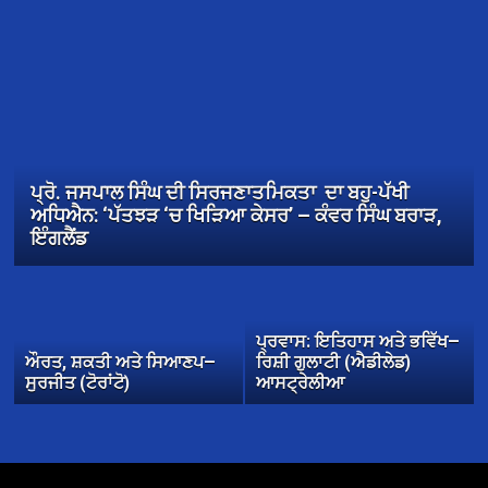
ਪ੍ਰੋ. ਜਸਪਾਲ ਸਿੰਘ ਦੀ ਸਿਰਜਣਾਤਮਿਕਤਾ ਦਾ ਬਹੁ-ਪੱਖੀ
ਅਧਿਐਨ: ‘ਪੱਤਝੜ ‘ਚ ਖਿੜਿਆ ਕੇਸਰ’ — ਕੰਵਰ ਸਿੰਘ ਬਰਾੜ,
ਇੰਗਲੈਂਡ
ਪ੍ਰਵਾਸ: ਇਤਿਹਾਸ ਅਤੇ ਭਵਿੱਖ—
ਔਰਤ, ਸ਼ਕਤੀ ਅਤੇ ਸਿਆਣਪ—
ਰਿਸ਼ੀ ਗੁਲਾਟੀ (ਐਡੀਲੇਡ)
ਸੁਰਜੀਤ (ਟੋਰਾਂਟੋ)
ਆਸਟ੍ਰੇਲੀਆ