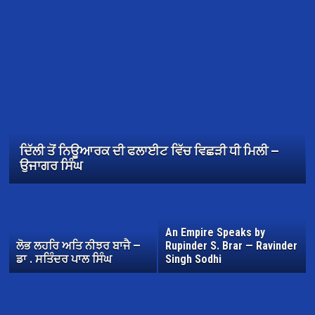
ਦਿੱਲੀ ਤੋਂ ਨਿਊਆਰਕ ਦੀ ਫਲਾਈਟ ਵਿੱਚ ਵਿਛੜੀ ਧੀ ਮਿਲੀ —
ਉਜਾਗਰ ਸਿੰਘ
An Empire Speaks by
ਲੋਭ ਲਹਰਿ ਅਤਿ ਨੀਝਰ ਬਾਜੈ —
Rupinder S. Brar — Ravinder
ਡਾ . ਸਤਿੰਦਰ ਪਾਲ ਸਿੰਘ
Singh Sodhi