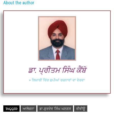
About the author
ਡਾ. ਪ੍ਰੀਤਮ ਸਿੰਘ ਕੈਂਬੋ
+ ਲਿਖਾਰੀ ਵਿੱਚ ਛਪੀਆਂ ਰਚਨਾਵਾਂ ਦਾ ਵੇਰਵਾ
TAGGED
ਆਲੋਚਨਾ
ਡਾ.ਗੁਰਦੇਵ ਸਿੰਘ ਘਣਗਸ
ਰੀਵੀਊ