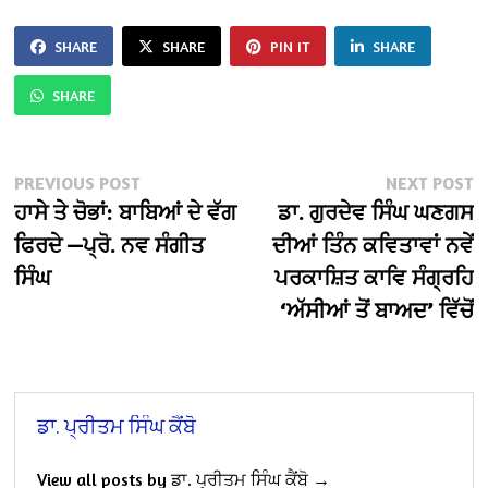
SHARE
SHARE
PIN IT
SHARE
SHARE
Post
Previous
N
PREVIOUS POST
NEXT POST
post:
po
ਹਾਸੇ ਤੇ ਚੋਭਾਂ: ਬਾਬਿਆਂ ਦੇ ਵੱਗ
ਡਾ. ਗੁਰਦੇਵ ਸਿੰਘ ਘਣਗਸ
navigation
ਫਿਰਦੇ —ਪ੍ਰੋ. ਨਵ ਸੰਗੀਤ
ਦੀਆਂ ਤਿੰਨ ਕਵਿਤਾਵਾਂ ਨਵੇਂ
ਸਿੰਘ
ਪਰਕਾਸ਼ਿਤ ਕਾਵਿ ਸੰਗ੍ਰਹਿ
‘ਅੱਸੀਆਂ ਤੋਂ ਬਾਅਦ’ ਵਿੱਚੋਂ
ਡਾ. ਪ੍ਰੀਤਮ ਸਿੰਘ ਕੈਂਬੋ
View all posts by ਡਾ. ਪ੍ਰੀਤਮ ਸਿੰਘ ਕੈਂਬੋ →