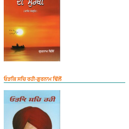
ਓੜਕਿ ਸਚਿ ਰਹੀ-ਗੁਰਨਾਮ ਢਿੱਲੋਂ