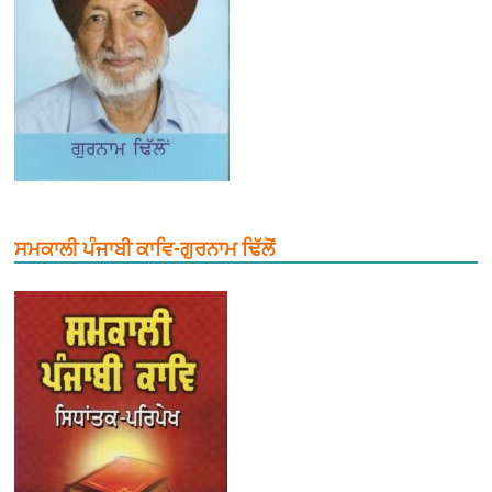
ਸਮਕਾਲੀ ਪੰਜਾਬੀ ਕਾਵਿ-ਗੁਰਨਾਮ ਢਿੱਲੋਂ