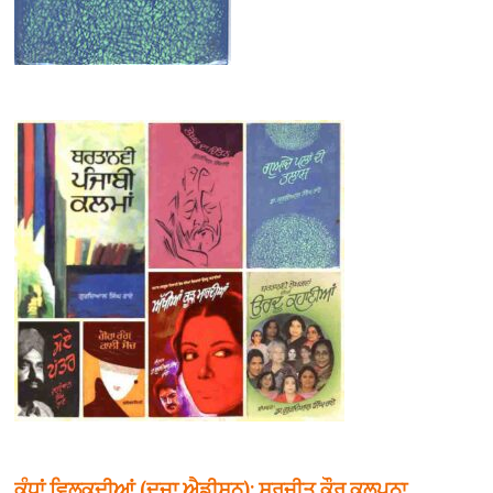
ਕੰਧਾਂ ਵਿਲਕਦੀਆਂ (ਦੂਜਾ ਐਡੀਸ਼ਨ): ਸੁਰਜੀਤ ਕੌਰ ਕਲਪਨਾ