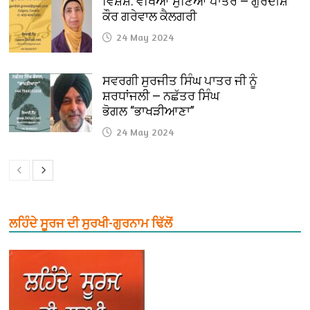
ਵਿਸ਼ੇਸ਼: ਵੇਖਿਆ ਸੁਣਿਆਂ ਪਾਤਰ — ਗੁਰਦੀਸ਼
ਕੌਰ ਗਰੇਵਾਲ ਕੈਲਗਰੀ
24 May 2024
ਸਵਰਗੀ ਸੁਰਜੀਤ ਸਿੰਘ ਪਾਤਰ ਜੀ ਨੂੰ
ਸ਼ਰਧਾਂਜਲੀ — ਨਛੱਤਰ ਸਿੰਘ
ਭੋਗਲ “ਭਾਖੜੀਆਣਾ”
24 May 2024
ਲਹਿੰਦੇ ਸੂਰਜ ਦੀ ਸੁਰਖੀ-ਗੁਰਨਾਮ ਢਿੱਲੋਂ