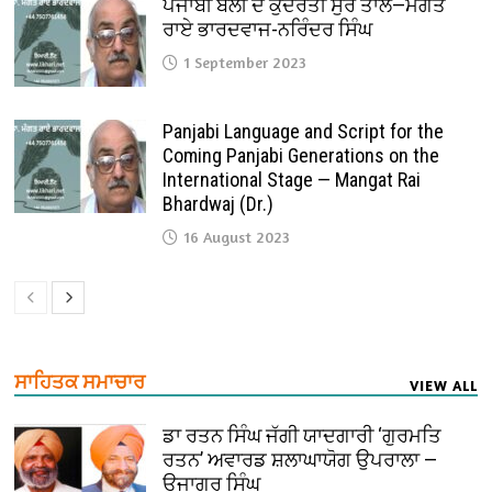
ਪੰਜਾਬੀ ਬੋਲੀ ਦੇ ਕੁਦਰਤੀ ਸੁਰ ਤਾਲ—ਮੰਗਤ
ਰਾਏ ਭਾਰਦਵਾਜ-ਨਰਿੰਦਰ ਸਿੰਘ
1 September 2023
Panjabi Language and Script for the
Coming Panjabi Generations on the
International Stage — Mangat Rai
Bhardwaj (Dr.)
16 August 2023
ਸਾਹਿਤਕ ਸਮਾਚਾਰ
VIEW ALL
ਡਾ ਰਤਨ ਸਿੰਘ ਜੱਗੀ ਯਾਦਗਾਰੀ ‘ਗੁਰਮਤਿ
ਰਤਨ’ ਅਵਾਰਡ ਸ਼ਲਾਘਾਯੋਗ ਉਪਰਾਲਾ —
ਉਜਾਗਰ ਸਿੰਘ