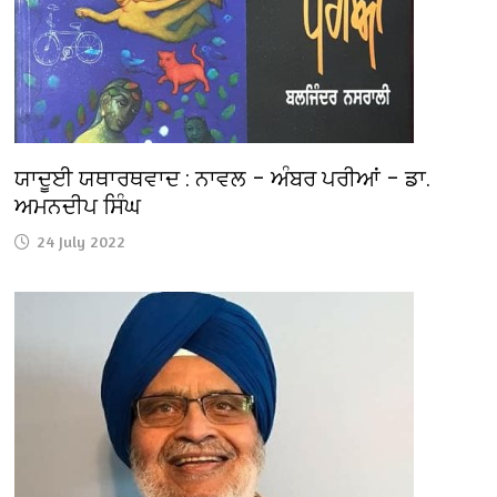
ਯਾਦੂਈ ਯਥਾਰਥਵਾਦ : ਨਾਵਲ – ਅੰਬਰ ਪਰੀਆਂ – ਡਾ.
ਅਮਨਦੀਪ ਸਿੰਘ
24 July 2022