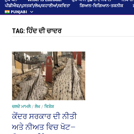
ਪੀਡੀਐਫ/ਪੁਸਤਕਾਂ/ਲੇਖ/ਕਹਾਣੀਆਂ/ਕਵਿਤਾ
ਗਿਆਨ-ਵਿਗਿਆਨ-ਤਕਨੀਕ
PUNJABI
TAG:
ਹਿੰਦ ਦੀ ਚਾਦਰ
ਚਲਦੇ ਮਾਮਲੇ
/
ਲੇਖ
/
ਵਿਸ਼ੇਸ਼
ਕੇਂਦਰ ਸਰਕਾਰ ਦੀ ਨੀਤੀ
ਅਤੇ ਨੀਅਤ ਵਿਚ ਖੋਟ—