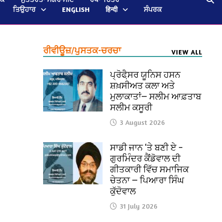
ਤਿਉਹਾਰ
ENGLISH
हिन्दी
ਸੰਪਰਕ
ਰੀਵੀਊਜ਼/ਪੁਸਤਕ-ਚਰਚਾ
VIEW ALL
ਪ੍ਰੋਫੈ਼ਸਰ ਯੂਨਿਸ ਹਸਨ
ਸ਼ਖ਼ਸੀਅਤ ਕਲਾ ਅਤੇ
ਮੁਲਾਕਾਤਾਂ— ਸਲੀਮ ਆਫ਼ਤਾਬ
ਸਲੀਮ ਕਸੂਰੀ
3 August 2026
ਸਾਡੀ ਜਾਨ ‘ਤੇ ਬਣੀ ਏ –
ਗੁਰਮਿੰਦਰ ਕੈਂਡੋਵਾਲ ਦੀ
ਗੀਤਕਾਰੀ ਵਿੱਚ ਸਮਾਜਿਕ
ਚੇਤਨਾ — ਪਿਆਰਾ ਸਿੰਘ
ਕੁੱਦੋਵਾਲ
31 July 2026