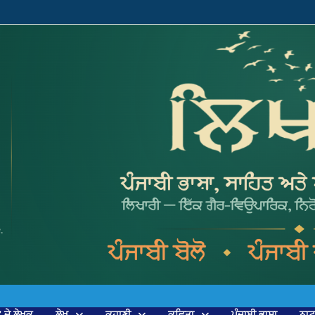
’ ਦੇ ਲੇਖਕ
ਲੇਖ
ਕਹਾਣੀ
ਕਵਿਤਾ
ਪੰਜਾਬੀ ਭਾਸ਼ਾ
ਨਾ