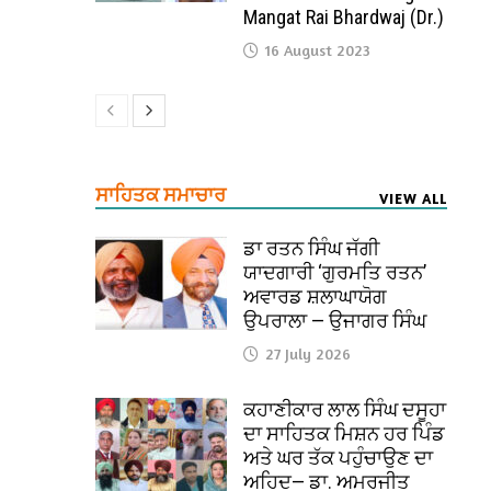
Mangat Rai Bhardwaj (Dr.)
16 August 2023
ਸਾਹਿਤਕ ਸਮਾਚਾਰ
VIEW ALL
ਡਾ ਰਤਨ ਸਿੰਘ ਜੱਗੀ
ਯਾਦਗਾਰੀ ‘ਗੁਰਮਤਿ ਰਤਨ’
ਅਵਾਰਡ ਸ਼ਲਾਘਾਯੋਗ
ਉਪਰਾਲਾ — ਉਜਾਗਰ ਸਿੰਘ
27 July 2026
ਕਹਾਣੀਕਾਰ ਲਾਲ ਸਿੰਘ ਦਸੂਹਾ
ਦਾ ਸਾਹਿਤਕ ਮਿਸ਼ਨ ਹਰ ਪਿੰਡ
ਅਤੇ ਘਰ ਤੱਕ ਪਹੁੰਚਾਉਣ ਦਾ
ਅਹਿਦ— ਡਾ. ਅਮਰਜੀਤ