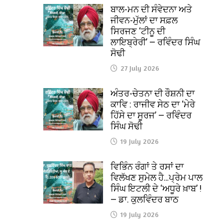
ਬਾਲ-ਮਨ ਦੀ ਸੰਵੇਦਨਾ ਅਤੇ
ਜੀਵਨ-ਮੁੱਲਾਂ ਦਾ ਸਫ਼ਲ
ਸਿਰਜਣ ‘ਟੀਨੂ ਦੀ
ਲਾਇਬ੍ਰੇਰੀ’ — ਰਵਿੰਦਰ ਸਿੰਘ
ਸੋਢੀ
27 July 2026
ਅੰਤਰ-ਚੇਤਨਾ ਦੀ ਰੌਸ਼ਨੀ ਦਾ
ਕਾਵਿ : ਰਾਜੀਵ ਸੇਠ ਦਾ ‘ਮੇਰੇ
ਹਿੱਸੇ ਦਾ ਸੂਰਜ’ — ਰਵਿੰਦਰ
ਸਿੰਘ ਸੋਢੀ
19 July 2026
ਵਿਭਿੰਨ ਰੰਗਾਂ ਤੇ ਰਸਾਂ ਦਾ
ਵਿਲੱਖਣ ਸੁਮੇਲ ਹੈ…ਪ੍ਰੇਮ ਪਾਲ
ਸਿੰਘ ਇਟਲੀ ਦੇ ‘ਅਧੂਰੇ ਖ਼ਾਬ’ !
— ਡਾ. ਕੁਲਵਿੰਦਰ ਬਾਠ
19 July 2026