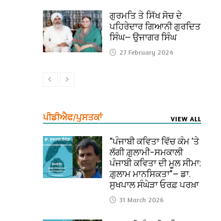
ਗੁਰਮਤਿ ਤੇ ਸਿੱਖ ਸੋਚ ਦੇ
ਪਹਿਰੇਦਾਰ ਗਿਆਨੀ ਗੁਰਦਿਤ
ਸਿੰਘ— ਉਜਾਗਰ ਸਿੰਘ
27 February 2024
ਪੀਡੀਐਫ/ਪੁਸਤਕਾਂ
VIEW ALL
“ਪੰਜਾਬੀ ਕਵਿਤਾ ਵਿੱਚ ਕੰਮ ‘ਤੇ
ਲੱਗੀ ਗ਼ੁਲਾਮੀ–ਸਮਕਾਲੀ
ਪੰਜਾਬੀ ਕਵਿਤਾ ਦੀ ਮੂਲ ਸੀਮਾ:
ਗ਼ੁਲਾਮ ਮਾਨਸਿਕਤਾ”— ਡਾ.
ਸੁਖਪਾਲ ਸੰਘੇੜਾ ਓਰਫ਼ ਪਰਖ਼ਾ
31 March 2026