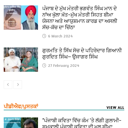
ਪੰਜਾਬ ਦੇ ਮੁੱਖ ਮੰਤਰੀ ਭਗਵੰਤ ਸਿੰਘ ਮਾਨ ਦੇ
ਨਾਂਅ ਖੁੱਲਾ ਖ਼ੱਤ–ਮੁੱਖ ਮੰਤਰੀ ਸਿਹਤ ਬੀਮਾ
ਯੋਜਨਾ ਅਤੇ ਆਯੁਸ਼ਮਾਨ ਕਾਰਡ ਦਾ ਅਸਲੀ
ਸੱਚ-ਕੱਚ ਦਾ ਚਿੱਠਾ
6 March 2024
ਗੁਰਮਤਿ ਤੇ ਸਿੱਖ ਸੋਚ ਦੇ ਪਹਿਰੇਦਾਰ ਗਿਆਨੀ
ਗੁਰਦਿਤ ਸਿੰਘ— ਉਜਾਗਰ ਸਿੰਘ
27 February 2024
ਪੀਡੀਐਫ/ਪੁਸਤਕਾਂ
VIEW ALL
“ਪੰਜਾਬੀ ਕਵਿਤਾ ਵਿੱਚ ਕੰਮ ‘ਤੇ ਲੱਗੀ ਗ਼ੁਲਾਮੀ–
ਸਮਕਾਲੀ ਪੰਜਾਬੀ ਕਵਿਤਾ ਦੀ ਮੂਲ ਸੀਮਾ: