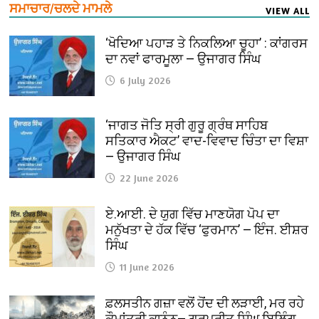
ਸਮਾਚਾਰ/ਚਲਦੇ ਮਾਮਲੇ
VIEW ALL
‘ਖੋਦਿਆ ਪਹਾੜ ਤੇ ਨਿਕਲਿਆ ਚੂਹਾ’ : ਕਾਂਗਰਸ
ਦਾ ਨਵਾਂ ਫਾਰਮੂਲਾ — ਉਜਾਗਰ ਸਿੰਘ
6 July 2026
‘ਜਾਗਤ ਜੋਤਿ ਸ੍ਰੀ ਗੁਰੂ ਗ੍ਰੰਥ ਸਾਹਿਬ
ਸਤਿਕਾਰ ਐਕਟ’ ਵਾਦ-ਵਿਵਾਦ ਚਿੰਤਾ ਦਾ ਵਿਸ਼ਾ
— ਉਜਾਗਰ ਸਿੰਘ
22 June 2026
ਏ.ਆਈ. ਦੇ ਯੁਗ ਵਿੱਚ ਮਾਣਯੋਗ ਪੋਪ ਦਾ
ਮਨੁੱਖਤਾ ਦੇ ਹੱਕ ਵਿੱਚ ‘ਫੁਰਮਾਨ’ — ਇੰਜ. ਈਸ਼ਰ
ਸਿੰਘ
11 June 2026
ਫ਼ਲਸਤੀਨ ਗਜ਼ਾ ਵਲੋਂ ਹੋਂਦ ਦੀ ਲੜਾਈ, ਮਰ ਰਹੇ
ਕੌਮਾਂਤਰੀ ਕਾਨੂੰਨ— ਗੁਰਪ੍ਰੀਤ ਸਿੰਘ ਬਿਲਿੰਗ