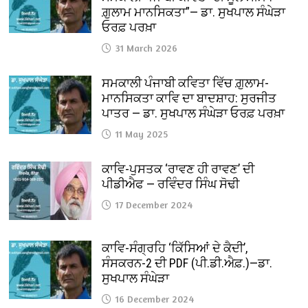
ਗ਼ੁਲਾਮ ਮਾਨਸਿਕਤਾ”— ਡਾ. ਸੁਖਪਾਲ ਸੰਘੇੜਾ
ਓਰਫ਼ ਪਰਖ਼ਾ
31 March 2026
ਸਮਕਾਲੀ ਪੰਜਾਬੀ ਕਵਿਤਾ ਵਿੱਚ ਗ਼ੁਲਾਮ-
ਮਾਨਸਿਕਤਾ ਕਾਵਿ ਦਾ ਬਾਦਸ਼ਾਹ: ਸੁਰਜੀਤ
ਪਾਤਰ — ਡਾ. ਸੁਖਪਾਲ ਸੰਘੇੜਾ ਓਰਫ਼ ਪਰਖ਼ਾ
11 May 2025
ਕਾਵਿ-ਪੁਸਤਕ ‘ਰਾਵਣ ਹੀ ਰਾਵਣ’ ਦੀ
ਪੀਡੀਐਫ — ਰਵਿੰਦਰ ਸਿੰਘ ਸੋਢੀ
17 December 2024
ਕਾਵਿ-ਸੰਗ੍ਰਹਿ ‘ਕਿੱਸਿਆਂ ਦੇ ਕੈਦੀ’,
ਸੰਸਕਰਨ-2 ਦੀ PDF (ਪੀ.ਡੀ.ਐਫ਼.)—ਡਾ.
ਸੁਖਪਾਲ ਸੰਘੇੜਾ
16 December 2024