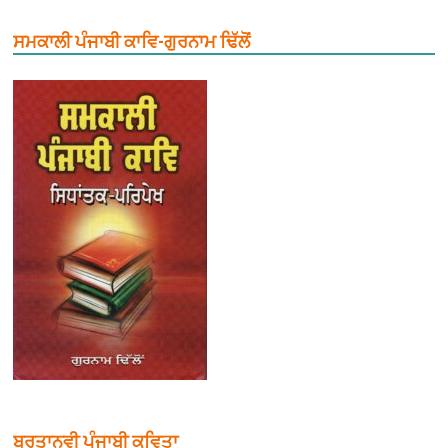
ਸਮਕਾਲੀ ਪੰਜਾਬੀ ਕਾਵਿ-ਗੁਰਨਾਮ ਢਿੱਲੋਂ
ਬਰਤਾਨਵੀ ਪੰਜਾਬੀ ਕਵਿਤਾ