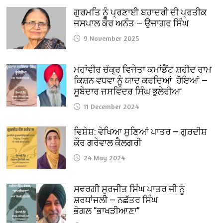
ਗੁਰਮਤਿ ਨੂੰ ਪ੍ਰਣਾਈ ਬਹਾਦਰੀ ਦੀ ਪ੍ਰਤੀਕ
ਜਸਪਾਲ ਕੌਰ ਅਨੰਤ — ਉਜਾਗਰ ਸਿੰਘ
9 November 2025
ਮਹਾਂਵੀਰ ਚੱਕ੍ਰ ਵਿਜੇਤਾ ਕਮਾਂਡੈਂਟ ਸ਼ਹੀਦ ਰਾਮ
ਕਿਸ਼ਨ ਵਧਵਾ ਨੂੰ ਯਾਦ ਕਰਦਿਆਂ ਹੋਇਆਂ —
ਸੂਬੇਦਾਰ ਜਸਵਿੰਦਰ ਸਿੰਘ ਭੁਲੇਰੀਆ
11 December 2024
ਵਿਸ਼ੇਸ਼: ਵੇਖਿਆ ਸੁਣਿਆਂ ਪਾਤਰ — ਗੁਰਦੀਸ਼
ਕੌਰ ਗਰੇਵਾਲ ਕੈਲਗਰੀ
24 May 2024
ਸਵਰਗੀ ਸੁਰਜੀਤ ਸਿੰਘ ਪਾਤਰ ਜੀ ਨੂੰ
ਸ਼ਰਧਾਂਜਲੀ — ਨਛੱਤਰ ਸਿੰਘ
ਭੋਗਲ “ਭਾਖੜੀਆਣਾ”