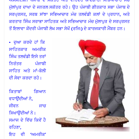
ਮੁੱਲਾਂਪੁਰ ਦਾਖਾ ਦੇ ਜਨਰਲ ਸਕੱਤਰ ਰਹੇ। ਉਹ ਪੰਜਾਬੀ ਗੀਤਕਾਰ ਸਭਾ ਪੰਜਾਬ ਦੇ
ਸਰਪ੍ਰਸਤ, ਸਰਬ ਸਾਂਝਾ ਸਭਿਆਚਾਰ ਮੰਚ ਤਲਵੰਡੀ ਕਲਾਂ ਦੇ ਪ੍ਰਧਾਨ, ਅਤੇ
ਕਰਤਾਰ ਸਿੰਘ ਸਰਾਭਾ ਸਾਹਿਤਕ ਅਤੇ ਸਭਿਆਚਾਰ ਮੰਚ ਮੁੱਲਾਪੁਰ ਦੇ ਸਰਪ੍ਰਸਤ
ਤੋਂ ਇਲਾਵਾ ਕੇਂਦਰੀ ਪੰਜਾਬੀ ਲੇਖ ਸਭਾ ਸੇਖੋਂ (ਰਜਿ:) ਦੇ ਕਾਰਜਕਾਰੀ ਮੈਂਬਰ ਹਨ।
▪ ਦੁਆ ਕਰਦੇ ਹਾਂ ਕਿ
ਸਾਹਿਤਕਾਰ ਅਮਰੀਕ
ਸਿੰਘ ਤਲਵੰਡੀ ਇਸੇ ਤਰਾਂ
ਨਿਰੰਤਰ ਪੰਜਾਬੀ
ਸਾਹਿਤ ਅਤੇ ਮਾਂ-ਬੋਲੀ
ਦੀ ਸੇਵਾ ਕਰਦਾ ਰਹੇ।
ਕਿਤਾਬਾਂ ਗਿਆਨ
ਵਧਾਉਂਦੀਆਂ ਨੇ,
ਜੀਵਨ ਜਾਚ
ਸਿਖਾਉਂਦੀਆਂ ਨੇ।
ਸਮਾਜ ਦੇ ਵਿੱਚ ਕਿਵੇਂ ਹੈ
ਰਹਿਣਾ,
ਇਹ ਵੀ ‘ਅਮਰੀਕ’