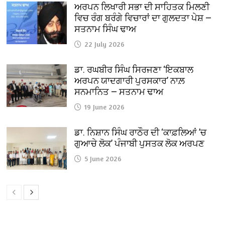
ਅਰਪਨ ਲਿਖਾਰੀ ਸਭਾ ਦੀ ਸਾਹਿਤਕ ਮਿਲਣੀ
ਵਿਚ ਰੰਗ ਬਰੰਗੇ ਵਿਚਾਰਾਂ ਦਾ ਗੁਲਦਤਾ ਪੇਸ਼ —
ਸਤਨਾਮ ਸਿੰਘ ਢਾਅ
22 July 2026
ਡਾ. ਰਘਬੀਰ ਸਿੰਘ ਸਿਰਜਣਾ ‘ਇਕਬਾਲ
ਅਰਪਨ ਯਾਦਗਾਰੀ ਪੁਰਸਕਾਰ’ ਨਾਲ਼
ਸਨਮਾਨਿਤ — ਸਤਨਾਮ ਢਾਅ
19 June 2026
ਡਾ. ਨਿਸ਼ਾਨ ਸਿੰਘ ਰਾਠੌਰ ਦੀ ‘ਕਾਫ਼ਲਿਆਂ ’ਚ
ਗੁਆਚੇ ਲੋਕ’ ਪੰਜਾਬੀ ਪੁਸਤਕ ਲੋਕ ਅਰਪਣ
5 June 2026