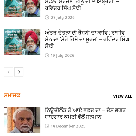
ਸਫ਼ਲ ਸਿਰਜਣ ‘ਟੀਨੂ ਦੀ ਲਾਇਬ੍ਰੇਰੀ’ —
ਰਵਿੰਦਰ ਸਿੰਘ ਸੋਢੀ
27 July 2026
ਅੰਤਰ-ਚੇਤਨਾ ਦੀ ਰੌਸ਼ਨੀ ਦਾ ਕਾਵਿ : ਰਾਜੀਵ
ਸੇਠ ਦਾ ‘ਮੇਰੇ ਹਿੱਸੇ ਦਾ ਸੂਰਜ’ — ਰਵਿੰਦਰ ਸਿੰਘ
ਸੋਢੀ
19 July 2026
ਸਮਾਜਕ
VIEW ALL
ਨਿਊਜ਼ੀਲੈਂਡ ਤੋਂ ਆਏ ਵਫ਼ਦ ਦਾ — ਦੇਸ਼ ਭਗਤ
ਯਾਦਗਾਰ ਕਮੇਟੀ ਵੱਲੋਂ ਸਨਮਾਨ
14 December 2025