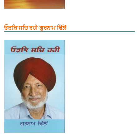
ਓੜਕਿ ਸਚਿ ਰਹੀ-ਗੁਰਨਾਮ ਢਿੱਲੋਂ