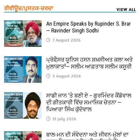
ਰੀਵੀਊਜ਼/ਪੁਸਤਕ-ਚਰਚਾ
VIEW ALL
An Empire Speaks by Rupinder S. Brar
— Ravinder Singh Sodhi
7 August 2026
ਪ੍ਰੋਫੈ਼ਸਰ ਯੂਨਿਸ ਹਸਨ ਸ਼ਖ਼ਸੀਅਤ ਕਲਾ ਅਤੇ
ਮੁਲਾਕਾਤਾਂ— ਸਲੀਮ ਆਫ਼ਤਾਬ ਸਲੀਮ ਕਸੂਰੀ
3 August 2026
ਸਾਡੀ ਜਾਨ ‘ਤੇ ਬਣੀ ਏ – ਗੁਰਮਿੰਦਰ ਕੈਂਡੋਵਾਲ
ਦੀ ਗੀਤਕਾਰੀ ਵਿੱਚ ਸਮਾਜਿਕ ਚੇਤਨਾ —
ਪਿਆਰਾ ਸਿੰਘ ਕੁੱਦੋਵਾਲ
31 July 2026
ਬਾਲ-ਮਨ ਦੀ ਸੰਵੇਦਨਾ ਅਤੇ ਜੀਵਨ-ਮੁੱਲਾਂ ਦਾ