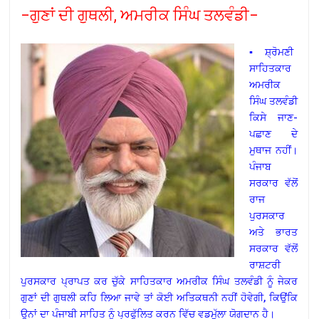
–ਗੁਣਾਂ ਦੀ ਗੁਥਲੀ, ਅਮਰੀਕ ਸਿੰਘ ਤਲਵੰਡੀ–
▪ ਸ਼੍ਰੋਮਣੀ
ਸਾਹਿਤਕਾਰ
ਅਮਰੀਕ
ਸਿੰਘ ਤਲਵੰਡੀ
ਕਿਸੇ ਜਾਣ-
ਪਛਾਣ ਦੇ
ਮੁਥਾਜ ਨਹੀਂ।
ਪੰਜਾਬ
ਸਰਕਾਰ ਵੱਲੋਂ
ਰਾਜ
ਪੁਰਸਕਾਰ
ਅਤੇ ਭਾਰਤ
ਸਰਕਾਰ ਵੱਲੋਂ
ਰਾਸ਼ਟਰੀ
ਪੁਰਸਕਾਰ ਪ੍ਰਾਪਤ ਕਰ ਚੁੱਕੇ ਸਾਹਿਤਕਾਰ ਅਮਰੀਕ ਸਿੰਘ ਤਲਵੰਡੀ ਨੂੰ ਜੇਕਰ
ਗੁਣਾਂ ਦੀ ਗੁਥਲੀ ਕਹਿ ਲਿਆ ਜਾਵੇ ਤਾਂ ਕੋਈ ਅਤਿਕਥਨੀ ਨਹੀਂ ਹੋਵੇਗੀ, ਕਿਉਂਕਿ
ਉਨਾਂ ਦਾ ਪੰਜਾਬੀ ਸਾਹਿਤ ਨੂੰ ਪ੍ਰਫੁੱਲਿਤ ਕਰਨ ਵਿੱਚ ਵਡਮੁੱਲਾ ਯੋਗਦਾਨ ਹੈ।