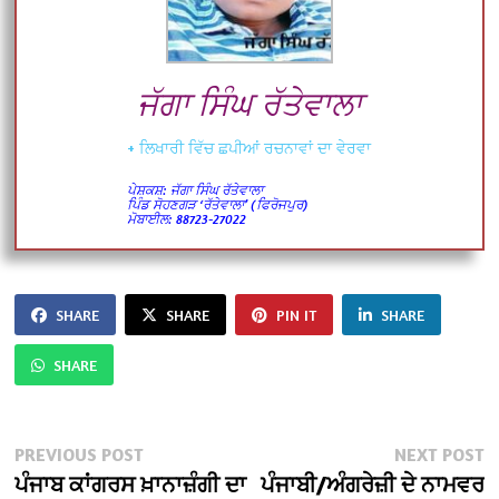
ਜੱਗਾ ਸਿੰਘ ਰੱਤੇਵਾਲਾ
+ ਲਿਖਾਰੀ ਵਿੱਚ ਛਪੀਆਂ ਰਚਨਾਵਾਂ ਦਾ ਵੇਰਵਾ
ਪੇਸ਼ਕਸ਼: ਜੱਗਾ ਸਿੰਘ ਰੱਤੇਵਾਲਾ
ਪਿੰਡ ਸੋਹਣਗੜ ‘ਰੱਤੇਵਾਲਾ’ (ਫਿਰੋਜਪੁਰ)
ਮੋਬਾਈਲ: 88723-27022
SHARE
SHARE
PIN IT
SHARE
SHARE
Post
Previous
N
PREVIOUS POST
NEXT POST
post:
po
ਪੰਜਾਬ ਕਾਂਗਰਸ ਖ਼ਾਨਾਜ਼ੰਗੀ ਦਾ
ਪੰਜਾਬੀ/ਅੰਗਰੇਜ਼ੀ ਦੇ ਨਾਮਵਰ