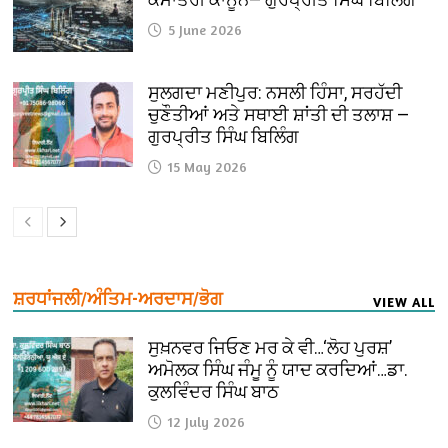
5 June 2026
ਸੁਲਗਦਾ ਮਣੀਪੁਰ: ਨਸਲੀ ਹਿੰਸਾ, ਸਰਹੱਦੀ
ਚੁਣੌਤੀਆਂ ਅਤੇ ਸਥਾਈ ਸ਼ਾਂਤੀ ਦੀ ਤਲਾਸ਼ —
ਗੁਰਪ੍ਰੀਤ ਸਿੰਘ ਬਿਲਿੰਗ
15 May 2026
ਸ਼ਰਧਾਂਜਲੀ/ਅੰਤਿਮ-ਅਰਦਾਸ/ਭੋਗ
VIEW ALL
ਸੁਖ਼ਨਵਰ ਜਿਓਣ ਮਰ ਕੇ ਵੀ…‘ਲੋਹ ਪੁਰਸ਼’
ਅਮੋਲਕ ਸਿੰਘ ਜੰਮੂ ਨੂੰ ਯਾਦ ਕਰਦਿਆਂ…ਡਾ.
ਕੁਲਵਿੰਦਰ ਸਿੰਘ ਬਾਠ
12 July 2026