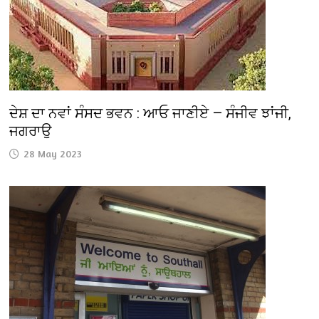
ਦੇਸ਼ ਦਾ ਨਵਾਂ ਸੰਸਦ ਭਵਨ : ਆਓ ਜਾਣੀਏ — ਸੰਜੀਵ ਝਾਂਜੀ,
ਜਗਰਾਉ
28 May 2023