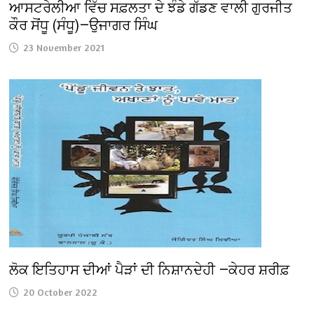
ਆਸਟਰੇਲੀਆ ਵਿੱਚ ਸਫ਼ਲਤਾ ਦੇ ਝੰਡੇ ਗੱਡਣ ਵਾਲੀ ਗੁਰਜੀਤ
ਕੌਰ ਸੋਂਧੂ (ਸੰਧੂ)—ਉਜਾਗਰ ਸਿੰਘ
23 November 2021
ਲੋਕ ਇਤਿਹਾਸ ਦੀਆਂ ਪੈੜਾਂ ਦੀ ਨਿਸ਼ਾਨਦੇਹੀ —ਕੇਹਰ ਸ਼ਰੀਫ਼
20 October 2022