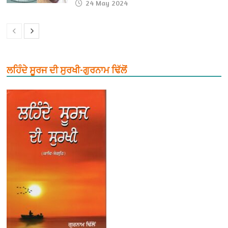
24 May 2024
ਲਹਿੰਦੇ ਸੂਰਜ ਦੀ ਸੁਰਖੀ-ਗੁਰਨਾਮ ਢਿੱਲੋਂ