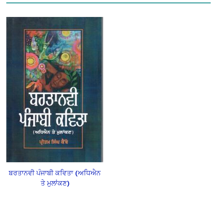
ਬਰਤਾਨਵੀ ਪੰਜਾਬੀ ਕਵਿਤਾ (ਅਧਿਐਨ
ਤੇ ਮੁਲਾਂਕਣ)