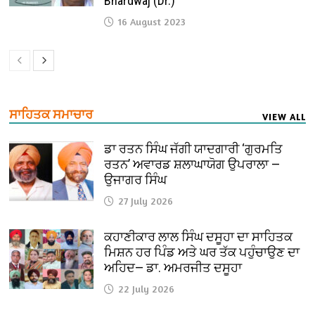
Bhardwaj (Dr.)
16 August 2023
ਸਾਹਿਤਕ ਸਮਾਚਾਰ
VIEW ALL
ਡਾ ਰਤਨ ਸਿੰਘ ਜੱਗੀ ਯਾਦਗਾਰੀ ‘ਗੁਰਮਤਿ
ਰਤਨ’ ਅਵਾਰਡ ਸ਼ਲਾਘਾਯੋਗ ਉਪਰਾਲਾ —
ਉਜਾਗਰ ਸਿੰਘ
27 July 2026
ਕਹਾਣੀਕਾਰ ਲਾਲ ਸਿੰਘ ਦਸੂਹਾ ਦਾ ਸਾਹਿਤਕ
ਮਿਸ਼ਨ ਹਰ ਪਿੰਡ ਅਤੇ ਘਰ ਤੱਕ ਪਹੁੰਚਾਉਣ ਦਾ
ਅਹਿਦ— ਡਾ. ਅਮਰਜੀਤ ਦਸੂਹਾ
22 July 2026