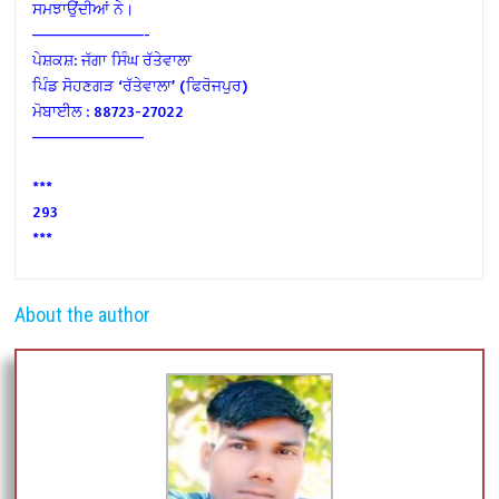
ਸਮਝਾਉਂਦੀਆਂ ਨੇ।
——————————-
ਪੇਸ਼ਕਸ਼: ਜੱਗਾ ਸਿੰਘ ਰੱਤੇਵਾਲਾ
ਪਿੰਡ ਸੋਹਣਗੜ ‘ਰੱਤੇਵਾਲਾ’ (ਫਿਰੋਜਪੁਰ)
ਮੋਬਾਈਲ : 88723-27022
——————————
***
293
***
About the author