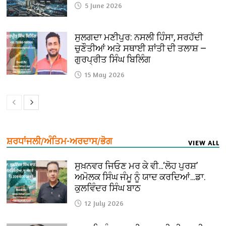
5 June 2026
ਸੁਲਗਦਾ ਮਣੀਪੁਰ: ਨਸਲੀ ਹਿੰਸਾ, ਸਰਹੱਦੀ
ਚੁਣੌਤੀਆਂ ਅਤੇ ਸਥਾਈ ਸ਼ਾਂਤੀ ਦੀ ਤਲਾਸ਼ —
ਗੁਰਪ੍ਰੀਤ ਸਿੰਘ ਬਿਲਿੰਗ
15 May 2026
ਸ਼ਰਧਾਂਜਲੀ/ਅੰਤਿਮ-ਅਰਦਾਸ/ਭੋਗ
VIEW ALL
ਸੁਖ਼ਨਵਰ ਜਿਓਣ ਮਰ ਕੇ ਵੀ…‘ਲੋਹ ਪੁਰਸ਼’
ਅਮੋਲਕ ਸਿੰਘ ਜੰਮੂ ਨੂੰ ਯਾਦ ਕਰਦਿਆਂ…ਡਾ.
ਕੁਲਵਿੰਦਰ ਸਿੰਘ ਬਾਠ
12 July 2026