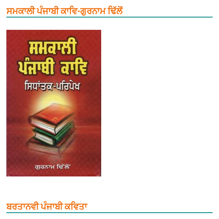
ਸਮਕਾਲੀ ਪੰਜਾਬੀ ਕਾਵਿ-ਗੁਰਨਾਮ ਢਿੱਲੋਂ
ਬਰਤਾਨਵੀ ਪੰਜਾਬੀ ਕਵਿਤਾ