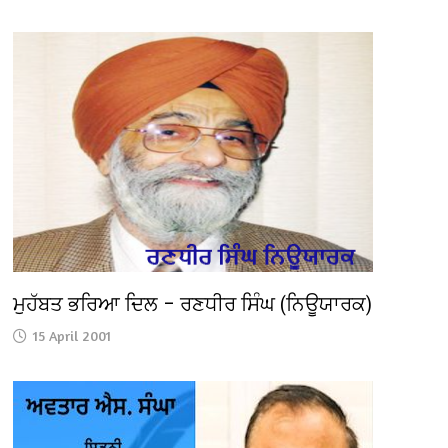
ਮੁਹੱਬਤ ਭਰਿਆ ਦਿਲ – ਰਣਧੀਰ ਸਿੰਘ (ਨਿਊਯਾਰਕ)
15 April 2001