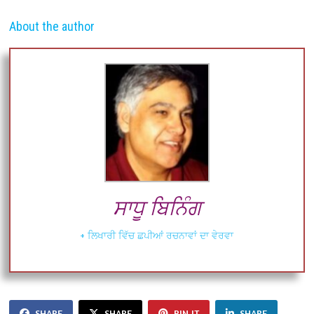
About the author
ਸਾਧੂ ਬਿਨਿੰਗ
+ ਲਿਖਾਰੀ ਵਿੱਚ ਛਪੀਆਂ ਰਚਨਾਵਾਂ ਦਾ ਵੇਰਵਾ
SHARE
SHARE
PIN IT
SHARE