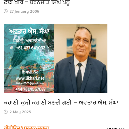
ਟੇਢੀ ਖੀਰ – ਚਰਨਜੀਤ ਸਿੰਘ ਪੰਨੂ
27 January 2006
ਕਹਾਣੀ: ਕੁੜੀ ਕਹਾਣੀ ਬਣਦੀ ਗਈ — ਅਵਤਾਰ ਐਸ. ਸੰਘਾ
2 May 2025
ਰੀਵੀਊਜ਼/ਪੁਸਤਕ-ਚਰਚਾ