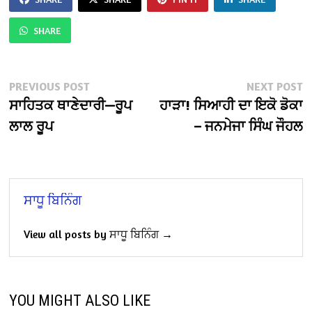
SHARE
Post
Previous
N
PREVIOUS POST
NEXT POST
post:
po
ਸਾਹਿਤਕ ਥਾਣੇਦਾਰੀ—ਰੂਪ
ਹਾੜਾ! ਸਿਆਹੀ ਦਾ ਇਕੋ ਡੋਕਾ
navigation
ਲਾਲ ਰੂਪ
– ਜਨਮੇਜਾ ਸਿੰਘ ਜੌਹਲ
ਸਾਧੂ ਬਿਨਿੰਗ
View all posts by ਸਾਧੂ ਬਿਨਿੰਗ →
YOU MIGHT ALSO LIKE