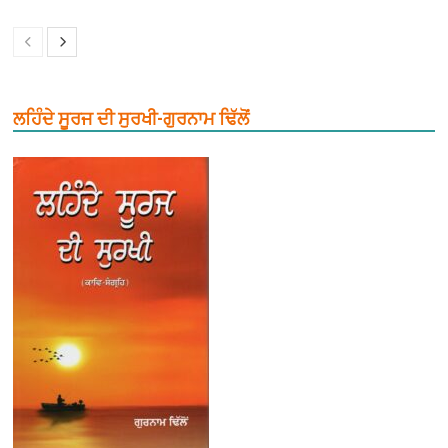
ਲਹਿੰਦੇ ਸੂਰਜ ਦੀ ਸੁਰਖੀ-ਗੁਰਨਾਮ ਢਿੱਲੋਂ