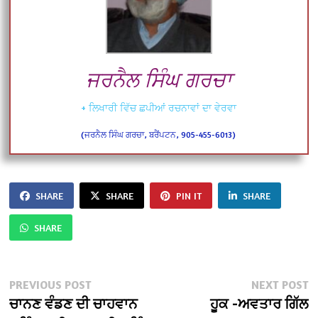
ਜਰਨੈਲ ਸਿੰਘ ਗਰਚਾ
+ ਲਿਖਾਰੀ ਵਿੱਚ ਛਪੀਆਂ ਰਚਨਾਵਾਂ ਦਾ ਵੇਰਵਾ
(ਜਰਨੈਲ ਸਿੰਘ ਗਰਚਾ, ਬਰੈਂਪਟਨ, 905-455-6013)
SHARE
SHARE
PIN IT
SHARE
SHARE
Post
Previous
N
PREVIOUS POST
NEXT POST
post:
po
ਚਾਨਣ ਵੰਡਣ ਦੀ ਚਾਹਵਾਨ
ਹੂਕ -ਅਵਤਾਰ ਗਿੱਲ
navigation