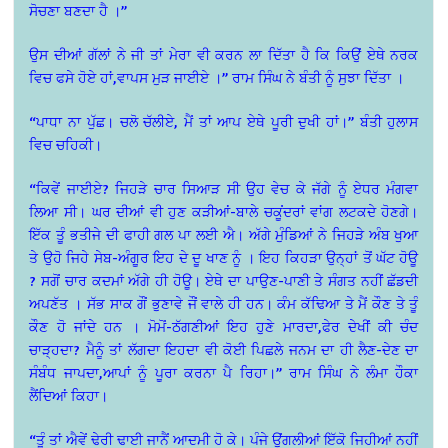
ਸੋਚਣਾ ਬਣਦਾ ਹੈ ।”
ਉਸ ਦੀਆਂ ਗੱਲਾਂ ਨੇ ਜੀ ਤਾਂ ਮੇਰਾ ਵੀ ਕਰਨ ਲਾ ਦਿੱਤਾ ਹੈ ਕਿ ਕਿਉਂ ਏਥੇ ਨਰਕ
ਵਿਚ ਫਸੇ ਹੋਏ ਹਾਂ,ਵਾਪਸ ਮੁੜ ਜਾਈਏ ।” ਰਾਮ ਸਿੰਘ ਨੇ ਬੰਤੀ ਨੂੰ ਸੁਝਾ ਦਿੱਤਾ ।
“ਪਾਧਾ ਨਾ ਪੁੱਛ। ਚਲੋ ਚੱਲੀਏ, ਮੈਂ ਤਾਂ ਆਪ ਏਥੇ ਪੂਰੀ ਦੁਖੀ ਹਾਂ।” ਬੰਤੀ ਹੁਲਾਸ
ਵਿਚ ਚਹਿਕੀ।
“ਕਿਵੇਂ ਜਾਈਏ? ਜਿਹੜੇ ਚਾਰ ਸਿਆੜ ਸੀ ਉਹ ਵੇਚ ਕੇ ਜੱਗੇ ਨੂੰ ਏਧਰ ਮੰਗਵਾ
ਲਿਆ ਸੀ। ਘਰ ਦੀਆਂ ਵੀ ਹੁਣ ਕੜੀਆਂ-ਬਾਲੇ ਚਕੂਂਦਰਾਂ ਵਾਂਗ ਲਟਕਦੇ ਹੋਣਗੇ।
ਇੱਕ ਤੂੰ ਭਤੀਜੇ ਦੀ ਫਾਹੀ ਗਲ ਪਾ ਲਈ ਐ। ਅੱਗੇ ਮੁੰਡਿਆਂ ਨੇ ਜਿਹੜੇ ਅੰਬ ਖੁਆ
ਤੇ ਉਹੋ ਜਿਹੇ ਸੇਬ-ਅੰਗੂਰ ਇਹ ਦੇ ਦੂ ਖਾਣ ਨੂੰ । ਇਹ ਕਿਹੜਾ ਉਨ੍ਹਾਂ ਤੋਂ ਘੱਟ ਹੋਊ
? ਸਗੋਂ ਚਾਰ ਕਦਮਾਂ ਅੱਗੇ ਹੀ ਹੋਊ। ਏਥੇ ਦਾ ਪਾਉਣ-ਪਾਣੀ ਤੇ ਸੰਗਤ ਨਹੀਂ ਛੱਡਦੀ
ਅਪਣੱਤ । ਸੱਭ ਸਾਕ ਗੌਂ ਭੁਣਾਵੇ ਜੌਂ ਵਾਲੇ ਹੀ ਹਨ। ਕੰਮ ਕੱਢਿਆ ਤੇ ਮੈਂ ਕੌਣ ਤੇ ਤੂੰ
ਕੌਣ ਹੋ ਜਾਂਦੇ ਹਨ । ਮੋਮੋਂ-ਠੱਗਣੀਆਂ ਇਹ ਹੁਣੇ ਮਾਰਦਾ,ਫੇਰ ਦੇਖੀਂ ਕੀ ਚੰਦ
ਚਾੜ੍ਹਦਾ? ਮੈਨੂੰ ਤਾਂ ਲੱਗਦਾ ਇਹਦਾ ਵੀ ਕੋਈ ਪਿਛਲੇ ਜਨਮ ਦਾ ਹੀ ਲੈਣ-ਦੇਣ ਦਾ
ਸੰਬੰਧ ਜਾਪਦਾ,ਆਪਾਂ ਨੂੰ ਪੂਰਾ ਕਰਨਾ ਪੈ ਰਿਹਾ।” ਰਾਮ ਸਿੰਘ ਨੇ ਲੰਮਾ ਹੌਕਾ
ਲੈਂਦਿਆਂ ਕਿਹਾ।
“ਤੂੰ ਤਾਂ ਐਵੇਂ ਢੇਰੀ ਢਾਈ ਜਾਨੈਂ ਆਦਮੀ ਹੋ ਕੇ। ਪੰਜੇ ਉਂਗਲੀਆਂ ਇੱਕੋ ਜਿਹੀਆਂ ਨਹੀਂ