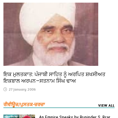
ਇਕ ਮੁਲਤਕਾਤ: ਪੰਜਾਬੀ ਸਾਹਿਤ ਨੂੰ ਅਰਪਿਤ ਸ਼ਖਸੀਅਤ
ਇਕਬਾਲ ਅਰਪਨ—ਸਤਨਾਮ ਸਿੰਘ ਢਾਅ
27 January 2006
ਰੀਵੀਊਜ਼/ਪੁਸਤਕ-ਚਰਚਾ
VIEW ALL
An Empire Speaks by Rupinder S. Brar