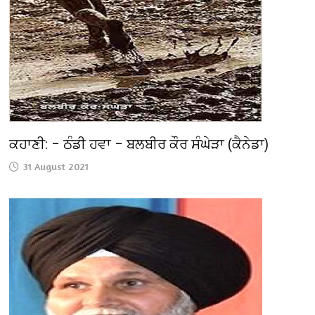
ਕਹਾਣੀ: – ਠੰਡੀ ਹਵਾ – ਬਲਬੀਰ ਕੌਰ ਸੰਘੇੜਾ (ਕੈਨੇਡਾ)
31 August 2021