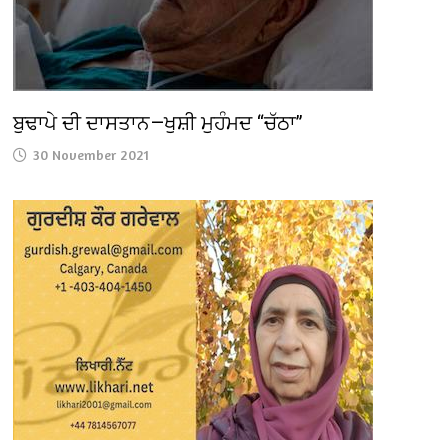
ਬੁਢਾਪੇ ਦੀ ਦਾਸਤਾਨ—ਖੁਸ਼ੀ ਮੁਹੰਮਦ “ਚੱਠਾ”
30 November 2021