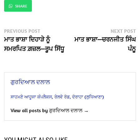
SHARE
Post
Previous
N
PREVIOUS POST
NEXT POST
post:
po
ਮਾਤ ਭਾਸ਼ਾ ਦਿਹਾੜੇ ਨੂੰ
ਮਾਤ ਭਾਸ਼ਾ—ਚਰਨਜੀਤ ਸਿੰਘ
navigation
ਸਮਰਪਿਤ ਗ਼ਜ਼ਲ—ਰੂਪ ਸਿੱਧੂ
ਪੰਨੂ
ਗੁਰਦਿਆਲ ਦਲਾਲ
ਸਾਹਮਣੇ ਆਹੂਜਾ ਕੰਪਲੈਕਸ, ਰੇਲਵੇ ਰੋਡ, ਦੋਰਾਹਾ (ਲੁਧਿਆਣਾ)
View all posts by ਗੁਰਦਿਆਲ ਦਲਾਲ →