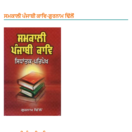
ਸਮਕਾਲੀ ਪੰਜਾਬੀ ਕਾਵਿ-ਗੁਰਨਾਮ ਢਿੱਲੋਂ