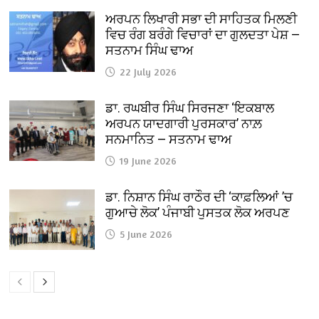
ਅਰਪਨ ਲਿਖਾਰੀ ਸਭਾ ਦੀ ਸਾਹਿਤਕ ਮਿਲਣੀ
ਵਿਚ ਰੰਗ ਬਰੰਗੇ ਵਿਚਾਰਾਂ ਦਾ ਗੁਲਦਤਾ ਪੇਸ਼ —
ਸਤਨਾਮ ਸਿੰਘ ਢਾਅ
22 July 2026
ਡਾ. ਰਘਬੀਰ ਸਿੰਘ ਸਿਰਜਣਾ ‘ਇਕਬਾਲ
ਅਰਪਨ ਯਾਦਗਾਰੀ ਪੁਰਸਕਾਰ’ ਨਾਲ਼
ਸਨਮਾਨਿਤ — ਸਤਨਾਮ ਢਾਅ
19 June 2026
ਡਾ. ਨਿਸ਼ਾਨ ਸਿੰਘ ਰਾਠੌਰ ਦੀ ‘ਕਾਫ਼ਲਿਆਂ ’ਚ
ਗੁਆਚੇ ਲੋਕ’ ਪੰਜਾਬੀ ਪੁਸਤਕ ਲੋਕ ਅਰਪਣ
5 June 2026