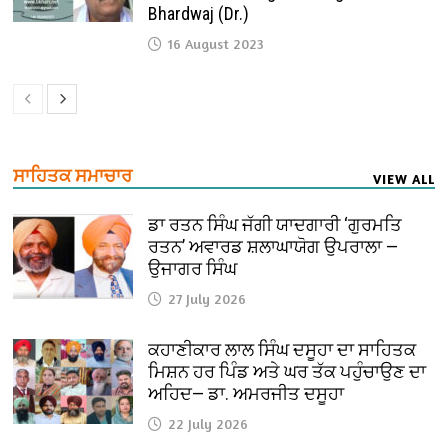
Bhardwaj (Dr.)
16 August 2023
ਸਾਹਿਤਕ ਸਮਾਚਾਰ
VIEW ALL
ਡਾ ਰਤਨ ਸਿੰਘ ਜੱਗੀ ਯਾਦਗਾਰੀ ‘ਗੁਰਮਤਿ
ਰਤਨ’ ਅਵਾਰਡ ਸ਼ਲਾਘਾਯੋਗ ਉਪਰਾਲਾ —
ਉਜਾਗਰ ਸਿੰਘ
27 July 2026
ਕਹਾਣੀਕਾਰ ਲਾਲ ਸਿੰਘ ਦਸੂਹਾ ਦਾ ਸਾਹਿਤਕ
ਮਿਸ਼ਨ ਹਰ ਪਿੰਡ ਅਤੇ ਘਰ ਤੱਕ ਪਹੁੰਚਾਉਣ ਦਾ
ਅਹਿਦ— ਡਾ. ਅਮਰਜੀਤ ਦਸੂਹਾ
22 July 2026