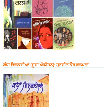
ਕੰਧਾਂ ਵਿਲਕਦੀਆਂ (ਦੂਜਾ ਐਡੀਸ਼ਨ): ਸੁਰਜੀਤ ਕੌਰ ਕਲਪਨਾ