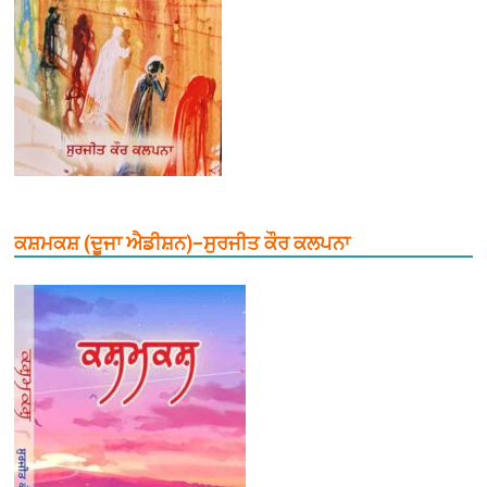
ਕਸ਼ਮਕਸ਼ (ਦੂਜਾ ਐਡੀਸ਼ਨ)–ਸੁਰਜੀਤ ਕੌਰ ਕਲਪਨਾ