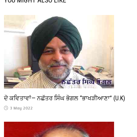
YOU MIGHT ALSO LIKE
ਦੋ ਕਵਿਤਾਵਾਂ— ਨਛੱਤਰ ਸਿੰਘ ਭੋਗਲ “ਭਾਖੜੀਆਣਾ” (U.K)
3 May 2022