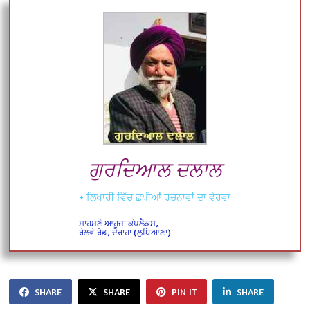
ਗੁਰਦਿਆਲ ਦਲਾਲ
+ ਲਿਖਾਰੀ ਵਿੱਚ ਛਪੀਆਂ ਰਚਨਾਵਾਂ ਦਾ ਵੇਰਵਾ
ਸਾਹਮਣੇ ਆਹੂਜਾ ਕੰਪਲੈਕਸ,
ਰੇਲਵੇ ਰੋਡ, ਦੋਰਾਹਾ (ਲੁਧਿਆਣਾ)
SHARE
SHARE
PIN IT
SHARE