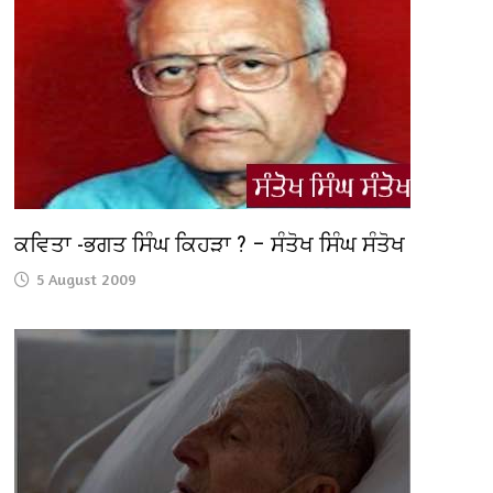
ਕਵਿਤਾ -ਭਗਤ ਸਿੰਘ ਕਿਹੜਾ ? – ਸੰਤੋਖ ਸਿੰਘ ਸੰਤੋਖ
5 August 2009