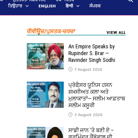
ਤਿਉਹਾਰ
ENGLISH
हिन्दी
ਸੰਪਰਕ
ਰੀਵੀਊਜ਼/ਪੁਸਤਕ-ਚਰਚਾ
VIEW ALL
An Empire Speaks by
Rupinder S. Brar —
Ravinder Singh Sodhi
7 August 2026
ਪ੍ਰੋਫੈ਼ਸਰ ਯੂਨਿਸ ਹਸਨ
ਸ਼ਖ਼ਸੀਅਤ ਕਲਾ ਅਤੇ
ਮੁਲਾਕਾਤਾਂ— ਸਲੀਮ ਆਫ਼ਤਾਬ
ਸਲੀਮ ਕਸੂਰੀ
3 August 2026
ਸਾਡੀ ਜਾਨ ‘ਤੇ ਬਣੀ ਏ –
ਗੁਰਮਿੰਦਰ ਕੈਂਡੋਵਾਲ ਦੀ