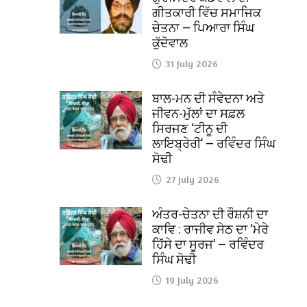
ਗੀਤਕਾਰੀ ਵਿੱਚ ਸਮਾਜਿਕ
ਚੇਤਨਾ — ਪਿਆਰਾ ਸਿੰਘ
ਕੁੱਦੋਵਾਲ
31 July 2026
ਬਾਲ-ਮਨ ਦੀ ਸੰਵੇਦਨਾ ਅਤੇ
ਜੀਵਨ-ਮੁੱਲਾਂ ਦਾ ਸਫ਼ਲ
ਸਿਰਜਣ ‘ਟੀਨੂ ਦੀ
ਲਾਇਬ੍ਰੇਰੀ’ — ਰਵਿੰਦਰ ਸਿੰਘ
ਸੋਢੀ
27 July 2026
ਅੰਤਰ-ਚੇਤਨਾ ਦੀ ਰੌਸ਼ਨੀ ਦਾ
ਕਾਵਿ : ਰਾਜੀਵ ਸੇਠ ਦਾ ‘ਮੇਰੇ
ਹਿੱਸੇ ਦਾ ਸੂਰਜ’ — ਰਵਿੰਦਰ
ਸਿੰਘ ਸੋਢੀ
19 July 2026