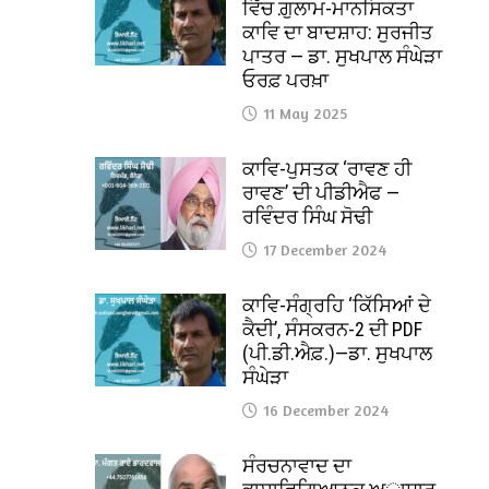
ਵਿੱਚ ਗ਼ੁਲਾਮ-ਮਾਨਸਿਕਤਾ
ਕਾਵਿ ਦਾ ਬਾਦਸ਼ਾਹ: ਸੁਰਜੀਤ
ਪਾਤਰ — ਡਾ. ਸੁਖਪਾਲ ਸੰਘੇੜਾ
ਓਰਫ਼ ਪਰਖ਼ਾ
11 May 2025
ਕਾਵਿ-ਪੁਸਤਕ ‘ਰਾਵਣ ਹੀ
ਰਾਵਣ’ ਦੀ ਪੀਡੀਐਫ —
ਰਵਿੰਦਰ ਸਿੰਘ ਸੋਢੀ
17 December 2024
ਕਾਵਿ-ਸੰਗ੍ਰਹਿ ‘ਕਿੱਸਿਆਂ ਦੇ
ਕੈਦੀ’, ਸੰਸਕਰਨ-2 ਦੀ PDF
(ਪੀ.ਡੀ.ਐਫ਼.)—ਡਾ. ਸੁਖਪਾਲ
ਸੰਘੇੜਾ
16 December 2024
ਸੰਰਚਨਾਵਾਦ ਦਾ