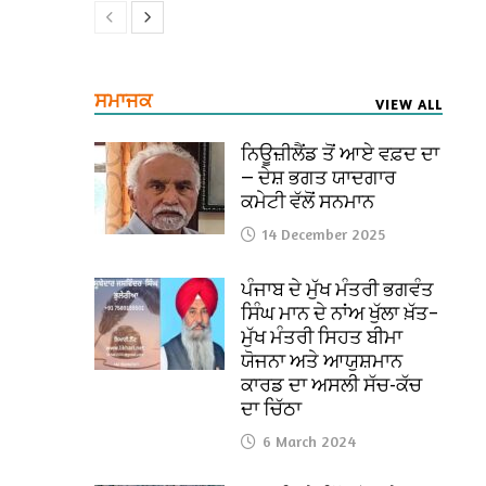
ਸਮਾਜਕ
VIEW ALL
ਨਿਊਜ਼ੀਲੈਂਡ ਤੋਂ ਆਏ ਵਫ਼ਦ ਦਾ
— ਦੇਸ਼ ਭਗਤ ਯਾਦਗਾਰ
ਕਮੇਟੀ ਵੱਲੋਂ ਸਨਮਾਨ
14 December 2025
ਪੰਜਾਬ ਦੇ ਮੁੱਖ ਮੰਤਰੀ ਭਗਵੰਤ
ਸਿੰਘ ਮਾਨ ਦੇ ਨਾਂਅ ਖੁੱਲਾ ਖ਼ੱਤ–
ਮੁੱਖ ਮੰਤਰੀ ਸਿਹਤ ਬੀਮਾ
ਯੋਜਨਾ ਅਤੇ ਆਯੁਸ਼ਮਾਨ
ਕਾਰਡ ਦਾ ਅਸਲੀ ਸੱਚ-ਕੱਚ
ਦਾ ਚਿੱਠਾ
6 March 2024