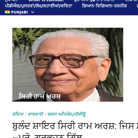
ਪੀਡੀਐਫ/ਪੁਸਤਕਾਂ/ਲੇਖ/ਕਹਾਣੀਆਂ/ਕਵਿਤਾ
ਗਿਆਨ-ਵਿਗਿਆਨ-ਤਕਨੀਕ
PUNJABI
ਕਵਿਤਾ
/
ਜਾਣਕਾਰੀ
/
ਰਚਨਾ ਅਧਿਐਨ/ਰੀਵੀਊ
ਬੁਲੰਦ ਸ਼ਾਇਰ ਸਿਰੀ ਰਾਮ ਅਰਸ਼: ਜਿਸ ਸ
—ਪ੍ਰੋ. ਗੁਰਭਜਨ ਗਿੱਲ