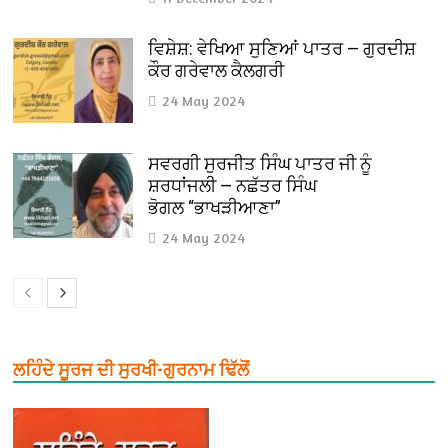
ਵਿਸ਼ੇਸ਼: ਵੇਖਿਆ ਸੁਣਿਆਂ ਪਾਤਰ — ਗੁਰਦੀਸ਼
ਕੌਰ ਗਰੇਵਾਲ ਕੈਲਗਰੀ
24 May 2024
ਸਵਰਗੀ ਸੁਰਜੀਤ ਸਿੰਘ ਪਾਤਰ ਜੀ ਨੂੰ
ਸ਼ਰਧਾਂਜਲੀ — ਨਛੱਤਰ ਸਿੰਘ
ਭੋਗਲ “ਭਾਖੜੀਆਣਾ”
24 May 2024
ਲਹਿੰਦੇ ਸੂਰਜ ਦੀ ਸੁਰਖੀ-ਗੁਰਨਾਮ ਢਿੱਲੋਂ