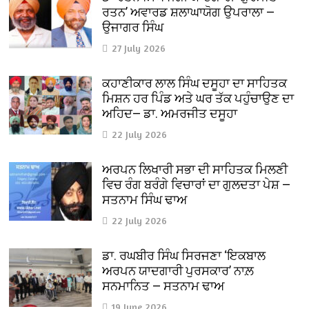
ਰਤਨ’ ਅਵਾਰਡ ਸ਼ਲਾਘਾਯੋਗ ਉਪਰਾਲਾ —
ਉਜਾਗਰ ਸਿੰਘ
27 July 2026
ਕਹਾਣੀਕਾਰ ਲਾਲ ਸਿੰਘ ਦਸੂਹਾ ਦਾ ਸਾਹਿਤਕ
ਮਿਸ਼ਨ ਹਰ ਪਿੰਡ ਅਤੇ ਘਰ ਤੱਕ ਪਹੁੰਚਾਉਣ ਦਾ
ਅਹਿਦ— ਡਾ. ਅਮਰਜੀਤ ਦਸੂਹਾ
22 July 2026
ਅਰਪਨ ਲਿਖਾਰੀ ਸਭਾ ਦੀ ਸਾਹਿਤਕ ਮਿਲਣੀ
ਵਿਚ ਰੰਗ ਬਰੰਗੇ ਵਿਚਾਰਾਂ ਦਾ ਗੁਲਦਤਾ ਪੇਸ਼ —
ਸਤਨਾਮ ਸਿੰਘ ਢਾਅ
22 July 2026
ਡਾ. ਰਘਬੀਰ ਸਿੰਘ ਸਿਰਜਣਾ ‘ਇਕਬਾਲ
ਅਰਪਨ ਯਾਦਗਾਰੀ ਪੁਰਸਕਾਰ’ ਨਾਲ਼
ਸਨਮਾਨਿਤ — ਸਤਨਾਮ ਢਾਅ
19 June 2026