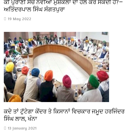
ਕੀ ਪੁਰਾਣੀ ਸੋਚ ਨਵੀਆਂ ਮੁਸ਼ਕਲਾਂ ਦਾ ਹੱਲ ਕਰ ਸਕਦੀ ਹੈ?—
ਅਤਿੰਦਰਪਾਲ ਸਿੰਘ ਸੰਗਤਪੁਰਾ
19 May 2022
ਕਦੇ ਤਾਂ ਟੁੱਟੇਗਾ ਕੇਂਦਰ ਤੇ ਕਿਸਾਨਾਂ ਵਿਚਕਾਰ ਜਮੂਦ ਹਰਜਿੰਦਰ
ਸਿੰਘ ਲਾਲ, ਖੰਨਾ
13 January 2021