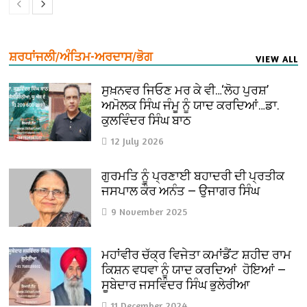
ਸ਼ਰਧਾਂਜਲੀ/ਅੰਤਿਮ-ਅਰਦਾਸ/ਭੋਗ
VIEW ALL
ਸੁਖ਼ਨਵਰ ਜਿਓਣ ਮਰ ਕੇ ਵੀ…‘ਲੋਹ ਪੁਰਸ਼’
ਅਮੋਲਕ ਸਿੰਘ ਜੰਮੂ ਨੂੰ ਯਾਦ ਕਰਦਿਆਂ…ਡਾ.
ਕੁਲਵਿੰਦਰ ਸਿੰਘ ਬਾਠ
12 July 2026
ਗੁਰਮਤਿ ਨੂੰ ਪ੍ਰਣਾਈ ਬਹਾਦਰੀ ਦੀ ਪ੍ਰਤੀਕ
ਜਸਪਾਲ ਕੌਰ ਅਨੰਤ — ਉਜਾਗਰ ਸਿੰਘ
9 November 2025
ਮਹਾਂਵੀਰ ਚੱਕ੍ਰ ਵਿਜੇਤਾ ਕਮਾਂਡੈਂਟ ਸ਼ਹੀਦ ਰਾਮ
ਕਿਸ਼ਨ ਵਧਵਾ ਨੂੰ ਯਾਦ ਕਰਦਿਆਂ ਹੋਇਆਂ —
ਸੂਬੇਦਾਰ ਜਸਵਿੰਦਰ ਸਿੰਘ ਭੁਲੇਰੀਆ
11 December 2024