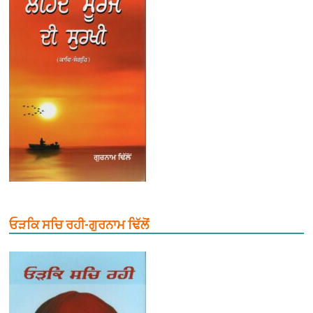
ਓੜਕਿ ਸਚਿ ਰਹੀ-ਗੁਰਨਾਮ ਢਿੱਲੋਂ