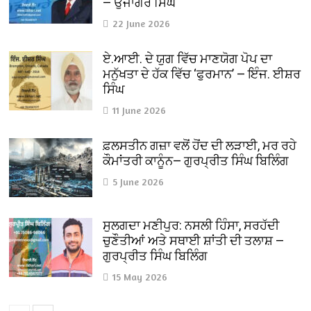
— ਉਜਾਗਰ ਸਿੰਘ
22 June 2026
ਏ.ਆਈ. ਦੇ ਯੁਗ ਵਿੱਚ ਮਾਣਯੋਗ ਪੋਪ ਦਾ
ਮਨੁੱਖਤਾ ਦੇ ਹੱਕ ਵਿੱਚ ‘ਫੁਰਮਾਨ’ — ਇੰਜ. ਈਸ਼ਰ
ਸਿੰਘ
11 June 2026
ਫ਼ਲਸਤੀਨ ਗਜ਼ਾ ਵਲੋਂ ਹੋਂਦ ਦੀ ਲੜਾਈ, ਮਰ ਰਹੇ
ਕੌਮਾਂਤਰੀ ਕਾਨੂੰਨ— ਗੁਰਪ੍ਰੀਤ ਸਿੰਘ ਬਿਲਿੰਗ
5 June 2026
ਸੁਲਗਦਾ ਮਣੀਪੁਰ: ਨਸਲੀ ਹਿੰਸਾ, ਸਰਹੱਦੀ
ਚੁਣੌਤੀਆਂ ਅਤੇ ਸਥਾਈ ਸ਼ਾਂਤੀ ਦੀ ਤਲਾਸ਼ —
ਗੁਰਪ੍ਰੀਤ ਸਿੰਘ ਬਿਲਿੰਗ
15 May 2026