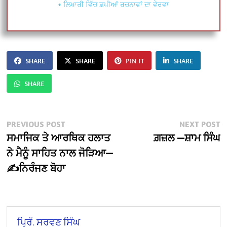
+ ਲਿਖਾਰੀ ਵਿੱਚ ਛਪੀਆਂ ਰਚਨਾਵਾਂ ਦਾ ਵੇਰਵਾ
SHARE
SHARE
PIN IT
SHARE
SHARE
Post
Previous
N
PREVIOUS POST
NEXT POST
post:
po
ਸਮਾਜਿਕ ਤੇ ਆਰਥਿਕ ਹਲਾਤ
ਗ਼ਜ਼ਲ —ਸ਼ਾਮ ਸਿੰਘ
navigation
ਨੇ ਮੈਨੂੰ ਸਾਹਿਤ ਨਾਲ ਜੋੜਿਆ—
✍️ਨਿਰੰਜਣ ਬੋਹਾ
ਪ੍ਰਿੰ. ਸਰਵਣ ਸਿੰਘ