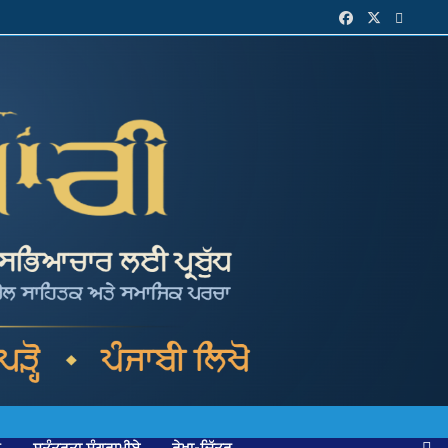
ਕ
ਸੁਤੰਤਰਤਾ ਸੰਗਰਾਮੀਏ
ਰੇਖਾ-ਚਿੱਤਰ