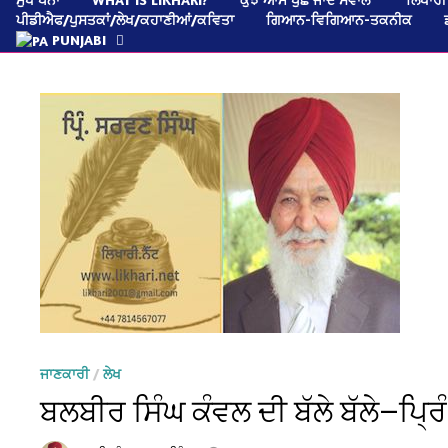
ਪੀਡੀਐਫ/ਪੁਸਤਕਾਂ/ਲੇਖ/ਕਹਾਣੀਆਂ/ਕਵਿਤਾ
ਗਿਆਨ-ਵਿਗਿਆਨ-ਤਕਨੀਕ
PUNJABI
ਜਾਣਕਾਰੀ
/
ਲੇਖ
ਬਲਬੀਰ ਸਿੰਘ ਕੰਵਲ ਦੀ ਬੱਲੇ ਬੱਲੇ—ਪ੍ਰ