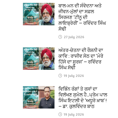
ਬਾਲ-ਮਨ ਦੀ ਸੰਵੇਦਨਾ ਅਤੇ
ਜੀਵਨ-ਮੁੱਲਾਂ ਦਾ ਸਫ਼ਲ
ਸਿਰਜਣ ‘ਟੀਨੂ ਦੀ
ਲਾਇਬ੍ਰੇਰੀ’ — ਰਵਿੰਦਰ ਸਿੰਘ
ਸੋਢੀ
27 July 2026
ਅੰਤਰ-ਚੇਤਨਾ ਦੀ ਰੌਸ਼ਨੀ ਦਾ
ਕਾਵਿ : ਰਾਜੀਵ ਸੇਠ ਦਾ ‘ਮੇਰੇ
ਹਿੱਸੇ ਦਾ ਸੂਰਜ’ — ਰਵਿੰਦਰ
ਸਿੰਘ ਸੋਢੀ
19 July 2026
ਵਿਭਿੰਨ ਰੰਗਾਂ ਤੇ ਰਸਾਂ ਦਾ
ਵਿਲੱਖਣ ਸੁਮੇਲ ਹੈ…ਪ੍ਰੇਮ ਪਾਲ
ਸਿੰਘ ਇਟਲੀ ਦੇ ‘ਅਧੂਰੇ ਖ਼ਾਬ’ !
— ਡਾ. ਕੁਲਵਿੰਦਰ ਬਾਠ
19 July 2026