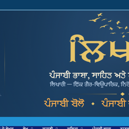
’ ਦੇ ਲੇਖਕ
ਲੇਖ
ਕਹਾਣੀ
ਕਵਿਤਾ
ਪੰਜਾਬੀ ਭਾਸ਼ਾ
ਨਾਟ