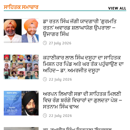
ਸਾਹਿਤਕ ਸਮਾਚਾਰ
VIEW ALL
ਡਾ ਰਤਨ ਸਿੰਘ ਜੱਗੀ ਯਾਦਗਾਰੀ ‘ਗੁਰਮਤਿ
ਰਤਨ’ ਅਵਾਰਡ ਸ਼ਲਾਘਾਯੋਗ ਉਪਰਾਲਾ —
ਉਜਾਗਰ ਸਿੰਘ
27 July 2026
ਕਹਾਣੀਕਾਰ ਲਾਲ ਸਿੰਘ ਦਸੂਹਾ ਦਾ ਸਾਹਿਤਕ
ਮਿਸ਼ਨ ਹਰ ਪਿੰਡ ਅਤੇ ਘਰ ਤੱਕ ਪਹੁੰਚਾਉਣ ਦਾ
ਅਹਿਦ— ਡਾ. ਅਮਰਜੀਤ ਦਸੂਹਾ
22 July 2026
ਅਰਪਨ ਲਿਖਾਰੀ ਸਭਾ ਦੀ ਸਾਹਿਤਕ ਮਿਲਣੀ
ਵਿਚ ਰੰਗ ਬਰੰਗੇ ਵਿਚਾਰਾਂ ਦਾ ਗੁਲਦਤਾ ਪੇਸ਼ —
ਸਤਨਾਮ ਸਿੰਘ ਢਾਅ
22 July 2026