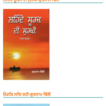
ਓੜਕਿ ਸਚਿ ਰਹੀ-ਗੁਰਨਾਮ ਢਿੱਲੋਂ