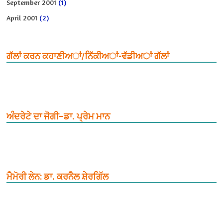
September 2001
(1)
April 2001
(2)
ਗੱਲਾਂ ਕਰਨ ਕਹਾਣੀਅਾਂ/ਨਿੱਕੀਅਾਂ-ਵੱਡੀਅਾਂ ਗੱਲਾਂ
ਅੰਦਰੇਟੇ ਦਾ ਜੋਗੀ–ਡਾ. ਪ੍ਰੇਮ ਮਾਨ
ਮੈਮੋਰੀ ਲੇਨ: ਡਾ. ਕਰਨੈਲ ਸ਼ੇਰਗਿੱਲ