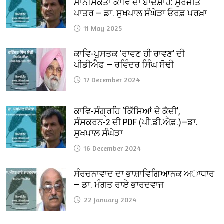
ਮਾਨਸਿਕਤਾ ਕਾਵਿ ਦਾ ਬਾਦਸ਼ਾਹ: ਸੁਰਜੀਤ
ਪਾਤਰ — ਡਾ. ਸੁਖਪਾਲ ਸੰਘੇੜਾ ਓਰਫ਼ ਪਰਖ਼ਾ
11 May 2025
ਕਾਵਿ-ਪੁਸਤਕ ‘ਰਾਵਣ ਹੀ ਰਾਵਣ’ ਦੀ
ਪੀਡੀਐਫ — ਰਵਿੰਦਰ ਸਿੰਘ ਸੋਢੀ
17 December 2024
ਕਾਵਿ-ਸੰਗ੍ਰਹਿ ‘ਕਿੱਸਿਆਂ ਦੇ ਕੈਦੀ’,
ਸੰਸਕਰਨ-2 ਦੀ PDF (ਪੀ.ਡੀ.ਐਫ਼.)—ਡਾ.
ਸੁਖਪਾਲ ਸੰਘੇੜਾ
16 December 2024
ਸੰਰਚਨਾਵਾਦ ਦਾ ਭਾਸ਼ਾਵਿਗਿਆਨਕ ਅਾਧਾਰ
— ਡਾ. ਮੰਗਤ ਰਾਏ ਭਾਰਦਵਾਜ
22 January 2024