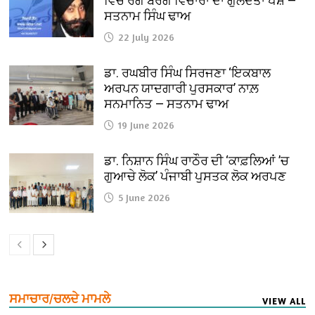
ਵਿਚ ਰੰਗ ਬਰੰਗੇ ਵਿਚਾਰਾਂ ਦਾ ਗੁਲਦਤਾ ਪੇਸ਼ —
ਸਤਨਾਮ ਸਿੰਘ ਢਾਅ
22 July 2026
ਡਾ. ਰਘਬੀਰ ਸਿੰਘ ਸਿਰਜਣਾ ‘ਇਕਬਾਲ
ਅਰਪਨ ਯਾਦਗਾਰੀ ਪੁਰਸਕਾਰ’ ਨਾਲ਼
ਸਨਮਾਨਿਤ — ਸਤਨਾਮ ਢਾਅ
19 June 2026
ਡਾ. ਨਿਸ਼ਾਨ ਸਿੰਘ ਰਾਠੌਰ ਦੀ ‘ਕਾਫ਼ਲਿਆਂ ’ਚ
ਗੁਆਚੇ ਲੋਕ’ ਪੰਜਾਬੀ ਪੁਸਤਕ ਲੋਕ ਅਰਪਣ
5 June 2026
ਸਮਾਚਾਰ/ਚਲਦੇ ਮਾਮਲੇ
VIEW ALL