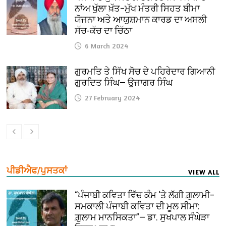
ਨਾਂਅ ਖੁੱਲਾ ਖ਼ੱਤ–ਮੁੱਖ ਮੰਤਰੀ ਸਿਹਤ ਬੀਮਾ
ਯੋਜਨਾ ਅਤੇ ਆਯੁਸ਼ਮਾਨ ਕਾਰਡ ਦਾ ਅਸਲੀ
ਸੱਚ-ਕੱਚ ਦਾ ਚਿੱਠਾ
6 March 2024
ਗੁਰਮਤਿ ਤੇ ਸਿੱਖ ਸੋਚ ਦੇ ਪਹਿਰੇਦਾਰ ਗਿਆਨੀ
ਗੁਰਦਿਤ ਸਿੰਘ— ਉਜਾਗਰ ਸਿੰਘ
27 February 2024
ਪੀਡੀਐਫ/ਪੁਸਤਕਾਂ
VIEW ALL
“ਪੰਜਾਬੀ ਕਵਿਤਾ ਵਿੱਚ ਕੰਮ ‘ਤੇ ਲੱਗੀ ਗ਼ੁਲਾਮੀ–
ਸਮਕਾਲੀ ਪੰਜਾਬੀ ਕਵਿਤਾ ਦੀ ਮੂਲ ਸੀਮਾ:
ਗ਼ੁਲਾਮ ਮਾਨਸਿਕਤਾ”— ਡਾ. ਸੁਖਪਾਲ ਸੰਘੇੜਾ