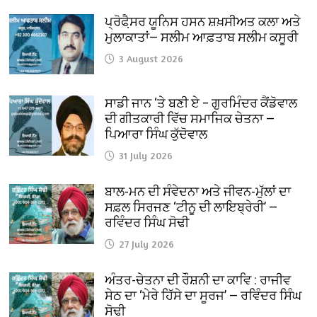
ਪ੍ਰੋਫੈ਼ਸਰ ਯੂਨਿਸ ਹਸਨ ਸ਼ਖ਼ਸੀਅਤ ਕਲਾ ਅਤੇ
ਮੁਲਾਕਾਤਾਂ— ਸਲੀਮ ਆਫ਼ਤਾਬ ਸਲੀਮ ਕਸੂਰੀ
3 August 2026
ਸਾਡੀ ਜਾਨ ‘ਤੇ ਬਣੀ ਏ – ਗੁਰਮਿੰਦਰ ਕੈਂਡੋਵਾਲ
ਦੀ ਗੀਤਕਾਰੀ ਵਿੱਚ ਸਮਾਜਿਕ ਚੇਤਨਾ —
ਪਿਆਰਾ ਸਿੰਘ ਕੁੱਦੋਵਾਲ
31 July 2026
ਬਾਲ-ਮਨ ਦੀ ਸੰਵੇਦਨਾ ਅਤੇ ਜੀਵਨ-ਮੁੱਲਾਂ ਦਾ
ਸਫ਼ਲ ਸਿਰਜਣ ‘ਟੀਨੂ ਦੀ ਲਾਇਬ੍ਰੇਰੀ’ —
ਰਵਿੰਦਰ ਸਿੰਘ ਸੋਢੀ
27 July 2026
ਅੰਤਰ-ਚੇਤਨਾ ਦੀ ਰੌਸ਼ਨੀ ਦਾ ਕਾਵਿ : ਰਾਜੀਵ
ਸੇਠ ਦਾ ‘ਮੇਰੇ ਹਿੱਸੇ ਦਾ ਸੂਰਜ’ — ਰਵਿੰਦਰ ਸਿੰਘ
ਸੋਢੀ