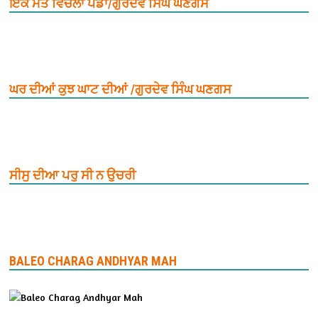
ਇਕ ਮੌਤ ਵਿਚਲਾ ਪੈਂਡਾ/ਗੁਰਦੇਵ ਸਿੰਘ ਘਣਗਸ
ਘਰ ਦੀਆਂ ਕੁਝ ਘਾਟ ਦੀਆਂ /ਗੁਰਦੇਵ ਸਿੰਘ ਘਣਗਸ
ਸੀਸੁ ਦੀਆ ਪਰੁ ਸੀ ਨ ਉਚਰੀ
BALEO CHARAG ANDHYAR MAH