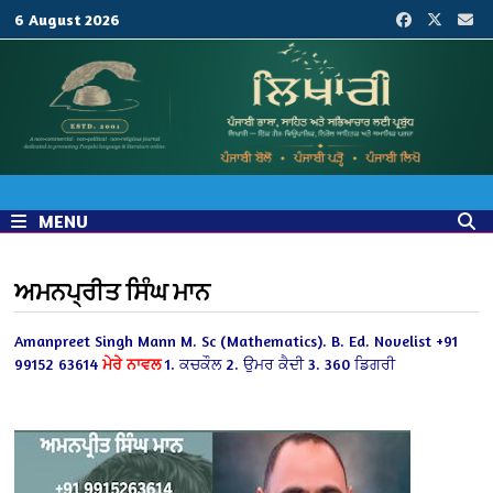
Skip
6 August 2026
to
content
MENU
ਅਮਨਪ੍ਰੀਤ ਸਿੰਘ ਮਾਨ
Amanpreet Singh Mann
M. Sc (Mathematics). B. Ed.
Novelist +91
99152 63614
ਮੇਰੇ ਨਾਵਲ
1. ਕਚਕੌਲ
2. ਉਮਰ ਕੈਦੀ
3. 360 ਡਿਗਰੀ