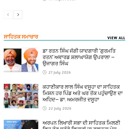
ਸਾਹਿਤਕ ਸਮਾਚਾਰ
VIEW ALL
ਡਾ ਰਤਨ ਸਿੰਘ ਜੱਗੀ ਯਾਦਗਾਰੀ ‘ਗੁਰਮਤਿ
ਰਤਨ’ ਅਵਾਰਡ ਸ਼ਲਾਘਾਯੋਗ ਉਪਰਾਲਾ —
ਉਜਾਗਰ ਸਿੰਘ
27 July 2026
ਕਹਾਣੀਕਾਰ ਲਾਲ ਸਿੰਘ ਦਸੂਹਾ ਦਾ ਸਾਹਿਤਕ
ਮਿਸ਼ਨ ਹਰ ਪਿੰਡ ਅਤੇ ਘਰ ਤੱਕ ਪਹੁੰਚਾਉਣ ਦਾ
ਅਹਿਦ— ਡਾ. ਅਮਰਜੀਤ ਦਸੂਹਾ
22 July 2026
ਅਰਪਨ ਲਿਖਾਰੀ ਸਭਾ ਦੀ ਸਾਹਿਤਕ ਮਿਲਣੀ