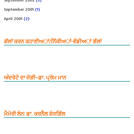
September 2001
(1)
April 2001
(2)
ਗੱਲਾਂ ਕਰਨ ਕਹਾਣੀਅਾਂ/ਨਿੱਕੀਅਾਂ-ਵੱਡੀਅਾਂ ਗੱਲਾਂ
ਅੰਦਰੇਟੇ ਦਾ ਜੋਗੀ–ਡਾ. ਪ੍ਰੇਮ ਮਾਨ
ਮੈਮੋਰੀ ਲੇਨ: ਡਾ. ਕਰਨੈਲ ਸ਼ੇਰਗਿੱਲ