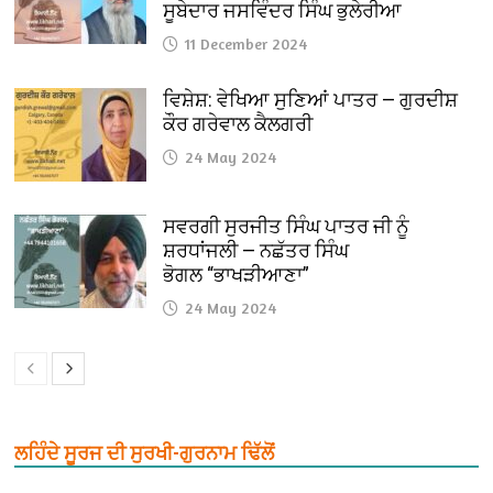
ਸੂਬੇਦਾਰ ਜਸਵਿੰਦਰ ਸਿੰਘ ਭੁਲੇਰੀਆ
11 December 2024
ਵਿਸ਼ੇਸ਼: ਵੇਖਿਆ ਸੁਣਿਆਂ ਪਾਤਰ — ਗੁਰਦੀਸ਼
ਕੌਰ ਗਰੇਵਾਲ ਕੈਲਗਰੀ
24 May 2024
ਸਵਰਗੀ ਸੁਰਜੀਤ ਸਿੰਘ ਪਾਤਰ ਜੀ ਨੂੰ
ਸ਼ਰਧਾਂਜਲੀ — ਨਛੱਤਰ ਸਿੰਘ
ਭੋਗਲ “ਭਾਖੜੀਆਣਾ”
24 May 2024
ਲਹਿੰਦੇ ਸੂਰਜ ਦੀ ਸੁਰਖੀ-ਗੁਰਨਾਮ ਢਿੱਲੋਂ