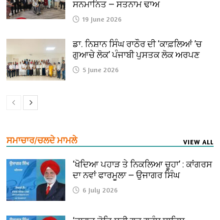
ਸਨਮਾਨਿਤ — ਸਤਨਾਮ ਢਾਅ
19 June 2026
ਡਾ. ਨਿਸ਼ਾਨ ਸਿੰਘ ਰਾਠੌਰ ਦੀ ‘ਕਾਫ਼ਲਿਆਂ ’ਚ
ਗੁਆਚੇ ਲੋਕ’ ਪੰਜਾਬੀ ਪੁਸਤਕ ਲੋਕ ਅਰਪਣ
5 June 2026
ਸਮਾਚਾਰ/ਚਲਦੇ ਮਾਮਲੇ
VIEW ALL
‘ਖੋਦਿਆ ਪਹਾੜ ਤੇ ਨਿਕਲਿਆ ਚੂਹਾ’ : ਕਾਂਗਰਸ
ਦਾ ਨਵਾਂ ਫਾਰਮੂਲਾ — ਉਜਾਗਰ ਸਿੰਘ
6 July 2026