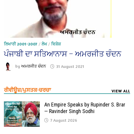
ਲਿਖਾਰੀ 2001-2007
/
ਲੇਖ
/
ਵਿਸ਼ੇਸ਼
ਪੰਜਾਬੀ ਦਾ ਸਤਿਆਨਾਸ – ਅਮਰਜੀਤ ਚੰਦਨ
by
ਅਮਰਜੀਤ ਚੰਦਨ
31 August 2021
ਰੀਵੀਊਜ਼/ਪੁਸਤਕ-ਚਰਚਾ
VIEW ALL
An Empire Speaks by Rupinder S. Brar
— Ravinder Singh Sodhi
7 August 2026