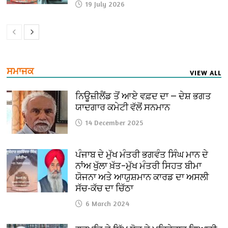
19 July 2026
ਸਮਾਜਕ
VIEW ALL
ਨਿਊਜ਼ੀਲੈਂਡ ਤੋਂ ਆਏ ਵਫ਼ਦ ਦਾ — ਦੇਸ਼ ਭਗਤ
ਯਾਦਗਾਰ ਕਮੇਟੀ ਵੱਲੋਂ ਸਨਮਾਨ
14 December 2025
ਪੰਜਾਬ ਦੇ ਮੁੱਖ ਮੰਤਰੀ ਭਗਵੰਤ ਸਿੰਘ ਮਾਨ ਦੇ
ਨਾਂਅ ਖੁੱਲਾ ਖ਼ੱਤ–ਮੁੱਖ ਮੰਤਰੀ ਸਿਹਤ ਬੀਮਾ
ਯੋਜਨਾ ਅਤੇ ਆਯੁਸ਼ਮਾਨ ਕਾਰਡ ਦਾ ਅਸਲੀ
ਸੱਚ-ਕੱਚ ਦਾ ਚਿੱਠਾ
6 March 2024