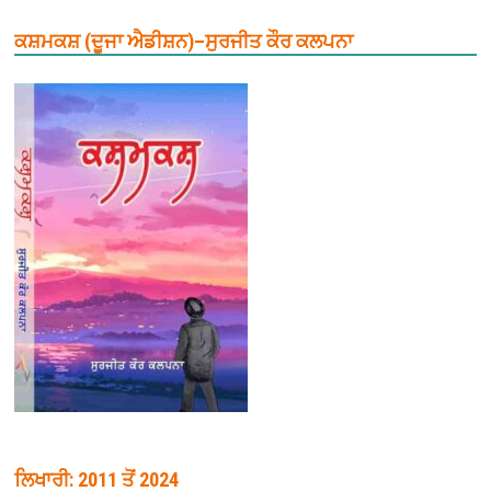
ਕਸ਼ਮਕਸ਼ (ਦੂਜਾ ਐਡੀਸ਼ਨ)–ਸੁਰਜੀਤ ਕੌਰ ਕਲਪਨਾ
ਲਿਖਾਰੀ: 2011 ਤੋਂ 2024