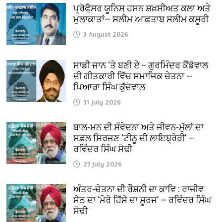
ਪ੍ਰੋਫੈ਼ਸਰ ਯੂਨਿਸ ਹਸਨ ਸ਼ਖ਼ਸੀਅਤ ਕਲਾ ਅਤੇ
ਮੁਲਾਕਾਤਾਂ— ਸਲੀਮ ਆਫ਼ਤਾਬ ਸਲੀਮ ਕਸੂਰੀ
3 August 2026
ਸਾਡੀ ਜਾਨ ‘ਤੇ ਬਣੀ ਏ – ਗੁਰਮਿੰਦਰ ਕੈਂਡੋਵਾਲ
ਦੀ ਗੀਤਕਾਰੀ ਵਿੱਚ ਸਮਾਜਿਕ ਚੇਤਨਾ —
ਪਿਆਰਾ ਸਿੰਘ ਕੁੱਦੋਵਾਲ
31 July 2026
ਬਾਲ-ਮਨ ਦੀ ਸੰਵੇਦਨਾ ਅਤੇ ਜੀਵਨ-ਮੁੱਲਾਂ ਦਾ
ਸਫ਼ਲ ਸਿਰਜਣ ‘ਟੀਨੂ ਦੀ ਲਾਇਬ੍ਰੇਰੀ’ —
ਰਵਿੰਦਰ ਸਿੰਘ ਸੋਢੀ
27 July 2026
ਅੰਤਰ-ਚੇਤਨਾ ਦੀ ਰੌਸ਼ਨੀ ਦਾ ਕਾਵਿ : ਰਾਜੀਵ
ਸੇਠ ਦਾ ‘ਮੇਰੇ ਹਿੱਸੇ ਦਾ ਸੂਰਜ’ — ਰਵਿੰਦਰ ਸਿੰਘ
ਸੋਢੀ