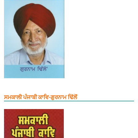
ਸਮਕਾਲੀ ਪੰਜਾਬੀ ਕਾਵਿ-ਗੁਰਨਾਮ ਢਿੱਲੋਂ