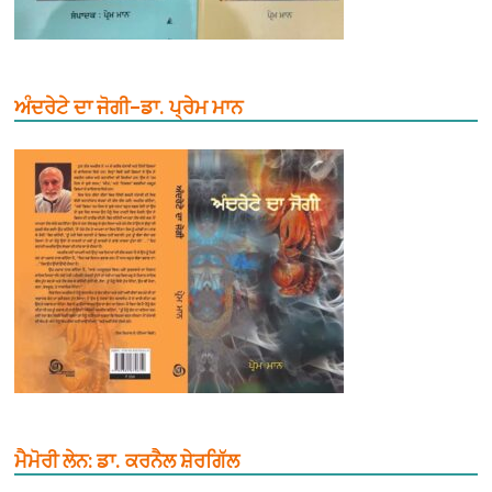
ਅੰਦਰੇਟੇ ਦਾ ਜੋਗੀ–ਡਾ. ਪ੍ਰੇਮ ਮਾਨ
ਮੈਮੋਰੀ ਲੇਨ: ਡਾ. ਕਰਨੈਲ ਸ਼ੇਰਗਿੱਲ