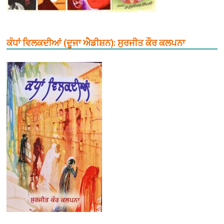
ਕੰਧਾਂ ਵਿਲਕਦੀਆਂ (ਦੂਜਾ ਐਡੀਸ਼ਨ): ਸੁਰਜੀਤ ਕੌਰ ਕਲਪਨਾ