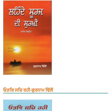
ਓੜਕਿ ਸਚਿ ਰਹੀ-ਗੁਰਨਾਮ ਢਿੱਲੋਂ