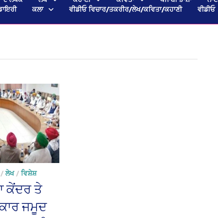
ਡਾਇਰੀ
ਕਲਾ
ਵੀਡੀਓ ਵਿਚਾਰ/ਤਕਰੀਰ/ਲੇਖ/ਕਵਿਤਾ/ਕਹਾਣੀ
ਵੀਡੀਓ
/
ਲੇਖ
/
ਵਿਸ਼ੇਸ਼
ਾ ਕੇਂਦਰ ਤੇ
ਚਕਾਰ ਜਮੂਦ