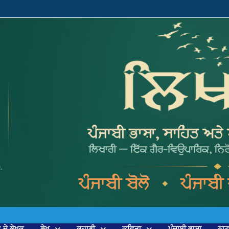
’ ਦੇ ਲੇਖਕ
ਲੇਖ
ਕਹਾਣੀ
ਕਵਿਤਾ
ਪੰਜਾਬੀ ਭਾਸ਼ਾ
ਨਾ