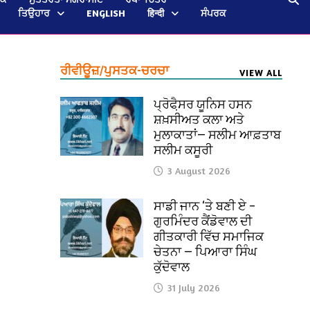
ਤਿਉਹਾਰ
ENGLISH
हिन्दी
ਸੰਪਰਕ
ਰੀਵੀਊਜ਼/ਪੁਸਤਕ-ਚਰਚਾ
VIEW ALL
ਪ੍ਰੋਫੈ਼ਸਰ ਯੂਨਿਸ ਹਸਨ
ਸ਼ਖ਼ਸੀਅਤ ਕਲਾ ਅਤੇ
ਮੁਲਾਕਾਤਾਂ— ਸਲੀਮ ਆਫ਼ਤਾਬ
ਸਲੀਮ ਕਸੂਰੀ
3 August 2026
ਸਾਡੀ ਜਾਨ ‘ਤੇ ਬਣੀ ਏ –
ਗੁਰਮਿੰਦਰ ਕੈਂਡੋਵਾਲ ਦੀ
ਗੀਤਕਾਰੀ ਵਿੱਚ ਸਮਾਜਿਕ
ਚੇਤਨਾ — ਪਿਆਰਾ ਸਿੰਘ
ਕੁੱਦੋਵਾਲ
31 July 2026