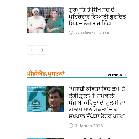
ਗੁਰਮਤਿ ਤੇ ਸਿੱਖ ਸੋਚ ਦੇ
ਪਹਿਰੇਦਾਰ ਗਿਆਨੀ ਗੁਰਦਿਤ
ਸਿੰਘ— ਉਜਾਗਰ ਸਿੰਘ
27 February 2024
ਪੀਡੀਐਫ/ਪੁਸਤਕਾਂ
VIEW ALL
“ਪੰਜਾਬੀ ਕਵਿਤਾ ਵਿੱਚ ਕੰਮ ‘ਤੇ
ਲੱਗੀ ਗ਼ੁਲਾਮੀ–ਸਮਕਾਲੀ
ਪੰਜਾਬੀ ਕਵਿਤਾ ਦੀ ਮੂਲ ਸੀਮਾ:
ਗ਼ੁਲਾਮ ਮਾਨਸਿਕਤਾ”— ਡਾ.
ਸੁਖਪਾਲ ਸੰਘੇੜਾ ਓਰਫ਼ ਪਰਖ਼ਾ
31 March 2026