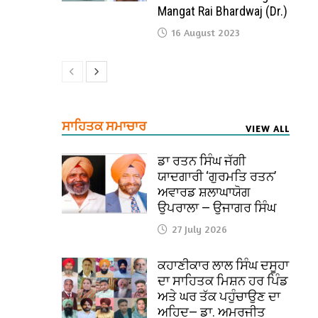
Mangat Rai Bhardwaj (Dr.)
16 August 2023
ਸਾਹਿਤਕ ਸਮਾਚਾਰ
VIEW ALL
ਡਾ ਰਤਨ ਸਿੰਘ ਜੱਗੀ
ਯਾਦਗਾਰੀ ‘ਗੁਰਮਤਿ ਰਤਨ’
ਅਵਾਰਡ ਸ਼ਲਾਘਾਯੋਗ
ਉਪਰਾਲਾ — ਉਜਾਗਰ ਸਿੰਘ
27 July 2026
ਕਹਾਣੀਕਾਰ ਲਾਲ ਸਿੰਘ ਦਸੂਹਾ
ਦਾ ਸਾਹਿਤਕ ਮਿਸ਼ਨ ਹਰ ਪਿੰਡ
ਅਤੇ ਘਰ ਤੱਕ ਪਹੁੰਚਾਉਣ ਦਾ
ਅਹਿਦ— ਡਾ. ਅਮਰਜੀਤ