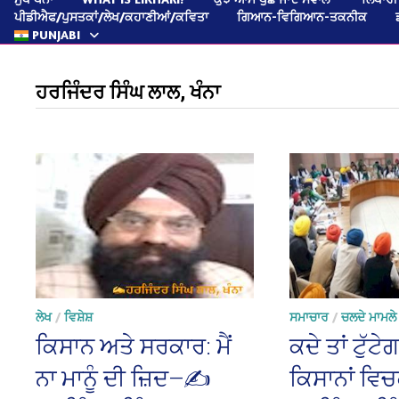
ਪੀਡੀਐਫ/ਪੁਸਤਕਾਂ/ਲੇਖ/ਕਹਾਣੀਆਂ/ਕਵਿਤਾ
ਗਿਆਨ-ਵਿਗਿਆਨ-ਤਕਨੀਕ
PUNJABI
ਹਰਜਿੰਦਰ ਸਿੰਘ ਲਾਲ, ਖੰਨਾ
ਲੇਖ
/
ਵਿਸ਼ੇਸ਼
ਸਮਾਚਾਰ
/
ਚਲਦੇ ਮਾਮਲੇ
ਕਿਸਾਨ ਅਤੇ ਸਰਕਾਰ: ਮੈਂ
ਕਦੇ ਤਾਂ ਟੁੱਟੇਗ
ਨਾ ਮਾਨੂੰ ਦੀ ਜ਼ਿਦ—✍️
ਕਿਸਾਨਾਂ ਵਿ