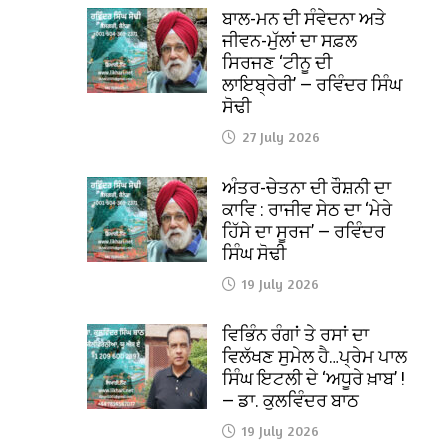
ਬਾਲ-ਮਨ ਦੀ ਸੰਵੇਦਨਾ ਅਤੇ
ਜੀਵਨ-ਮੁੱਲਾਂ ਦਾ ਸਫ਼ਲ
ਸਿਰਜਣ ‘ਟੀਨੂ ਦੀ
ਲਾਇਬ੍ਰੇਰੀ’ — ਰਵਿੰਦਰ ਸਿੰਘ
ਸੋਢੀ
27 July 2026
ਅੰਤਰ-ਚੇਤਨਾ ਦੀ ਰੌਸ਼ਨੀ ਦਾ
ਕਾਵਿ : ਰਾਜੀਵ ਸੇਠ ਦਾ ‘ਮੇਰੇ
ਹਿੱਸੇ ਦਾ ਸੂਰਜ’ — ਰਵਿੰਦਰ
ਸਿੰਘ ਸੋਢੀ
19 July 2026
ਵਿਭਿੰਨ ਰੰਗਾਂ ਤੇ ਰਸਾਂ ਦਾ
ਵਿਲੱਖਣ ਸੁਮੇਲ ਹੈ…ਪ੍ਰੇਮ ਪਾਲ
ਸਿੰਘ ਇਟਲੀ ਦੇ ‘ਅਧੂਰੇ ਖ਼ਾਬ’ !
— ਡਾ. ਕੁਲਵਿੰਦਰ ਬਾਠ
19 July 2026