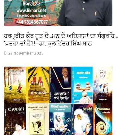
ਹਰਪ੍ਰੀਤ ਕੌਰ ਧੂਤ ਦੇ…ਮਨ ਦੇ ਅਹਿਸਾਸਾਂ ਦਾ ਸੰਗ੍ਰਹਿ…
‘ਖ਼ਤਰਾ ਤਾਂ ਹੈ’!!—ਡਾ. ਕੁਲਵਿੰਦਰ ਸਿੰਘ ਬਾਠ
27 November 2025