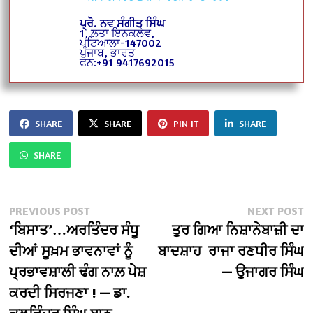
ਪ੍ਰੋ. ਨਵ ਸੰਗੀਤ ਸਿੰਘ
1, ਲਤਾ ਇਨਕਲੇਵ,
ਪਟਿਆਲਾ-147002
ਪੰਜਾਬ, ਭਾਰਤ
ਫੋਨ:+91 9417692015
SHARE
SHARE
PIN IT
SHARE
SHARE
Post
Previous
N
PREVIOUS POST
NEXT POST
post:
po
‘ਬਿਸਾਤ’…ਅਰਤਿੰਦਰ ਸੰਧੂ
ਤੁਰ ਗਿਆ ਨਿਸ਼ਾਨੇਬਾਜ਼ੀ ਦਾ
navigation
ਦੀਆਂ ਸੂਖ਼ਮ ਭਾਵਨਾਵਾਂ ਨੂੰ
ਬਾਦਸ਼ਾਹ ਰਾਜਾ ਰਣਧੀਰ ਸਿੰਘ
ਪ੍ਰਭਾਵਸ਼ਾਲੀ ਢੰਗ ਨਾਲ਼ ਪੇਸ਼
— ਉਜਾਗਰ ਸਿੰਘ
ਕਰਦੀ ਸਿਰਜਣਾ ! — ਡਾ.