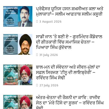
ਪ੍ਰੋਫੈ਼ਸਰ ਯੂਨਿਸ ਹਸਨ ਸ਼ਖ਼ਸੀਅਤ ਕਲਾ ਅਤੇ
ਮੁਲਾਕਾਤਾਂ— ਸਲੀਮ ਆਫ਼ਤਾਬ ਸਲੀਮ ਕਸੂਰੀ
3 August 2026
ਸਾਡੀ ਜਾਨ ‘ਤੇ ਬਣੀ ਏ – ਗੁਰਮਿੰਦਰ ਕੈਂਡੋਵਾਲ
ਦੀ ਗੀਤਕਾਰੀ ਵਿੱਚ ਸਮਾਜਿਕ ਚੇਤਨਾ —
ਪਿਆਰਾ ਸਿੰਘ ਕੁੱਦੋਵਾਲ
31 July 2026
ਬਾਲ-ਮਨ ਦੀ ਸੰਵੇਦਨਾ ਅਤੇ ਜੀਵਨ-ਮੁੱਲਾਂ ਦਾ
ਸਫ਼ਲ ਸਿਰਜਣ ‘ਟੀਨੂ ਦੀ ਲਾਇਬ੍ਰੇਰੀ’ —
ਰਵਿੰਦਰ ਸਿੰਘ ਸੋਢੀ
27 July 2026
ਅੰਤਰ-ਚੇਤਨਾ ਦੀ ਰੌਸ਼ਨੀ ਦਾ ਕਾਵਿ : ਰਾਜੀਵ
ਸੇਠ ਦਾ ‘ਮੇਰੇ ਹਿੱਸੇ ਦਾ ਸੂਰਜ’ — ਰਵਿੰਦਰ ਸਿੰਘ
ਸੋਢੀ