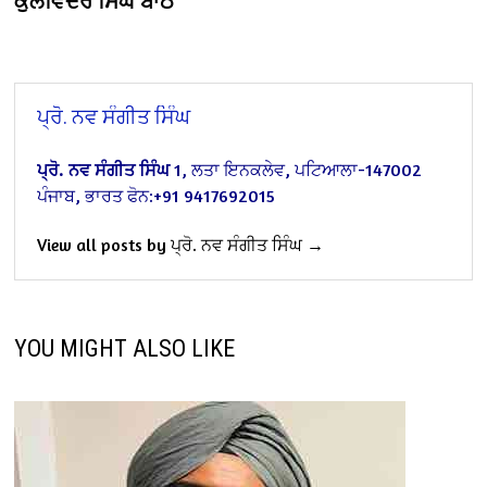
ਕੁਲਵਿੰਦਰ ਸਿੰਘ ਬਾਠ
ਪ੍ਰੋ. ਨਵ ਸੰਗੀਤ ਸਿੰਘ
ਪ੍ਰੋ. ਨਵ ਸੰਗੀਤ ਸਿੰਘ
1, ਲਤਾ ਇਨਕਲੇਵ, ਪਟਿਆਲਾ-147002
ਪੰਜਾਬ, ਭਾਰਤ
ਫੋਨ:+91 9417692015
View all posts by ਪ੍ਰੋ. ਨਵ ਸੰਗੀਤ ਸਿੰਘ →
YOU MIGHT ALSO LIKE