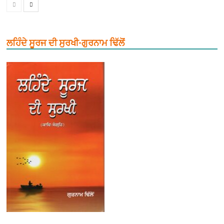
ਲਹਿੰਦੇ ਸੂਰਜ ਦੀ ਸੁਰਖੀ-ਗੁਰਨਾਮ ਢਿੱਲੋਂ