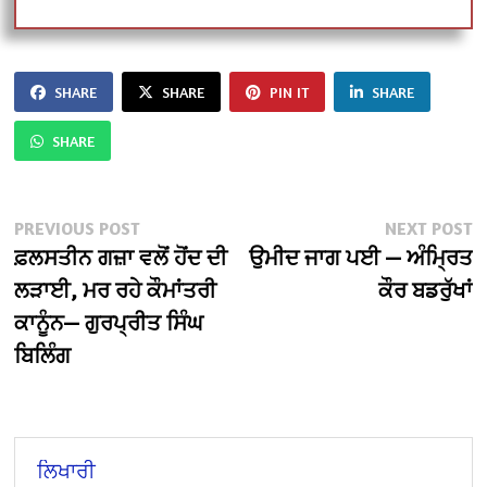
SHARE
SHARE
PIN IT
SHARE
SHARE
Post
Previous
N
PREVIOUS POST
NEXT POST
post:
po
ਫ਼ਲਸਤੀਨ ਗਜ਼ਾ ਵਲੋਂ ਹੋਂਦ ਦੀ
ਉਮੀਦ ਜਾਗ ਪਈ — ਅੰਮ੍ਰਿਤ
navigation
ਲੜਾਈ, ਮਰ ਰਹੇ ਕੌਮਾਂਤਰੀ
ਕੌਰ ਬਡਰੁੱਖਾਂ
ਕਾਨੂੰਨ— ਗੁਰਪ੍ਰੀਤ ਸਿੰਘ
ਬਿਲਿੰਗ
ਲਿਖਾਰੀ