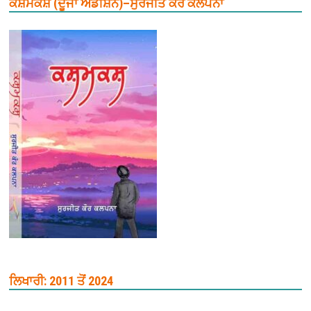
ਕਸ਼ਮਕਸ਼ (ਦੂਜਾ ਐਡੀਸ਼ਨ)–ਸੁਰਜੀਤ ਕੌਰ ਕਲਪਨਾ
ਲਿਖਾਰੀ: 2011 ਤੋਂ 2024