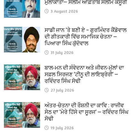
ਮੁਲਾਕਾਤਾਂ— ਸਲੀਮ ਆਫ਼ਤਾਬ ਸਲੀਮ ਕਸੂਰੀ
3 August 2026
ਸਾਡੀ ਜਾਨ ‘ਤੇ ਬਣੀ ਏ – ਗੁਰਮਿੰਦਰ ਕੈਂਡੋਵਾਲ
ਦੀ ਗੀਤਕਾਰੀ ਵਿੱਚ ਸਮਾਜਿਕ ਚੇਤਨਾ —
ਪਿਆਰਾ ਸਿੰਘ ਕੁੱਦੋਵਾਲ
31 July 2026
ਬਾਲ-ਮਨ ਦੀ ਸੰਵੇਦਨਾ ਅਤੇ ਜੀਵਨ-ਮੁੱਲਾਂ ਦਾ
ਸਫ਼ਲ ਸਿਰਜਣ ‘ਟੀਨੂ ਦੀ ਲਾਇਬ੍ਰੇਰੀ’ —
ਰਵਿੰਦਰ ਸਿੰਘ ਸੋਢੀ
27 July 2026
ਅੰਤਰ-ਚੇਤਨਾ ਦੀ ਰੌਸ਼ਨੀ ਦਾ ਕਾਵਿ : ਰਾਜੀਵ
ਸੇਠ ਦਾ ‘ਮੇਰੇ ਹਿੱਸੇ ਦਾ ਸੂਰਜ’ — ਰਵਿੰਦਰ ਸਿੰਘ
ਸੋਢੀ
19 July 2026