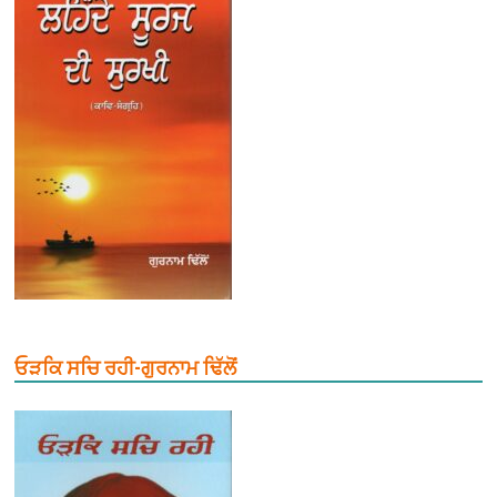
ਓੜਕਿ ਸਚਿ ਰਹੀ-ਗੁਰਨਾਮ ਢਿੱਲੋਂ