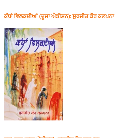
ਕੰਧਾਂ ਵਿਲਕਦੀਆਂ (ਦੂਜਾ ਐਡੀਸ਼ਨ): ਸੁਰਜੀਤ ਕੌਰ ਕਲਪਨਾ