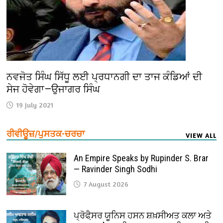
ਨਵਜੋਤ ਸਿੰਘ ਸਿੱਧੂ ਲਈ ਪ੍ਰਧਾਨਗੀ ਦਾ ਤਾਜ ਕੰਡਿਆਂ ਦੀ
ਸੇਜ ਹੋਵੇਗਾ—ਉਜਾਗਰ ਸਿੰਘ
19 July 2021
ਰੀਵੀਊਜ਼/ਪੁਸਤਕ-ਚਰਚਾ
VIEW ALL
An Empire Speaks by Rupinder S. Brar
— Ravinder Singh Sodhi
7 August 2026
ਪ੍ਰੋਫੈ਼ਸਰ ਯੂਨਿਸ ਹਸਨ ਸ਼ਖ਼ਸੀਅਤ ਕਲਾ ਅਤੇ