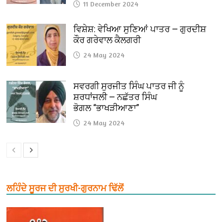
11 December 2024
ਵਿਸ਼ੇਸ਼: ਵੇਖਿਆ ਸੁਣਿਆਂ ਪਾਤਰ — ਗੁਰਦੀਸ਼
ਕੌਰ ਗਰੇਵਾਲ ਕੈਲਗਰੀ
24 May 2024
ਸਵਰਗੀ ਸੁਰਜੀਤ ਸਿੰਘ ਪਾਤਰ ਜੀ ਨੂੰ
ਸ਼ਰਧਾਂਜਲੀ — ਨਛੱਤਰ ਸਿੰਘ
ਭੋਗਲ “ਭਾਖੜੀਆਣਾ”
24 May 2024
ਲਹਿੰਦੇ ਸੂਰਜ ਦੀ ਸੁਰਖੀ-ਗੁਰਨਾਮ ਢਿੱਲੋਂ