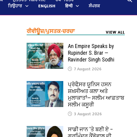
ਤਿਉਹਾਰ
ENGLISH
हिन्दी
ਸੰਪਰਕ
ਰੀਵੀਊਜ਼/ਪੁਸਤਕ-ਚਰਚਾ
VIEW ALL
An Empire Speaks by
Rupinder S. Brar —
Ravinder Singh Sodhi
7 August 2026
ਪ੍ਰੋਫੈ਼ਸਰ ਯੂਨਿਸ ਹਸਨ
ਸ਼ਖ਼ਸੀਅਤ ਕਲਾ ਅਤੇ
ਮੁਲਾਕਾਤਾਂ— ਸਲੀਮ ਆਫ਼ਤਾਬ
ਸਲੀਮ ਕਸੂਰੀ
3 August 2026
ਸਾਡੀ ਜਾਨ ‘ਤੇ ਬਣੀ ਏ –
ਗੁਰਮਿੰਦਰ ਕੈਂਡੋਵਾਲ ਦੀ