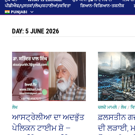
ਪੀਡੀਐਫ/ਪੁਸਤਕਾਂ/ਲੇਖ/ਕਹਾਣੀਆਂ/ਕਵਿਤਾ
ਗਿਆਨ-ਵਿਗਿਆਨ-ਤਕਨੀਕ
PUNJABI
DAY:
5 JUNE 2026
ਲੇਖ
ਚਲਦੇ ਮਾਮਲੇ
/
ਲੇਖ
/
ਵਿ
ਆਸਟ੍ਰੇਲੀਆ ਦਾ ਅਦਭੁੱਤ
ਫ਼ਲਸਤੀਨ ਗਜ਼ਾ
ਪੇਲਿਕਨ ਟਾਈਮ ਸ਼ੋ —
ਦੀ ਲੜਾਈ, ਮ