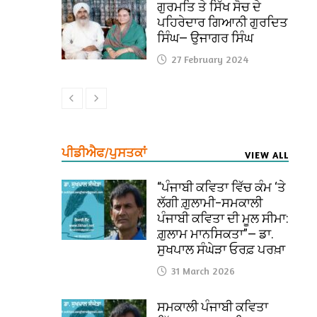
ਗੁਰਮਤਿ ਤੇ ਸਿੱਖ ਸੋਚ ਦੇ
ਪਹਿਰੇਦਾਰ ਗਿਆਨੀ ਗੁਰਦਿਤ
ਸਿੰਘ— ਉਜਾਗਰ ਸਿੰਘ
27 February 2024
ਪੀਡੀਐਫ/ਪੁਸਤਕਾਂ
VIEW ALL
“ਪੰਜਾਬੀ ਕਵਿਤਾ ਵਿੱਚ ਕੰਮ ‘ਤੇ
ਲੱਗੀ ਗ਼ੁਲਾਮੀ–ਸਮਕਾਲੀ
ਪੰਜਾਬੀ ਕਵਿਤਾ ਦੀ ਮੂਲ ਸੀਮਾ:
ਗ਼ੁਲਾਮ ਮਾਨਸਿਕਤਾ”— ਡਾ.
ਸੁਖਪਾਲ ਸੰਘੇੜਾ ਓਰਫ਼ ਪਰਖ਼ਾ
31 March 2026
ਸਮਕਾਲੀ ਪੰਜਾਬੀ ਕਵਿਤਾ