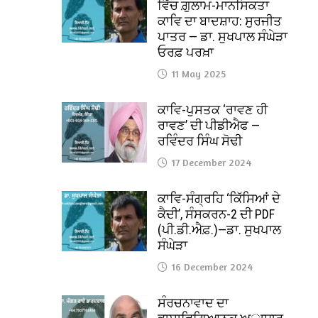
ਵਿੱਚ ਗ਼ੁਲਾਮ-ਮਾਨਸਿਕਤਾ
ਕਾਵਿ ਦਾ ਬਾਦਸ਼ਾਹ: ਸੁਰਜੀਤ
ਪਾਤਰ — ਡਾ. ਸੁਖਪਾਲ ਸੰਘੇੜਾ
ਓਰਫ਼ ਪਰਖ਼ਾ
11 May 2025
ਕਾਵਿ-ਪੁਸਤਕ ‘ਰਾਵਣ ਹੀ
ਰਾਵਣ’ ਦੀ ਪੀਡੀਐਫ —
ਰਵਿੰਦਰ ਸਿੰਘ ਸੋਢੀ
17 December 2024
ਕਾਵਿ-ਸੰਗ੍ਰਹਿ ‘ਕਿੱਸਿਆਂ ਦੇ
ਕੈਦੀ’, ਸੰਸਕਰਨ-2 ਦੀ PDF
(ਪੀ.ਡੀ.ਐਫ਼.)—ਡਾ. ਸੁਖਪਾਲ
ਸੰਘੇੜਾ
16 December 2024
ਸੰਰਚਨਾਵਾਦ ਦਾ