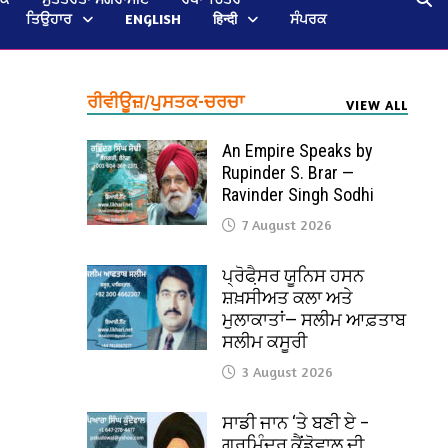
ਤਿਉਹਾਰ
ENGLISH
हिन्दी
ਸੰਪਰਕ
ਰੀਵੀਊਜ਼/ਪੁਸਤਕ-ਚਰਚਾ
VIEW ALL
An Empire Speaks by
Rupinder S. Brar —
Ravinder Singh Sodhi
7 August 2026
ਪ੍ਰੋਫੈ਼ਸਰ ਯੂਨਿਸ ਹਸਨ
ਸ਼ਖ਼ਸੀਅਤ ਕਲਾ ਅਤੇ
ਮੁਲਾਕਾਤਾਂ— ਸਲੀਮ ਆਫ਼ਤਾਬ
ਸਲੀਮ ਕਸੂਰੀ
3 August 2026
ਸਾਡੀ ਜਾਨ ‘ਤੇ ਬਣੀ ਏ –
ਗੁਰਮਿੰਦਰ ਕੈਂਡੋਵਾਲ ਦੀ