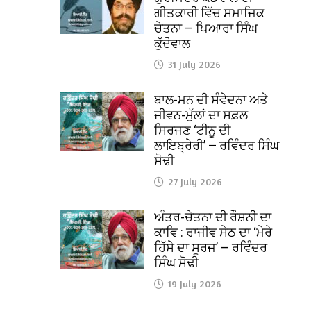
ਗੀਤਕਾਰੀ ਵਿੱਚ ਸਮਾਜਿਕ
ਚੇਤਨਾ — ਪਿਆਰਾ ਸਿੰਘ
ਕੁੱਦੋਵਾਲ
31 July 2026
ਬਾਲ-ਮਨ ਦੀ ਸੰਵੇਦਨਾ ਅਤੇ
ਜੀਵਨ-ਮੁੱਲਾਂ ਦਾ ਸਫ਼ਲ
ਸਿਰਜਣ ‘ਟੀਨੂ ਦੀ
ਲਾਇਬ੍ਰੇਰੀ’ — ਰਵਿੰਦਰ ਸਿੰਘ
ਸੋਢੀ
27 July 2026
ਅੰਤਰ-ਚੇਤਨਾ ਦੀ ਰੌਸ਼ਨੀ ਦਾ
ਕਾਵਿ : ਰਾਜੀਵ ਸੇਠ ਦਾ ‘ਮੇਰੇ
ਹਿੱਸੇ ਦਾ ਸੂਰਜ’ — ਰਵਿੰਦਰ
ਸਿੰਘ ਸੋਢੀ
19 July 2026