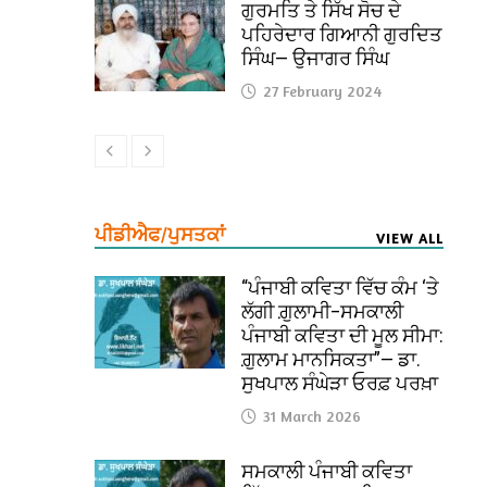
ਗੁਰਮਤਿ ਤੇ ਸਿੱਖ ਸੋਚ ਦੇ
ਪਹਿਰੇਦਾਰ ਗਿਆਨੀ ਗੁਰਦਿਤ
ਸਿੰਘ— ਉਜਾਗਰ ਸਿੰਘ
27 February 2024
ਪੀਡੀਐਫ/ਪੁਸਤਕਾਂ
VIEW ALL
“ਪੰਜਾਬੀ ਕਵਿਤਾ ਵਿੱਚ ਕੰਮ ‘ਤੇ
ਲੱਗੀ ਗ਼ੁਲਾਮੀ–ਸਮਕਾਲੀ
ਪੰਜਾਬੀ ਕਵਿਤਾ ਦੀ ਮੂਲ ਸੀਮਾ:
ਗ਼ੁਲਾਮ ਮਾਨਸਿਕਤਾ”— ਡਾ.
ਸੁਖਪਾਲ ਸੰਘੇੜਾ ਓਰਫ਼ ਪਰਖ਼ਾ
31 March 2026
ਸਮਕਾਲੀ ਪੰਜਾਬੀ ਕਵਿਤਾ