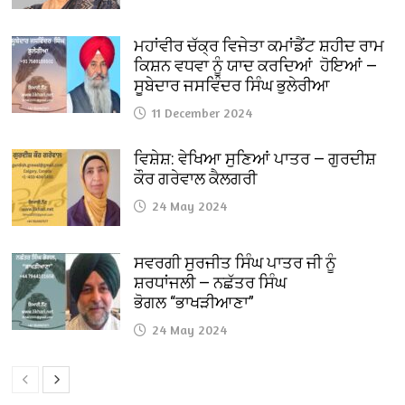
ਮਹਾਂਵੀਰ ਚੱਕ੍ਰ ਵਿਜੇਤਾ ਕਮਾਂਡੈਂਟ ਸ਼ਹੀਦ ਰਾਮ
ਕਿਸ਼ਨ ਵਧਵਾ ਨੂੰ ਯਾਦ ਕਰਦਿਆਂ ਹੋਇਆਂ —
ਸੂਬੇਦਾਰ ਜਸਵਿੰਦਰ ਸਿੰਘ ਭੁਲੇਰੀਆ
11 December 2024
ਵਿਸ਼ੇਸ਼: ਵੇਖਿਆ ਸੁਣਿਆਂ ਪਾਤਰ — ਗੁਰਦੀਸ਼
ਕੌਰ ਗਰੇਵਾਲ ਕੈਲਗਰੀ
24 May 2024
ਸਵਰਗੀ ਸੁਰਜੀਤ ਸਿੰਘ ਪਾਤਰ ਜੀ ਨੂੰ
ਸ਼ਰਧਾਂਜਲੀ — ਨਛੱਤਰ ਸਿੰਘ
ਭੋਗਲ “ਭਾਖੜੀਆਣਾ”
24 May 2024