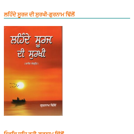
ਲਹਿੰਦੇ ਸੂਰਜ ਦੀ ਸੁਰਖੀ-ਗੁਰਨਾਮ ਢਿੱਲੋਂ