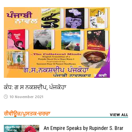
ਕੰਧ: ਗ ਸ ਨਕਸ਼ਦੀਪ, ਪੰਜਕੋਹਾ
10 November 2021
ਰੀਵੀਊਜ਼/ਪੁਸਤਕ-ਚਰਚਾ
VIEW ALL
An Empire Speaks by Rupinder S. Brar