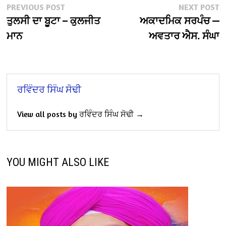
Post
Previous
N
PREVIOUS POST
NEXT POST
post:
po
ਤੁਲਸੀ ਦਾ ਬੂਟਾ – ਕੁਲਜੀਤ
ਅਕਾਦਮਿਕ ਸਰਪੰਚ —
navigation
ਮਾਨ
ਅਵਤਾਰ ਐਸ. ਸੰਘਾ
ਰਵਿੰਦਰ ਸਿੰਘ ਸੋਢੀ
View all posts by ਰਵਿੰਦਰ ਸਿੰਘ ਸੋਢੀ →
YOU MIGHT ALSO LIKE