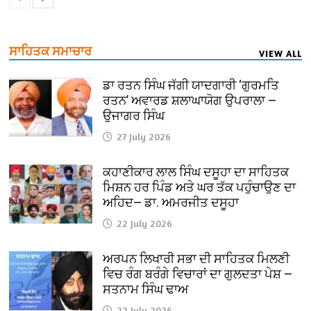
ਸਾਹਿਤਕ ਸਮਾਚਾਰ
VIEW ALL
ਡਾ ਰਤਨ ਸਿੰਘ ਜੱਗੀ ਯਾਦਗਾਰੀ ‘ਗੁਰਮਤਿ
ਰਤਨ’ ਅਵਾਰਡ ਸ਼ਲਾਘਾਯੋਗ ਉਪਰਾਲਾ —
ਉਜਾਗਰ ਸਿੰਘ
27 July 2026
ਕਹਾਣੀਕਾਰ ਲਾਲ ਸਿੰਘ ਦਸੂਹਾ ਦਾ ਸਾਹਿਤਕ
ਮਿਸ਼ਨ ਹਰ ਪਿੰਡ ਅਤੇ ਘਰ ਤੱਕ ਪਹੁੰਚਾਉਣ ਦਾ
ਅਹਿਦ— ਡਾ. ਅਮਰਜੀਤ ਦਸੂਹਾ
22 July 2026
ਅਰਪਨ ਲਿਖਾਰੀ ਸਭਾ ਦੀ ਸਾਹਿਤਕ ਮਿਲਣੀ
ਵਿਚ ਰੰਗ ਬਰੰਗੇ ਵਿਚਾਰਾਂ ਦਾ ਗੁਲਦਤਾ ਪੇਸ਼ —
ਸਤਨਾਮ ਸਿੰਘ ਢਾਅ
22 July 2026