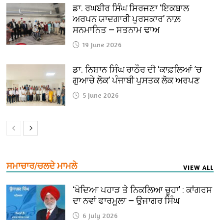
ਡਾ. ਰਘਬੀਰ ਸਿੰਘ ਸਿਰਜਣਾ ‘ਇਕਬਾਲ
ਅਰਪਨ ਯਾਦਗਾਰੀ ਪੁਰਸਕਾਰ’ ਨਾਲ਼
ਸਨਮਾਨਿਤ — ਸਤਨਾਮ ਢਾਅ
19 June 2026
ਡਾ. ਨਿਸ਼ਾਨ ਸਿੰਘ ਰਾਠੌਰ ਦੀ ‘ਕਾਫ਼ਲਿਆਂ ’ਚ
ਗੁਆਚੇ ਲੋਕ’ ਪੰਜਾਬੀ ਪੁਸਤਕ ਲੋਕ ਅਰਪਣ
5 June 2026
ਸਮਾਚਾਰ/ਚਲਦੇ ਮਾਮਲੇ
VIEW ALL
‘ਖੋਦਿਆ ਪਹਾੜ ਤੇ ਨਿਕਲਿਆ ਚੂਹਾ’ : ਕਾਂਗਰਸ
ਦਾ ਨਵਾਂ ਫਾਰਮੂਲਾ — ਉਜਾਗਰ ਸਿੰਘ
6 July 2026