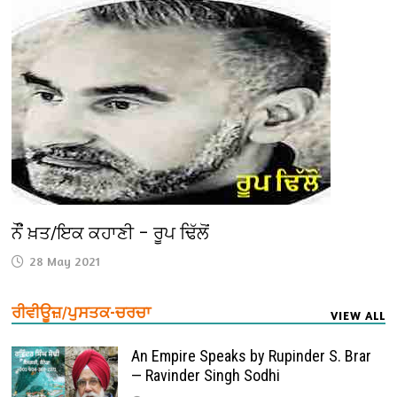
ਨੌੰਂ ਖ਼ਤ/ਇਕ ਕਹਾਣੀ – ਰੂਪ ਢਿੱਲੋਂ
28 May 2021
ਰੀਵੀਊਜ਼/ਪੁਸਤਕ-ਚਰਚਾ
VIEW ALL
An Empire Speaks by Rupinder S. Brar
— Ravinder Singh Sodhi