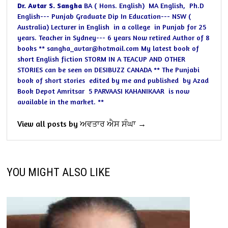
Dr. Avtar S. Sangha
BA ( Hons. English)
MA English,
Ph.D
English--- Punjab
Graduate Dip In Education--- NSW (
Australia)
Lecturer in English
in a college
in Punjab for 25
years.
Teacher in Sydney--- 6 years
Now retired
Author of 8
books
** sangha_avtar@hotmail.com
My latest book of
short English fiction STORM IN A TEACUP AND OTHER
STORIES can be seen on
DESIBUZZ CANADA
**
The Punjabi
book of short stories
edited by me and published
by Azad
Book Depot Amritsar
5 PARVAASI KAHANIKAAR
is now
available in the market.
**
View all posts by ਅਵਤਾਰ ਐਸ ਸੰਘਾ →
YOU MIGHT ALSO LIKE