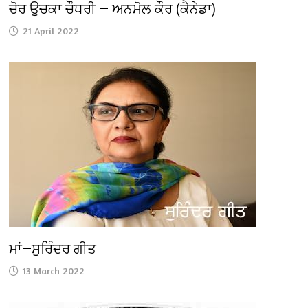
ਚੋਰ ਉਚਕਾ ਚੌਧਰੀ — ਅਨਮੋਲ ਕੌਰ (ਕੈਨੇਡਾ)
21 April 2022
ਮਾਂ—ਸੁਰਿੰਦਰ ਗੀਤ
13 March 2022