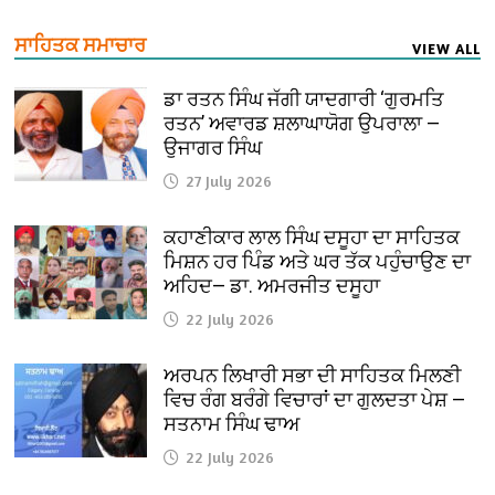
ਸਾਹਿਤਕ ਸਮਾਚਾਰ
VIEW ALL
ਡਾ ਰਤਨ ਸਿੰਘ ਜੱਗੀ ਯਾਦਗਾਰੀ ‘ਗੁਰਮਤਿ
ਰਤਨ’ ਅਵਾਰਡ ਸ਼ਲਾਘਾਯੋਗ ਉਪਰਾਲਾ —
ਉਜਾਗਰ ਸਿੰਘ
27 July 2026
ਕਹਾਣੀਕਾਰ ਲਾਲ ਸਿੰਘ ਦਸੂਹਾ ਦਾ ਸਾਹਿਤਕ
ਮਿਸ਼ਨ ਹਰ ਪਿੰਡ ਅਤੇ ਘਰ ਤੱਕ ਪਹੁੰਚਾਉਣ ਦਾ
ਅਹਿਦ— ਡਾ. ਅਮਰਜੀਤ ਦਸੂਹਾ
22 July 2026
ਅਰਪਨ ਲਿਖਾਰੀ ਸਭਾ ਦੀ ਸਾਹਿਤਕ ਮਿਲਣੀ
ਵਿਚ ਰੰਗ ਬਰੰਗੇ ਵਿਚਾਰਾਂ ਦਾ ਗੁਲਦਤਾ ਪੇਸ਼ —
ਸਤਨਾਮ ਸਿੰਘ ਢਾਅ
22 July 2026