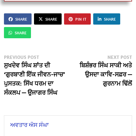
SHARE
SHARE
PIN IT
SHARE
SHARE
Post
Previous
N
PREVIOUS POST
NEXT POST
post:
po
ਸੁਖਦੇਵ ਸਿੰਘ ਸ਼ਾਂਤ ਦੀ
ਬਿਸ਼ੰਭਰ ਸਿੰਘ ਸਾਕੀ ਅਤੇ
navigation
‘ਗੁਰਬਾਣੀ ਇੱਕ ਜੀਵਨ-ਜਾਚ’
ਉਸਦਾ ਕਾਵਿ-ਸਫ਼ਰ —
ਪੁਸਤਕ: ਸਿੱਖ ਧਰਮ ਦਾ
ਗੁਰਨਾਮ ਢਿੱਲੋਂ
ਸੰਕਲਪ — ਉਜਾਗਰ ਸਿੰਘ
ਅਵਤਾਰ ਐਸ ਸੰਘਾ