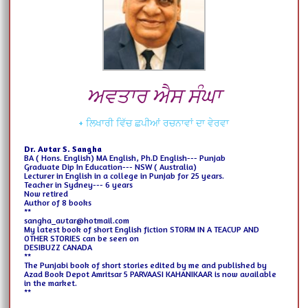
ਅਵਤਾਰ ਐਸ ਸੰਘਾ
+ ਲਿਖਾਰੀ ਵਿੱਚ ਛਪੀਆਂ ਰਚਨਾਵਾਂ ਦਾ ਵੇਰਵਾ
Dr. Avtar S. Sangha
BA ( Hons. English)
MA English,
Ph.D English--- Punjab
Graduate Dip In Education--- NSW ( Australia)
Lecturer in English
in a college
in Punjab for 25 years.
Teacher in Sydney--- 6 years
Now retired
Author of 8 books
**
sangha_avtar@hotmail.com
My latest book of short English fiction STORM IN A TEACUP AND
OTHER STORIES can be seen on
DESIBUZZ CANADA
**
The Punjabi book of short stories
edited by me and published
by
Azad Book Depot Amritsar
5 PARVAASI KAHANIKAAR
is now available
in the market.
**