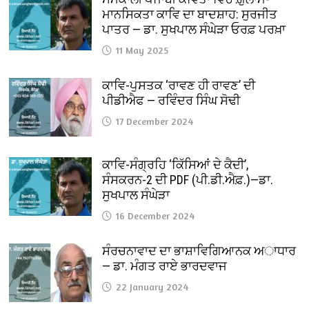
ਮਾਨਸਿਕਤਾ ਕਾਵਿ ਦਾ ਬਾਦਸ਼ਾਹ: ਸੁਰਜੀਤ
ਪਾਤਰ — ਡਾ. ਸੁਖਪਾਲ ਸੰਘੇੜਾ ਓਰਫ਼ ਪਰਖ਼ਾ
11 May 2025
ਕਾਵਿ-ਪੁਸਤਕ ‘ਰਾਵਣ ਹੀ ਰਾਵਣ’ ਦੀ
ਪੀਡੀਐਫ — ਰਵਿੰਦਰ ਸਿੰਘ ਸੋਢੀ
17 December 2024
ਕਾਵਿ-ਸੰਗ੍ਰਹਿ ‘ਕਿੱਸਿਆਂ ਦੇ ਕੈਦੀ’,
ਸੰਸਕਰਨ-2 ਦੀ PDF (ਪੀ.ਡੀ.ਐਫ਼.)—ਡਾ.
ਸੁਖਪਾਲ ਸੰਘੇੜਾ
16 December 2024
ਸੰਰਚਨਾਵਾਦ ਦਾ ਭਾਸ਼ਾਵਿਗਿਆਨਕ ਅਾਧਾਰ
— ਡਾ. ਮੰਗਤ ਰਾਏ ਭਾਰਦਵਾਜ
22 January 2024