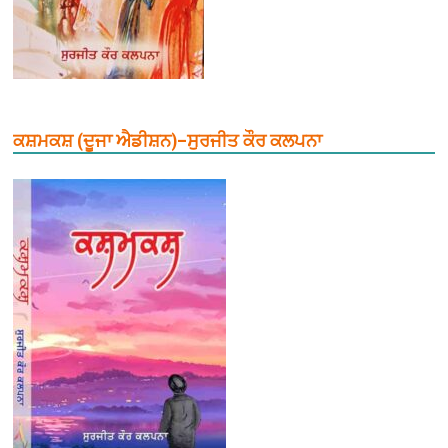
ਕਸ਼ਮਕਸ਼ (ਦੂਜਾ ਐਡੀਸ਼ਨ)–ਸੁਰਜੀਤ ਕੌਰ ਕਲਪਨਾ