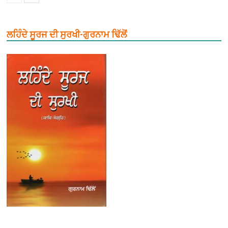
ਲਹਿੰਦੇ ਸੂਰਜ ਦੀ ਸੁਰਖੀ-ਗੁਰਨਾਮ ਢਿੱਲੋਂ