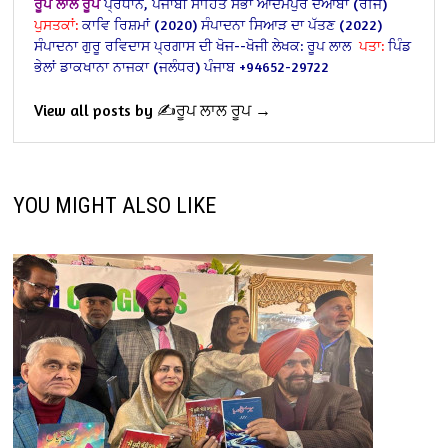
ਰੂਪ ਲਾਲ ਰੂਪ
ਪ੍ਰਧਾਨ,
ਪੰਜਾਬੀ ਸਾਹਿੱਤ ਸਭਾ ਆਦਮਪੁਰ ਦੋਆਬਾ (ਰਜਿ)
ਪੁਸਤਕਾਂ:
ਕਾਵਿ ਰਿਸ਼ਮਾਂ (2020) ਸੰਪਾਦਨਾ
ਸਿਆੜ ਦਾ ਪੱਤਣ (2022)
ਸੰਪਾਦਨਾ ਗੁਰੂ ਰਵਿਦਾਸ ਪ੍ਰਗਾਸ ਦੀ ਖੋਜ--ਖੋਜੀ ਲੇਖਕ: ਰੂਪ ਲਾਲ
ਪਤਾ:
ਪਿੰਡ
ਭੇਲਾਂ ਡਾਕਖਾਨਾ ਨਾਜਕਾ
(ਜਲੰਧਰ) ਪੰਜਾਬ
+94652-29722
View all posts by ✍️ਰੂਪ ਲਾਲ ਰੂਪ →
YOU MIGHT ALSO LIKE