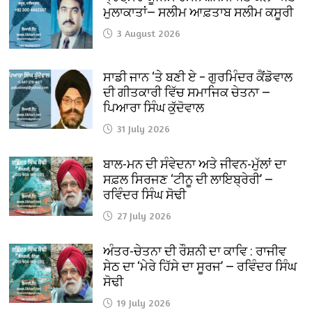
ਮੁਲਾਕਾਤਾਂ— ਸਲੀਮ ਆਫ਼ਤਾਬ ਸਲੀਮ ਕਸੂਰੀ
3 August 2026
ਸਾਡੀ ਜਾਨ ‘ਤੇ ਬਣੀ ਏ – ਗੁਰਮਿੰਦਰ ਕੈਂਡੋਵਾਲ
ਦੀ ਗੀਤਕਾਰੀ ਵਿੱਚ ਸਮਾਜਿਕ ਚੇਤਨਾ —
ਪਿਆਰਾ ਸਿੰਘ ਕੁੱਦੋਵਾਲ
31 July 2026
ਬਾਲ-ਮਨ ਦੀ ਸੰਵੇਦਨਾ ਅਤੇ ਜੀਵਨ-ਮੁੱਲਾਂ ਦਾ
ਸਫ਼ਲ ਸਿਰਜਣ ‘ਟੀਨੂ ਦੀ ਲਾਇਬ੍ਰੇਰੀ’ —
ਰਵਿੰਦਰ ਸਿੰਘ ਸੋਢੀ
27 July 2026
ਅੰਤਰ-ਚੇਤਨਾ ਦੀ ਰੌਸ਼ਨੀ ਦਾ ਕਾਵਿ : ਰਾਜੀਵ
ਸੇਠ ਦਾ ‘ਮੇਰੇ ਹਿੱਸੇ ਦਾ ਸੂਰਜ’ — ਰਵਿੰਦਰ ਸਿੰਘ
ਸੋਢੀ
19 July 2026