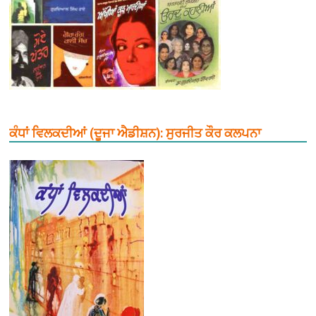
ਕੰਧਾਂ ਵਿਲਕਦੀਆਂ (ਦੂਜਾ ਐਡੀਸ਼ਨ): ਸੁਰਜੀਤ ਕੌਰ ਕਲਪਨਾ