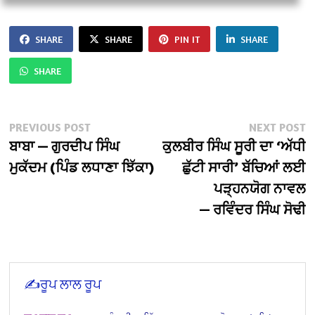
SHARE
SHARE
PIN IT
SHARE
SHARE
Post
Previous
N
PREVIOUS POST
NEXT POST
post:
po
ਬਾਬਾ — ਗੁਰਦੀਪ ਸਿੰਘ
ਕੁਲਬੀਰ ਸਿੰਘ ਸੂਰੀ ਦਾ ‘ਅੱਧੀ
navigation
ਮੁਕੱਦਮ (ਪਿੰਡ ਲਧਾਣਾ ਝਿੱਕਾ)
ਛੁੱਟੀ ਸਾਰੀ’ ਬੱਚਿਆਂ ਲਈ
ਪੜ੍ਹਨਯੋਗ ਨਾਵਲ
— ਰਵਿੰਦਰ ਸਿੰਘ ਸੋਢੀ
✍️ਰੂਪ ਲਾਲ ਰੂਪ