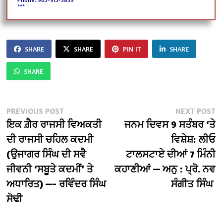
***
SHARE
SHARE
PIN IT
SHARE
SHARE
Post
Previous
N
PREVIOUS POST
NEXT POST
post:
po
ਇਕ ਗ਼ੈਰ ਰਾਜਸੀ ਵਿਅਕਤੀ
ਜਨਮ ਦਿਵਸ 9 ਸਤੰਬਰ ‘ਤੇ
navigation
ਦੀ ਰਾਜਸੀ ਚਹਿਲ ਕਦਮੀ
ਵਿਸ਼ੇਸ਼: ਲੀਓ
(ਉਜਾਗਰ ਸਿੰਘ ਦੀ ਸਵੈ
ਟਾਲਸਟਾਏ ਦੀਆਂ 7 ਮਿੰਨੀ
ਜੀਵਨੀ ‘ਸਬੂਤੇ ਕਦਮੀਂ’ ਤੇ
ਕਹਾਣੀਆਂ — ਅਨੁ : ਪ੍ਰੋ. ਨਵ
ਅਧਾਰਿਤ) —- ਰਵਿੰਦਰ ਸਿੰਘ
ਸੰਗੀਤ ਸਿੰਘ
ਸੋਢੀ