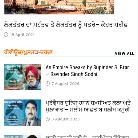
ਲੋਕਤੰਤਰ ਦਾ ਮਹੱਤਵ ਤੇ ਲੋਕਤੰਤਰ ਨੂੰ ਖਤਰੇ— ਕੇਹਰ ਸ਼ਰੀਫ਼
19 April 2021
ਰੀਵੀਊਜ਼/ਪੁਸਤਕ-ਚਰਚਾ
VIEW ALL
An Empire Speaks by Rupinder S. Brar
— Ravinder Singh Sodhi
7 August 2026
ਪ੍ਰੋਫੈ਼ਸਰ ਯੂਨਿਸ ਹਸਨ ਸ਼ਖ਼ਸੀਅਤ ਕਲਾ ਅਤੇ
ਮੁਲਾਕਾਤਾਂ— ਸਲੀਮ ਆਫ਼ਤਾਬ ਸਲੀਮ ਕਸੂਰੀ
3 August 2026