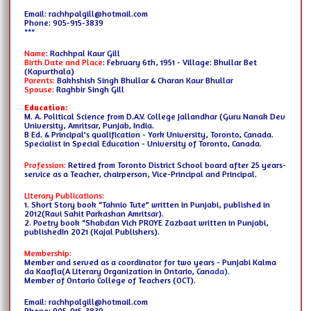
Email: rachhpalgill@hotmail.com
Phone: 905-915-3839
***
Name
: Rachhpal Kaur Gill
Birth Date and Place
: February 6th, 1951 - Village: Bhullar Bet
(Kapurthala)
Parents:
Bakhshish Singh Bhullar & Charan Kaur Bhullar
Spouse:
Raghbir Singh Gill
Education:
M. A. Political Science from D.A.V. College Jallandhar (Guru Nanak Dev
University, Amritsar, Punjab, India.
B Ed. & Principal’s qualification - York University, Toronto, Canada.
Specialist in Special Education - University of Toronto, Canada.
Profession:
Retired from Toronto District School board after 25 years-
service as a Teacher, chairperson, Vice-Principal and Principal.
Literary Publications:
1. Short Story book “Tahnio Tute” written in Punjabi, published in
2012
(Ravi Sahit Parkashan Amritsar).
2. Poetry book “Shabdan Vich PROYE Zazbaat written in Punjabi,
published
In 2021 (Kajal Publishers).
Membership:
Member and served as a coordinator for two years - Punjabi Kalma
da Kaafla
(A Literary Organization in Ontario, Can
ada).
Member of Ontario College of Teachers (OCT).
Email: rachhpalgill@hotmail.com
Phone: 905-915-3839