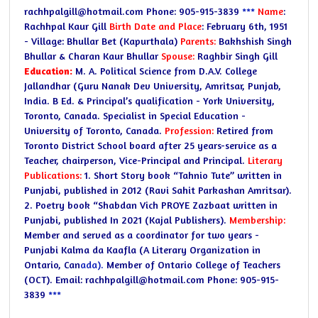
rachhpalgill@hotmail.com Phone: 905-915-3839
***
Name
:
Rachhpal Kaur Gill
Birth Date and Place
: February 6th, 1951
- Village: Bhullar Bet (Kapurthala)
Parents:
Bakhshish Singh
Bhullar & Charan Kaur Bhullar
Spouse:
Raghbir Singh Gill
Education:
M. A. Political Science from D.A.V. College
Jallandhar (Guru Nanak Dev University, Amritsar, Punjab,
India.
B Ed. & Principal’s qualification - York University,
Toronto, Canada.
Specialist in Special Education -
University of Toronto, Canada.
Profession:
Retired from
Toronto District School board after 25 years-service as a
Teacher, chairperson, Vice-Principal and Principal.
Literary
Publications:
1. Short Story book “Tahnio Tute” written in
Punjabi, published in 2012
(Ravi Sahit Parkashan Amritsar).
2. Poetry book “Shabdan Vich PROYE Zazbaat written in
Punjabi, published
In 2021 (Kajal Publishers).
Membership:
Member and served as a coordinator for two years -
Punjabi Kalma da Kaafla
(A Literary Organization in
Ontario, Can
ada).
Member of Ontario College of Teachers
(OCT).
Email: rachhpalgill@hotmail.com
Phone: 905-915-
3839
***