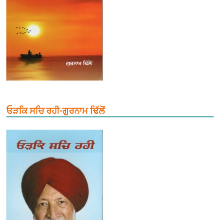
ਓੜਕਿ ਸਚਿ ਰਹੀ-ਗੁਰਨਾਮ ਢਿੱਲੋਂ