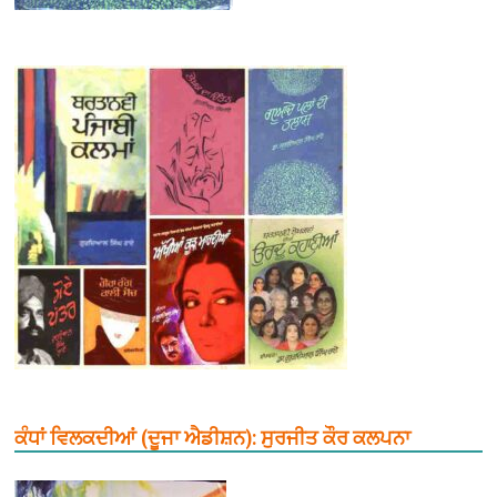
ਕੰਧਾਂ ਵਿਲਕਦੀਆਂ (ਦੂਜਾ ਐਡੀਸ਼ਨ): ਸੁਰਜੀਤ ਕੌਰ ਕਲਪਨਾ