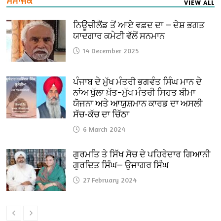
ਸਮਾਜਕ
VIEW ALL
ਨਿਊਜ਼ੀਲੈਂਡ ਤੋਂ ਆਏ ਵਫ਼ਦ ਦਾ — ਦੇਸ਼ ਭਗਤ
ਯਾਦਗਾਰ ਕਮੇਟੀ ਵੱਲੋਂ ਸਨਮਾਨ
14 December 2025
ਪੰਜਾਬ ਦੇ ਮੁੱਖ ਮੰਤਰੀ ਭਗਵੰਤ ਸਿੰਘ ਮਾਨ ਦੇ
ਨਾਂਅ ਖੁੱਲਾ ਖ਼ੱਤ–ਮੁੱਖ ਮੰਤਰੀ ਸਿਹਤ ਬੀਮਾ
ਯੋਜਨਾ ਅਤੇ ਆਯੁਸ਼ਮਾਨ ਕਾਰਡ ਦਾ ਅਸਲੀ
ਸੱਚ-ਕੱਚ ਦਾ ਚਿੱਠਾ
6 March 2024
ਗੁਰਮਤਿ ਤੇ ਸਿੱਖ ਸੋਚ ਦੇ ਪਹਿਰੇਦਾਰ ਗਿਆਨੀ
ਗੁਰਦਿਤ ਸਿੰਘ— ਉਜਾਗਰ ਸਿੰਘ
27 February 2024