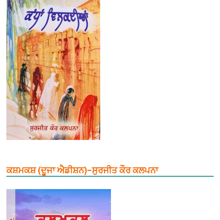
ਕਸ਼ਮਕਸ਼ (ਦੂਜਾ ਐਡੀਸ਼ਨ)–ਸੁਰਜੀਤ ਕੌਰ ਕਲਪਨਾ