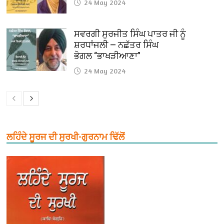
24 May 2024
ਸਵਰਗੀ ਸੁਰਜੀਤ ਸਿੰਘ ਪਾਤਰ ਜੀ ਨੂੰ
ਸ਼ਰਧਾਂਜਲੀ — ਨਛੱਤਰ ਸਿੰਘ
ਭੋਗਲ “ਭਾਖੜੀਆਣਾ”
24 May 2024
ਲਹਿੰਦੇ ਸੂਰਜ ਦੀ ਸੁਰਖੀ-ਗੁਰਨਾਮ ਢਿੱਲੋਂ