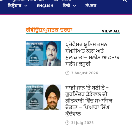
ਤਿਉਹਾਰ
ENGLISH
हिन्दी
ਸੰਪਰਕ
ਰੀਵੀਊਜ਼/ਪੁਸਤਕ-ਚਰਚਾ
VIEW ALL
ਪ੍ਰੋਫੈ਼ਸਰ ਯੂਨਿਸ ਹਸਨ
ਸ਼ਖ਼ਸੀਅਤ ਕਲਾ ਅਤੇ
ਮੁਲਾਕਾਤਾਂ— ਸਲੀਮ ਆਫ਼ਤਾਬ
ਸਲੀਮ ਕਸੂਰੀ
3 August 2026
ਸਾਡੀ ਜਾਨ ‘ਤੇ ਬਣੀ ਏ –
ਗੁਰਮਿੰਦਰ ਕੈਂਡੋਵਾਲ ਦੀ
ਗੀਤਕਾਰੀ ਵਿੱਚ ਸਮਾਜਿਕ
ਚੇਤਨਾ — ਪਿਆਰਾ ਸਿੰਘ
ਕੁੱਦੋਵਾਲ
31 July 2026