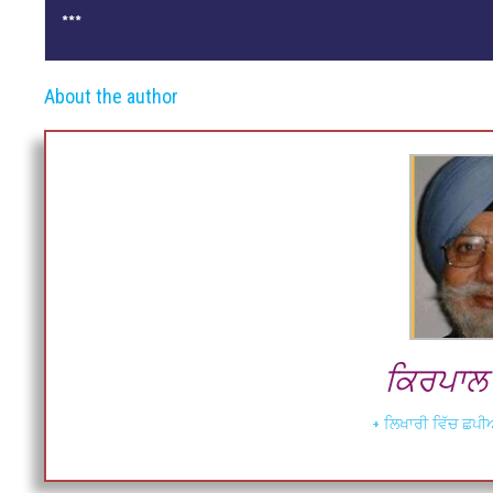
***
About the author
ਕਿਰਪਾਲ ਸ
+ ਲਿਖਾਰੀ ਵਿੱਚ ਛਪੀਆ