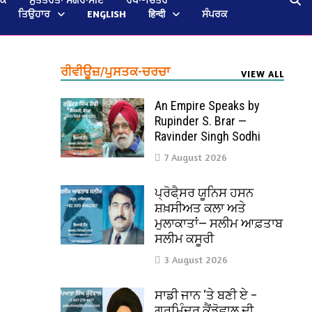
ਤਿਉਹਾਰ
ENGLISH
हिन्दी
ਸੰਪਰਕ
ਰੀਵੀਊਜ਼/ਪੁਸਤਕ-ਚਰਚਾ
VIEW ALL
An Empire Speaks by
Rupinder S. Brar —
Ravinder Singh Sodhi
7 August 2026
ਪ੍ਰੋਫੈ਼ਸਰ ਯੂਨਿਸ ਹਸਨ
ਸ਼ਖ਼ਸੀਅਤ ਕਲਾ ਅਤੇ
ਮੁਲਾਕਾਤਾਂ— ਸਲੀਮ ਆਫ਼ਤਾਬ
ਸਲੀਮ ਕਸੂਰੀ
3 August 2026
ਸਾਡੀ ਜਾਨ ‘ਤੇ ਬਣੀ ਏ –
ਗੁਰਮਿੰਦਰ ਕੈਂਡੋਵਾਲ ਦੀ