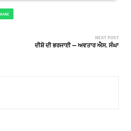
SHARE
Next
NEXT POST
post:
ਦੀਸ਼ੋ ਦੀ ਭਰਜਾਈ — ਅਵਤਾਰ ਐਸ. ਸੰਘਾ