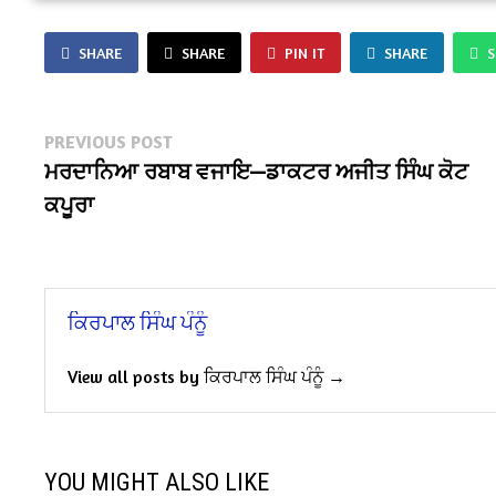
SHARE
SHARE
PIN IT
SHARE
Post
Previous
PREVIOUS POST
post:
ਮਰਦਾਨਿਆ ਰਬਾਬ ਵਜਾਇ—ਡਾਕਟਰ ਅਜੀਤ ਸਿੰਘ ਕੋਟ
navigation
ਕਪੂਰਾ
ਕਿਰਪਾਲ ਸਿੰਘ ਪੰਨੂੰ
View all posts by ਕਿਰਪਾਲ ਸਿੰਘ ਪੰਨੂੰ →
YOU MIGHT ALSO LIKE