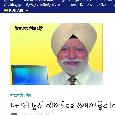
ਪੀਡੀਐਫ/ਪੁਸਤਕਾਂ/ਲੇਖ/ਕਹਾਣੀਆਂ/ਕਵਿਤਾ
ਗਿਆਨ-ਵਿਗਿਆਨ-ਤਕਨੀਕ
PUNJABI
ਜਾਣਕਾਰੀ
/
ਲੇਖ
ਪੰਜਾਬੀ ਯੂਨੀ ਕੀਅਬੋਰਡ ਲੇਅਆਊਟ ਕਿਹੜ