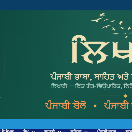
’ ਦੇ ਲੇਖਕ
ਲੇਖ
ਕਹਾਣੀ
ਕਵਿਤਾ
ਪੰਜਾਬੀ ਭਾਸ਼ਾ
ਨਾ