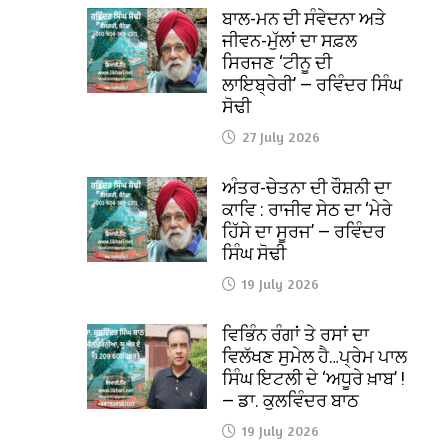
ਬਾਲ-ਮਨ ਦੀ ਸੰਵੇਦਨਾ ਅਤੇ
ਜੀਵਨ-ਮੁੱਲਾਂ ਦਾ ਸਫ਼ਲ
ਸਿਰਜਣ ‘ਟੀਨੂ ਦੀ
ਲਾਇਬ੍ਰੇਰੀ’ — ਰਵਿੰਦਰ ਸਿੰਘ
ਸੋਢੀ
27 July 2026
ਅੰਤਰ-ਚੇਤਨਾ ਦੀ ਰੌਸ਼ਨੀ ਦਾ
ਕਾਵਿ : ਰਾਜੀਵ ਸੇਠ ਦਾ ‘ਮੇਰੇ
ਹਿੱਸੇ ਦਾ ਸੂਰਜ’ — ਰਵਿੰਦਰ
ਸਿੰਘ ਸੋਢੀ
19 July 2026
ਵਿਭਿੰਨ ਰੰਗਾਂ ਤੇ ਰਸਾਂ ਦਾ
ਵਿਲੱਖਣ ਸੁਮੇਲ ਹੈ…ਪ੍ਰੇਮ ਪਾਲ
ਸਿੰਘ ਇਟਲੀ ਦੇ ‘ਅਧੂਰੇ ਖ਼ਾਬ’ !
— ਡਾ. ਕੁਲਵਿੰਦਰ ਬਾਠ
19 July 2026