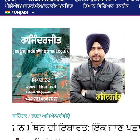
ਪੀਡੀਐਫ/ਪੁਸਤਕਾਂ/ਲੇਖ/ਕਹਾਣੀਆਂ/ਕਵਿਤਾ
ਗਿਆਨ-ਵਿਗਿਆਨ-ਤਕਨੀਕ
PUNJABI
ਸਾਹਿੱਤਕ
/
ਰਚਨਾ ਅਧਿਐਨ/ਰੀਵੀਊ
ਮਨ-ਮੰਥਨ ਦੀ ਇਬਾਰਤ: ਇੱਕ ਜਾਣ-ਪਛ