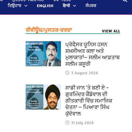
ਤਿਉਹਾਰ
ENGLISH
हिन्दी
ਸੰਪਰਕ
ਰੀਵੀਊਜ਼/ਪੁਸਤਕ-ਚਰਚਾ
VIEW ALL
ਪ੍ਰੋਫੈ਼ਸਰ ਯੂਨਿਸ ਹਸਨ
ਸ਼ਖ਼ਸੀਅਤ ਕਲਾ ਅਤੇ
ਮੁਲਾਕਾਤਾਂ— ਸਲੀਮ ਆਫ਼ਤਾਬ
ਸਲੀਮ ਕਸੂਰੀ
3 August 2026
ਸਾਡੀ ਜਾਨ ‘ਤੇ ਬਣੀ ਏ –
ਗੁਰਮਿੰਦਰ ਕੈਂਡੋਵਾਲ ਦੀ
ਗੀਤਕਾਰੀ ਵਿੱਚ ਸਮਾਜਿਕ
ਚੇਤਨਾ — ਪਿਆਰਾ ਸਿੰਘ
ਕੁੱਦੋਵਾਲ
31 July 2026