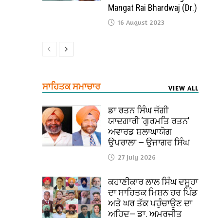
Mangat Rai Bhardwaj (Dr.)
16 August 2023
ਸਾਹਿਤਕ ਸਮਾਚਾਰ
VIEW ALL
ਡਾ ਰਤਨ ਸਿੰਘ ਜੱਗੀ
ਯਾਦਗਾਰੀ ‘ਗੁਰਮਤਿ ਰਤਨ’
ਅਵਾਰਡ ਸ਼ਲਾਘਾਯੋਗ
ਉਪਰਾਲਾ — ਉਜਾਗਰ ਸਿੰਘ
27 July 2026
ਕਹਾਣੀਕਾਰ ਲਾਲ ਸਿੰਘ ਦਸੂਹਾ
ਦਾ ਸਾਹਿਤਕ ਮਿਸ਼ਨ ਹਰ ਪਿੰਡ
ਅਤੇ ਘਰ ਤੱਕ ਪਹੁੰਚਾਉਣ ਦਾ
ਅਹਿਦ— ਡਾ. ਅਮਰਜੀਤ