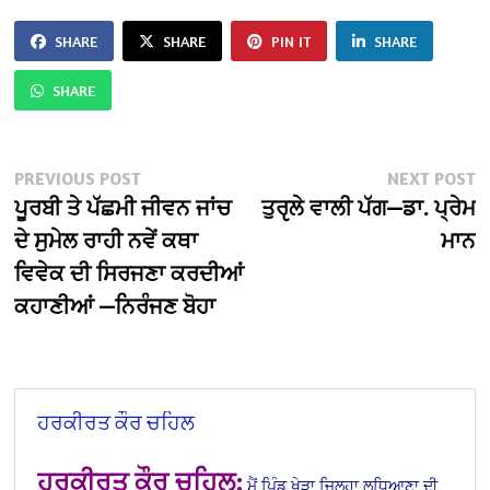
SHARE
SHARE
PIN IT
SHARE
SHARE
Post
Previous
N
PREVIOUS POST
NEXT POST
post:
po
ਪੂਰਬੀ ਤੇ ਪੱਛਮੀ ਜੀਵਨ ਜਾਂਚ
ਤੁਰੵਲੇ ਵਾਲੀ ਪੱਗ—ਡਾ. ਪ੍ਰੇਮ
navigation
ਦੇ ਸੁਮੇਲ ਰਾਹੀ ਨਵੇਂ ਕਥਾ
ਮਾਨ
ਵਿਵੇਕ ਦੀ ਸਿਰਜਣਾ ਕਰਦੀਆਂ
ਕਹਾਣੀਆਂ —ਨਿਰੰਜਣ ਬੋਹਾ
ਹਰਕੀਰਤ ਕੌਰ ਚਹਿਲ
ਹਰਕੀਰਤ ਕੌਰ ਚਹਿਲ:
ਮੈਂ ਪਿੰਡ ਖੇੜਾ ਜਿਲ੍ਹਾ ਲੁਧਿਆਣਾ ਦੀ