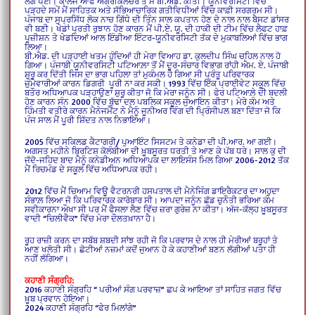
ਲੱਗ ਪਈ। ਕਾਲਜ ਆਫ ਐਗਰੀਕਲਚਰ ਤੋਂ ਮੈਂ ਬੀ.ਐਡ. ਕੀਤੀ। ਯੂਨੀਵਰਸਿਟੀ ਵਿੱਚ
ਪੜ੍ਹਦੇ ਸਮੇਂ ਮੈਂ ਸਾਹਿਤਕ ਅਤੇ ਸੱਭਿਆਚਾਰਿਕ ਗਤੀਵਿਧੀਆਂ ਵਿੱਚ ਕਾਫ਼ੀ ਸਰਗਰਮ ਸੀ।
ਪੰਜਾਬ ਦਾ ਸੁਪ੍ਰਸਿੱਧ ਲੋਕ ਨਾਚ ਗਿੱਧੇ ਦੀ ਤਿੰਨ ਸਾਲ ਕਪਤਾਨ ਹੋਣ ਦੇ ਨਾਲ ਨਾਲ ਬੈਸਟ ਡਾਂਸਰ
ਵੀ ਬਣੀ। ਖੇਡਾਂ ਪ੍ਰਤੀ ਰੁਝਾਨ ਹੋਣ ਕਾਰਨ ਮੈਂ ਪੀ.ਏ. ਯੂ. ਦੀ ਹਾਕੀ ਦੀ ਟੀਮ ਵਿੱਚ ਲੈਫਟ ਹਾਫ਼
ਪੁਜ਼ੀਸ਼ਨ ਤੇ ਖੇਡਦਿਆਂ ਆਲ ਇੰਡੀਆ ਇੰਟਰ-ਯੂਨੀਵਰਸਿਟੀ ਤੱਕ ਦੇ ਮੁਕਾਬਲਿਆਂ ਵਿੱਚ ਭਾਗ
ਲਿਆ।
ਬੀ.ਐਡ. ਦੀ ਪੜ੍ਹਾਈ ਖਤਮ ਹੁੰਦਿਆਂ ਹੀ ਮੇਰਾ ਵਿਆਹ ਡਾ. ਕੁਲਦੀਪ ਸਿੰਘ ਚਹਿਲ ਨਾਲ ਹੋ
ਗਿਆ। ਪੰਜਾਬੀ ਯੂਨੀਵਰਸਿਟੀ ਪਟਿਆਲ਼ਾ ਤੋਂ ਮੈਂ ਦੂਰ-ਸੰਚਾਰ ਵਿਭਾਗ ਰਾਂਹੀ ਐਮ. ਏ. ਪੰਜਾਬੀ
ਸ਼ੁਰੂ ਕਰ ਦਿੱਤੀ ਜਿਸ ਦਾ ਭਾਗ ਪਹਿਲਾ ਤਾਂ ਮੁਕੰਮਲ ਹੋ ਗਿਆ ਸੀ ਪ੍ਰੰਤੂ ਪਰਿਵਾਰਕ
ਜ਼ੁੰਮੇਵਾਰੀਆਂ ਕਾਰਨ ਡਿਗਰੀ ਪੂਰੀ ਨਾ ਕਰ ਸਕੀ। 1993 ਵਿੱਚ ਇੱਕ ਪ੍ਰਾਈਵੇਟ ਸਕੂਲ ਵਿੱਚ
ਬਤੌਰ ਅਧਿਆਪਕ ਪੜ੍ਹਾਉਣਾ ਸ਼ੁਰੂ ਕੀਤਾ ਜੋ ਕਿ ਮੇਰਾ ਜਨੂੰਨ ਸੀ। ਫੇਰ ਪਟਿਆਲ਼ੇ ਦੀ ਬਦਲੀ
ਹੋਣ ਕਾਰਨ ਸੰਨ 2000 ਵਿੱਚ ਬੁੱਢਾ ਦਲ ਪਬਲਿਕ ਸਕੂਲ ਜੁਆਇਨ ਕੀਤਾ। ਮੇਰੇ ਕੰਮ ਅਤੇ
ਹਿੰਮਤੀ ਵਤੀਰੇ ਕਾਰਨ ਮੈਨੇਜਮੈਂਟ ਨੇ ਮੈਨੂੰ ਜੂਨੀਅਰ ਵਿੰਗ ਦੀ ਪ੍ਰਿੰਸੀਪਲ ਬਣਾ ਦਿੱਤਾ ਜੋ ਕਿ
ਪੰਜ ਸਾਲ ਮੈਂ ਪੂਰੀ ਸ਼ਿੱਦਤ ਨਾਲ ਨਿਭਾਇਆ।
2005 ਵਿੱਚ ਸਕਿਲਡ ਕੈਟਾਗਰੀ/ ਪੁਆਇੰਟ ਸਿਸਟਮ ਤੇ ਕਨੇਡਾ ਦੀ ਪੀ.ਆਰ. ਆ ਗਈ।
ਅਗਸਤ ਮਹੀਨੇ ਬ੍ਰਿਟਿਸ਼ ਕੋਲੰਬੀਆ ਦੀ ਖ਼ੂਬਸੂਰਤ ਧਰਤੀ ਤੇ ਆਣ ਕੇ ਪੱਬ ਧਰੇ। ਸਾਲ ਕੁ ਦੀ
ਜੱਦੋ-ਜਹਿਦ ਬਾਦ ਮੈਨੂੰ ਕਨੇਡੀਅਨ ਅਧਿਆਪਕ ਦਾ ਲਾਇਸੰਸ ਮਿਲ ਗਿਆ 2006-2012 ਤੱਕ
ਮੈਂ ਰਿਚਮੰਡ ਦੇ ਸਕੂਲ ਵਿੱਚ ਅਧਿਆਪਕ ਰਹੀ।
2012 ਵਿੱਚ ਮੈਂ ਚਿਆਮ ਵਿਊ ਵੈਟਰਨਰੀ ਹਸਪਤਾਲ ਦੀ ਮੈਨੇਜਿੰਗ ਡਾਇਰੈਕਟਰ ਦਾ ਅਹੁਦਾ
ਸੰਭਾਲ਼ ਲਿਆ ਜੋ ਕਿ ਪਰਿਵਾਰਕ ਕਾਰੋਬਾਰ ਸੀ। ਆਪਦਾ ਜਨੂੰਨ ਛੱਡ ਚੁਨੌਤੀ ਭਰਿਆ ਕੰਮ
ਸਵੀਕਾਰਨਾ ਔਖਾ ਸੀ ਪਰ ਮੈਂ ਫੈਸਲਾ ਲੈਣ ਵਿੱਚ ਜ਼ਰਾ ਗੁਰੇਜ਼ ਨਾ ਕੀਤਾ। ਅੱਜ-ਕੱਲ੍ਹ ਖ਼ੂਬਸੂਰਤ
ਵਾਦੀ “ਚਿਲੀਵੈਕ” ਵਿੱਚ ਮੇਰਾ ਦੌਲਤਖ਼ਾਨਾ ਹੈ।
ਰੂਹ ਰਾਜ਼ੀ ਕਰਨ ਦਾ ਸਬੱਬ ਸ਼ਬਦੀ ਸਾਂਝ ਰਹੀ ਜੋ ਕਿ ਪਰਵਾਸ ਦੇ ਨਾਲ ਹੀ ਮੇਰੀਆਂ ਬਰੂਹਾਂ ਤੇ
ਆਣ ਖਲੋਤੀ ਸੀ। ਛੋਟੀਆਂ ਨਜ਼ਮਾਂ ਕਦੋਂ ਜੁਆਨ ਹੋ ਕੇ ਕਹਾਣੀਆਂ ਬਣਨ ਲੱਗੀਆਂ ਪਤਾ ਹੀ
ਨਹੀਂ ਲੱਗਿਆ।
ਕਹਾਣੀ ਸੰਗ੍ਰਹਿ:
2016 ਕਹਾਣੀ ਸੰਗ੍ਰਹਿ “ ਪਰੀਆਂ ਸੰਗ ਪਰਵਾਜ਼” ਛਪ ਕੇ ਆਇਆ ਤਾਂ ਸਾਹਿਤ ਜਗਤ ਵਿੱਚ
ਖ਼ੂਬ ਪ੍ਰਵਾਨ ਹੋਇਆ।
2024 ਕਹਾਣੀ ਸੰਗ੍ਰਹਿ “ਫੇਰ ਮਿਲਾਂਗੇ”