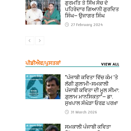
ਗੁਰਮਤਿ ਤੇ ਸਿੱਖ ਸੋਚ ਦੇ
ਪਹਿਰੇਦਾਰ ਗਿਆਨੀ ਗੁਰਦਿਤ
ਸਿੰਘ— ਉਜਾਗਰ ਸਿੰਘ
27 February 2024
ਪੀਡੀਐਫ/ਪੁਸਤਕਾਂ
VIEW ALL
“ਪੰਜਾਬੀ ਕਵਿਤਾ ਵਿੱਚ ਕੰਮ ‘ਤੇ
ਲੱਗੀ ਗ਼ੁਲਾਮੀ–ਸਮਕਾਲੀ
ਪੰਜਾਬੀ ਕਵਿਤਾ ਦੀ ਮੂਲ ਸੀਮਾ:
ਗ਼ੁਲਾਮ ਮਾਨਸਿਕਤਾ”— ਡਾ.
ਸੁਖਪਾਲ ਸੰਘੇੜਾ ਓਰਫ਼ ਪਰਖ਼ਾ
31 March 2026
ਸਮਕਾਲੀ ਪੰਜਾਬੀ ਕਵਿਤਾ