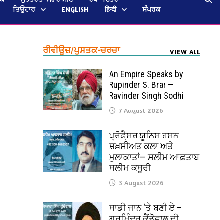
ਤਿਉਹਾਰ
ENGLISH
हिन्दी
ਸੰਪਰਕ
ਰੀਵੀਊਜ਼/ਪੁਸਤਕ-ਚਰਚਾ
VIEW ALL
An Empire Speaks by
Rupinder S. Brar —
Ravinder Singh Sodhi
7 August 2026
ਪ੍ਰੋਫੈ਼ਸਰ ਯੂਨਿਸ ਹਸਨ
ਸ਼ਖ਼ਸੀਅਤ ਕਲਾ ਅਤੇ
ਮੁਲਾਕਾਤਾਂ— ਸਲੀਮ ਆਫ਼ਤਾਬ
ਸਲੀਮ ਕਸੂਰੀ
3 August 2026
ਸਾਡੀ ਜਾਨ ‘ਤੇ ਬਣੀ ਏ –
ਗੁਰਮਿੰਦਰ ਕੈਂਡੋਵਾਲ ਦੀ