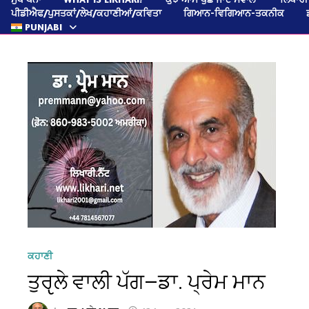
ਪੀਡੀਐਫ/ਪੁਸਤਕਾਂ/ਲੇਖ/ਕਹਾਣੀਆਂ/ਕਵਿਤਾ
ਗਿਆਨ-ਵਿਗਿਆਨ-ਤਕਨੀਕ
PUNJABI
ਕਹਾਣੀ
ਤੁਰੵਲੇ ਵਾਲੀ ਪੱਗ—ਡਾ. ਪ੍ਰੇਮ ਮਾਨ