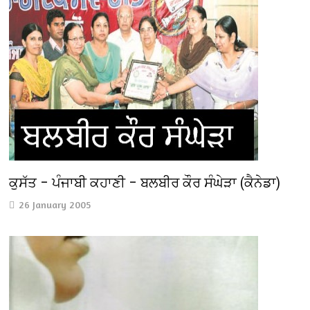
ਕੁਸੱਤ – ਪੰਜਾਬੀ ਕਹਾਣੀ – ਬਲਬੀਰ ਕੌਰ ਸੰਘੇੜਾ (ਕੈਨੇਡਾ)
26 January 2005