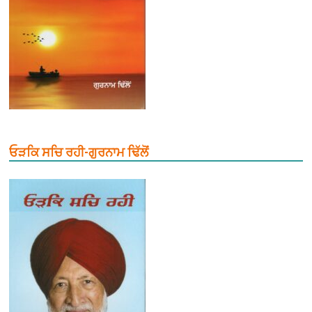
ਓੜਕਿ ਸਚਿ ਰਹੀ-ਗੁਰਨਾਮ ਢਿੱਲੋਂ