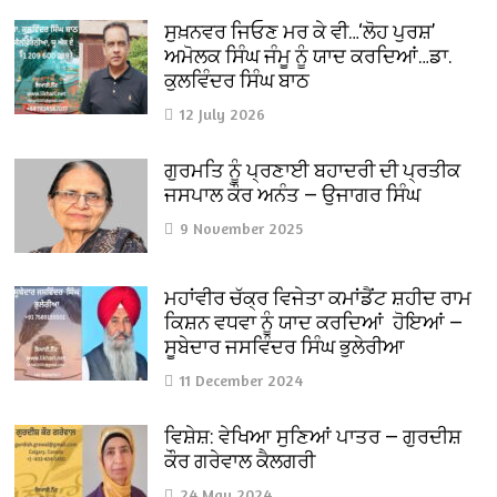
ਸੁਖ਼ਨਵਰ ਜਿਓਣ ਮਰ ਕੇ ਵੀ…‘ਲੋਹ ਪੁਰਸ਼’
ਅਮੋਲਕ ਸਿੰਘ ਜੰਮੂ ਨੂੰ ਯਾਦ ਕਰਦਿਆਂ…ਡਾ.
ਕੁਲਵਿੰਦਰ ਸਿੰਘ ਬਾਠ
12 July 2026
ਗੁਰਮਤਿ ਨੂੰ ਪ੍ਰਣਾਈ ਬਹਾਦਰੀ ਦੀ ਪ੍ਰਤੀਕ
ਜਸਪਾਲ ਕੌਰ ਅਨੰਤ — ਉਜਾਗਰ ਸਿੰਘ
9 November 2025
ਮਹਾਂਵੀਰ ਚੱਕ੍ਰ ਵਿਜੇਤਾ ਕਮਾਂਡੈਂਟ ਸ਼ਹੀਦ ਰਾਮ
ਕਿਸ਼ਨ ਵਧਵਾ ਨੂੰ ਯਾਦ ਕਰਦਿਆਂ ਹੋਇਆਂ —
ਸੂਬੇਦਾਰ ਜਸਵਿੰਦਰ ਸਿੰਘ ਭੁਲੇਰੀਆ
11 December 2024
ਵਿਸ਼ੇਸ਼: ਵੇਖਿਆ ਸੁਣਿਆਂ ਪਾਤਰ — ਗੁਰਦੀਸ਼
ਕੌਰ ਗਰੇਵਾਲ ਕੈਲਗਰੀ
24 May 2024