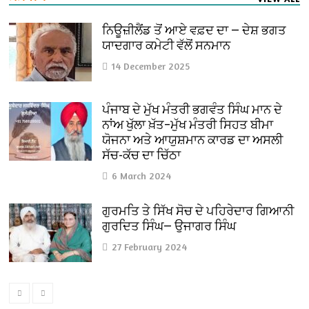
ਨਿਊਜ਼ੀਲੈਂਡ ਤੋਂ ਆਏ ਵਫ਼ਦ ਦਾ — ਦੇਸ਼ ਭਗਤ
ਯਾਦਗਾਰ ਕਮੇਟੀ ਵੱਲੋਂ ਸਨਮਾਨ
14 December 2025
ਪੰਜਾਬ ਦੇ ਮੁੱਖ ਮੰਤਰੀ ਭਗਵੰਤ ਸਿੰਘ ਮਾਨ ਦੇ
ਨਾਂਅ ਖੁੱਲਾ ਖ਼ੱਤ–ਮੁੱਖ ਮੰਤਰੀ ਸਿਹਤ ਬੀਮਾ
ਯੋਜਨਾ ਅਤੇ ਆਯੁਸ਼ਮਾਨ ਕਾਰਡ ਦਾ ਅਸਲੀ
ਸੱਚ-ਕੱਚ ਦਾ ਚਿੱਠਾ
6 March 2024
ਗੁਰਮਤਿ ਤੇ ਸਿੱਖ ਸੋਚ ਦੇ ਪਹਿਰੇਦਾਰ ਗਿਆਨੀ
ਗੁਰਦਿਤ ਸਿੰਘ— ਉਜਾਗਰ ਸਿੰਘ
27 February 2024