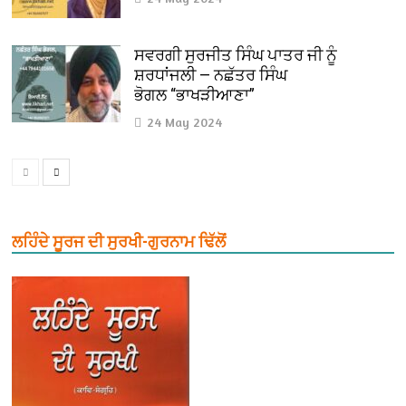
ਸਵਰਗੀ ਸੁਰਜੀਤ ਸਿੰਘ ਪਾਤਰ ਜੀ ਨੂੰ
ਸ਼ਰਧਾਂਜਲੀ — ਨਛੱਤਰ ਸਿੰਘ
ਭੋਗਲ “ਭਾਖੜੀਆਣਾ”
24 May 2024
ਲਹਿੰਦੇ ਸੂਰਜ ਦੀ ਸੁਰਖੀ-ਗੁਰਨਾਮ ਢਿੱਲੋਂ