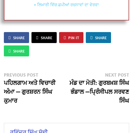
+ ਲਿਖਾਰੀ ਵਿੱਚ ਛਪੀਆਂ ਰਚਨਾਵਾਂ ਦਾ ਵੇਰਵਾ
SHARE
SHARE
PIN IT
SHARE
SHARE
Post
Previous
N
PREVIOUS POST
NEXT POST
post:
po
ਪਹਿਲਗਾਮ ਅਤੇ ਵਿਚਾਰੀ
ਮੰਡ ਦਾ ਮੋਤੀ: ਗੁਰਬਖ਼ਸ਼ ਸਿੰਘ
navigation
ਅੰਮਾ — ਗੁਰਸ਼ਰਨ ਸਿੰਘ
ਭੰਡਾਲ —ਪ੍ਰਿੰਸੀਪਲ ਸਰਵਣ
ਕੁਮਾਰ
ਸਿੰਘ
ਰਵਿੰਦਰ ਸਿੰਘ ਸੋਢੀ