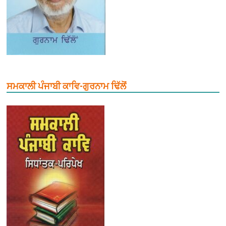
ਸਮਕਾਲੀ ਪੰਜਾਬੀ ਕਾਵਿ-ਗੁਰਨਾਮ ਢਿੱਲੋਂ