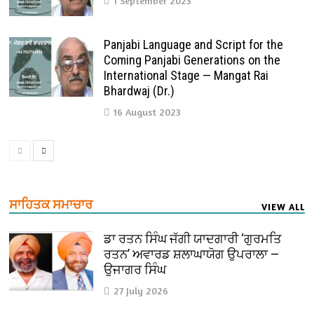
1 September 2023
Panjabi Language and Script for the
Coming Panjabi Generations on the
International Stage — Mangat Rai
Bhardwaj (Dr.)
16 August 2023
ਸਾਹਿਤਕ ਸਮਾਚਾਰ
VIEW ALL
ਡਾ ਰਤਨ ਸਿੰਘ ਜੱਗੀ ਯਾਦਗਾਰੀ ‘ਗੁਰਮਤਿ
ਰਤਨ’ ਅਵਾਰਡ ਸ਼ਲਾਘਾਯੋਗ ਉਪਰਾਲਾ —
ਉਜਾਗਰ ਸਿੰਘ
27 July 2026