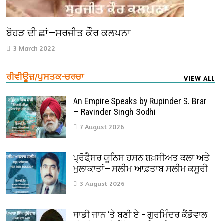
ਬੋਹੜ ਦੀ ਛਾਂ—ਸੁਰਜੀਤ ਕੌਰ ਕਲਪਨਾ
3 March 2022
ਰੀਵੀਊਜ਼/ਪੁਸਤਕ-ਚਰਚਾ
VIEW ALL
An Empire Speaks by Rupinder S. Brar
— Ravinder Singh Sodhi
7 August 2026
ਪ੍ਰੋਫੈ਼ਸਰ ਯੂਨਿਸ ਹਸਨ ਸ਼ਖ਼ਸੀਅਤ ਕਲਾ ਅਤੇ
ਮੁਲਾਕਾਤਾਂ— ਸਲੀਮ ਆਫ਼ਤਾਬ ਸਲੀਮ ਕਸੂਰੀ
3 August 2026
ਸਾਡੀ ਜਾਨ ‘ਤੇ ਬਣੀ ਏ – ਗੁਰਮਿੰਦਰ ਕੈਂਡੋਵਾਲ