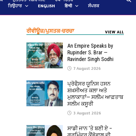
ਤਿਉਹਾਰ
ENGLISH
हिन्दी
ਸੰਪਰਕ
ਰੀਵੀਊਜ਼/ਪੁਸਤਕ-ਚਰਚਾ
VIEW ALL
An Empire Speaks by
Rupinder S. Brar —
Ravinder Singh Sodhi
7 August 2026
ਪ੍ਰੋਫੈ਼ਸਰ ਯੂਨਿਸ ਹਸਨ
ਸ਼ਖ਼ਸੀਅਤ ਕਲਾ ਅਤੇ
ਮੁਲਾਕਾਤਾਂ— ਸਲੀਮ ਆਫ਼ਤਾਬ
ਸਲੀਮ ਕਸੂਰੀ
3 August 2026
ਸਾਡੀ ਜਾਨ ‘ਤੇ ਬਣੀ ਏ –
ਗੁਰਮਿੰਦਰ ਕੈਂਡੋਵਾਲ ਦੀ