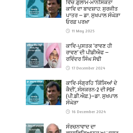
ਵਿੱਚ ਗ਼ੁਲਾਮ-ਮਾਨਸਿਕਤਾ
ਕਾਵਿ ਦਾ ਬਾਦਸ਼ਾਹ: ਸੁਰਜੀਤ
ਪਾਤਰ — ਡਾ. ਸੁਖਪਾਲ ਸੰਘੇੜਾ
ਓਰਫ਼ ਪਰਖ਼ਾ
11 May 2025
ਕਾਵਿ-ਪੁਸਤਕ ‘ਰਾਵਣ ਹੀ
ਰਾਵਣ’ ਦੀ ਪੀਡੀਐਫ —
ਰਵਿੰਦਰ ਸਿੰਘ ਸੋਢੀ
17 December 2024
ਕਾਵਿ-ਸੰਗ੍ਰਹਿ ‘ਕਿੱਸਿਆਂ ਦੇ
ਕੈਦੀ’, ਸੰਸਕਰਨ-2 ਦੀ PDF
(ਪੀ.ਡੀ.ਐਫ਼.)—ਡਾ. ਸੁਖਪਾਲ
ਸੰਘੇੜਾ
16 December 2024
ਸੰਰਚਨਾਵਾਦ ਦਾ