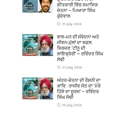
ਗੀਤਕਾਰੀ ਵਿੱਚ ਸਮਾਜਿਕ
ਚੇਤਨਾ — ਪਿਆਰਾ ਸਿੰਘ
ਕੁੱਦੋਵਾਲ
31 July 2026
ਬਾਲ-ਮਨ ਦੀ ਸੰਵੇਦਨਾ ਅਤੇ
ਜੀਵਨ-ਮੁੱਲਾਂ ਦਾ ਸਫ਼ਲ
ਸਿਰਜਣ ‘ਟੀਨੂ ਦੀ
ਲਾਇਬ੍ਰੇਰੀ’ — ਰਵਿੰਦਰ ਸਿੰਘ
ਸੋਢੀ
27 July 2026
ਅੰਤਰ-ਚੇਤਨਾ ਦੀ ਰੌਸ਼ਨੀ ਦਾ
ਕਾਵਿ : ਰਾਜੀਵ ਸੇਠ ਦਾ ‘ਮੇਰੇ
ਹਿੱਸੇ ਦਾ ਸੂਰਜ’ — ਰਵਿੰਦਰ
ਸਿੰਘ ਸੋਢੀ
19 July 2026