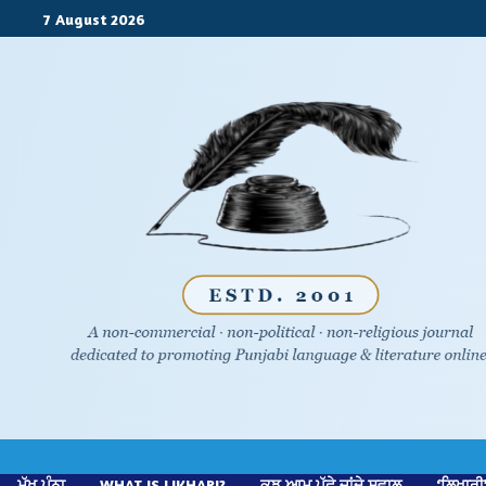
7 August 2026
ਮੁੱਖ ਪੰਨਾ
WHAT IS LIKHARI?
ਕੁਝ ਆਮ ਪੁੱਛੇ ਜਾਂਦੇ ਸਵਾਲ
‘ਲਿਖਾਰੀ