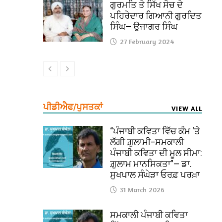
ਗੁਰਮਤਿ ਤੇ ਸਿੱਖ ਸੋਚ ਦੇ
ਪਹਿਰੇਦਾਰ ਗਿਆਨੀ ਗੁਰਦਿਤ
ਸਿੰਘ— ਉਜਾਗਰ ਸਿੰਘ
27 February 2024
ਪੀਡੀਐਫ/ਪੁਸਤਕਾਂ
VIEW ALL
“ਪੰਜਾਬੀ ਕਵਿਤਾ ਵਿੱਚ ਕੰਮ ‘ਤੇ
ਲੱਗੀ ਗ਼ੁਲਾਮੀ–ਸਮਕਾਲੀ
ਪੰਜਾਬੀ ਕਵਿਤਾ ਦੀ ਮੂਲ ਸੀਮਾ:
ਗ਼ੁਲਾਮ ਮਾਨਸਿਕਤਾ”— ਡਾ.
ਸੁਖਪਾਲ ਸੰਘੇੜਾ ਓਰਫ਼ ਪਰਖ਼ਾ
31 March 2026
ਸਮਕਾਲੀ ਪੰਜਾਬੀ ਕਵਿਤਾ