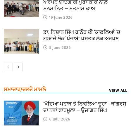
ਅਰਪਨ ਯਾਦਗਾਰੀ ਪੁਰਸਕਾਰ’ ਨਾਲ਼
ਸਨਮਾਨਿਤ — ਸਤਨਾਮ ਢਾਅ
19 June 2026
ਡਾ. ਨਿਸ਼ਾਨ ਸਿੰਘ ਰਾਠੌਰ ਦੀ ‘ਕਾਫ਼ਲਿਆਂ ’ਚ
ਗੁਆਚੇ ਲੋਕ’ ਪੰਜਾਬੀ ਪੁਸਤਕ ਲੋਕ ਅਰਪਣ
5 June 2026
ਸਮਾਚਾਰ/ਚਲਦੇ ਮਾਮਲੇ
VIEW ALL
‘ਖੋਦਿਆ ਪਹਾੜ ਤੇ ਨਿਕਲਿਆ ਚੂਹਾ’ : ਕਾਂਗਰਸ
ਦਾ ਨਵਾਂ ਫਾਰਮੂਲਾ — ਉਜਾਗਰ ਸਿੰਘ
6 July 2026