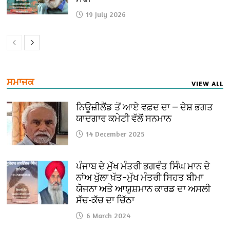
19 July 2026
ਸਮਾਜਕ
VIEW ALL
ਨਿਊਜ਼ੀਲੈਂਡ ਤੋਂ ਆਏ ਵਫ਼ਦ ਦਾ — ਦੇਸ਼ ਭਗਤ
ਯਾਦਗਾਰ ਕਮੇਟੀ ਵੱਲੋਂ ਸਨਮਾਨ
14 December 2025
ਪੰਜਾਬ ਦੇ ਮੁੱਖ ਮੰਤਰੀ ਭਗਵੰਤ ਸਿੰਘ ਮਾਨ ਦੇ
ਨਾਂਅ ਖੁੱਲਾ ਖ਼ੱਤ–ਮੁੱਖ ਮੰਤਰੀ ਸਿਹਤ ਬੀਮਾ
ਯੋਜਨਾ ਅਤੇ ਆਯੁਸ਼ਮਾਨ ਕਾਰਡ ਦਾ ਅਸਲੀ
ਸੱਚ-ਕੱਚ ਦਾ ਚਿੱਠਾ
6 March 2024