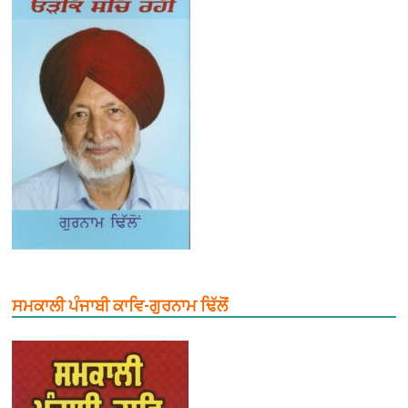
ਸਮਕਾਲੀ ਪੰਜਾਬੀ ਕਾਵਿ-ਗੁਰਨਾਮ ਢਿੱਲੋਂ