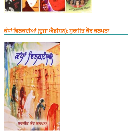
ਕੰਧਾਂ ਵਿਲਕਦੀਆਂ (ਦੂਜਾ ਐਡੀਸ਼ਨ): ਸੁਰਜੀਤ ਕੌਰ ਕਲਪਨਾ