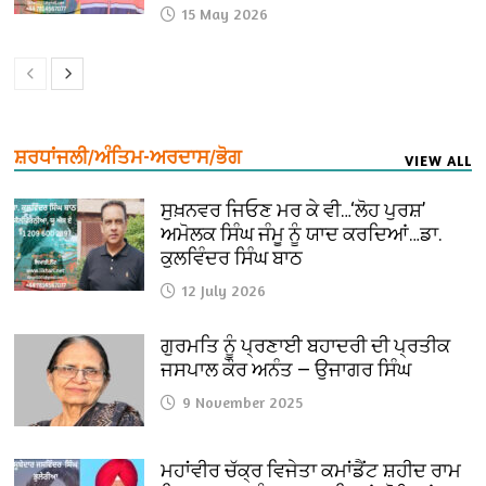
15 May 2026
ਸ਼ਰਧਾਂਜਲੀ/ਅੰਤਿਮ-ਅਰਦਾਸ/ਭੋਗ
VIEW ALL
ਸੁਖ਼ਨਵਰ ਜਿਓਣ ਮਰ ਕੇ ਵੀ…‘ਲੋਹ ਪੁਰਸ਼’
ਅਮੋਲਕ ਸਿੰਘ ਜੰਮੂ ਨੂੰ ਯਾਦ ਕਰਦਿਆਂ…ਡਾ.
ਕੁਲਵਿੰਦਰ ਸਿੰਘ ਬਾਠ
12 July 2026
ਗੁਰਮਤਿ ਨੂੰ ਪ੍ਰਣਾਈ ਬਹਾਦਰੀ ਦੀ ਪ੍ਰਤੀਕ
ਜਸਪਾਲ ਕੌਰ ਅਨੰਤ — ਉਜਾਗਰ ਸਿੰਘ
9 November 2025
ਮਹਾਂਵੀਰ ਚੱਕ੍ਰ ਵਿਜੇਤਾ ਕਮਾਂਡੈਂਟ ਸ਼ਹੀਦ ਰਾਮ