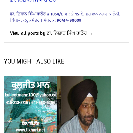
ਡਾ. ਨਿਸ਼ਾਨ ਸਿੰਘ ਰਾਠੌਰ
# 1054/1,
ਵਾ: ਨੰ: 15-ਏ,
ਭਗਵਾਨ ਨਗਰ ਕਾਲੌਨੀ,
ਪਿੱਪਲੀ, ਕੁਰੂਕਸ਼ੇਤਰ।
ਸੰਪਰਕ: 90414-98009
View all posts by ਡਾ. ਨਿਸ਼ਾਨ ਸਿੰਘ ਰਾਠੌਰ →
YOU MIGHT ALSO LIKE