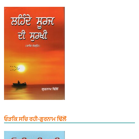
ਓੜਕਿ ਸਚਿ ਰਹੀ-ਗੁਰਨਾਮ ਢਿੱਲੋਂ