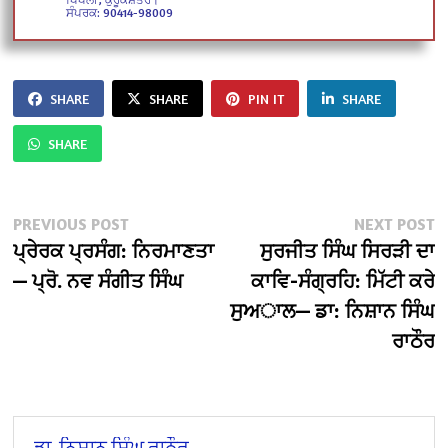
ਸੰਪਰਕ: 90414-98009
SHARE
SHARE
PIN IT
SHARE
SHARE
Post
Previous
N
PREVIOUS POST
NEXT POST
post:
po
ਪ੍ਰੇਰਕ ਪ੍ਰਸੰਗ: ਨਿਰਮਾਣਤਾ
ਸੁਰਜੀਤ ਸਿੰਘ ਸਿਰੜੀ ਦਾ
navigation
— ਪ੍ਰੋ. ਨਵ ਸੰਗੀਤ ਸਿੰਘ
ਕਾਵਿ-ਸੰਗ੍ਰਹਿ: ਮਿੱਟੀ ਕਰੇ
ਸੁਅਾਲ— ਡਾ: ਨਿਸ਼ਾਨ ਸਿੰਘ
ਰਾਠੌਰ
ਡਾ. ਨਿਸ਼ਾਨ ਸਿੰਘ ਰਾਠੌਰ