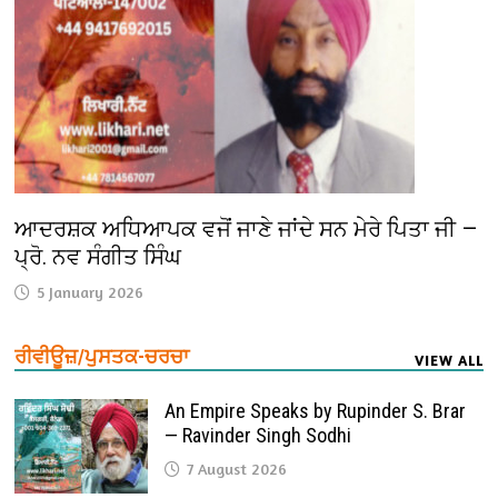
ਆਦਰਸ਼ਕ ਅਧਿਆਪਕ ਵਜੋਂ ਜਾਣੇ ਜਾਂਦੇ ਸਨ ਮੇਰੇ ਪਿਤਾ ਜੀ —
ਪ੍ਰੋ. ਨਵ ਸੰਗੀਤ ਸਿੰਘ
5 January 2026
ਰੀਵੀਊਜ਼/ਪੁਸਤਕ-ਚਰਚਾ
VIEW ALL
An Empire Speaks by Rupinder S. Brar
— Ravinder Singh Sodhi
7 August 2026