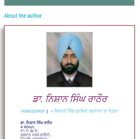
About the author
ਡਾ. ਨਿਸ਼ਾਨ ਸਿੰਘ ਰਾਠੌਰ
+7589233437
|
+ ਲਿਖਾਰੀ ਵਿੱਚ ਛਪੀਆਂ ਰਚਨਾਵਾਂ ਦਾ ਵੇਰਵਾ
ਡਾ. ਨਿਸ਼ਾਨ ਸਿੰਘ ਰਾਠੌਰ
# 1054/1,
ਵਾ: ਨੰ: 15-ਏ,
ਭਗਵਾਨ ਨਗਰ ਕਾਲੌਨੀ,
ਪਿੱਪਲੀ, ਕੁਰੂਕਸ਼ੇਤਰ।