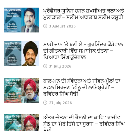
ਪ੍ਰੋਫੈ਼ਸਰ ਯੂਨਿਸ ਹਸਨ ਸ਼ਖ਼ਸੀਅਤ ਕਲਾ ਅਤੇ
ਮੁਲਾਕਾਤਾਂ— ਸਲੀਮ ਆਫ਼ਤਾਬ ਸਲੀਮ ਕਸੂਰੀ
3 August 2026
ਸਾਡੀ ਜਾਨ ‘ਤੇ ਬਣੀ ਏ – ਗੁਰਮਿੰਦਰ ਕੈਂਡੋਵਾਲ
ਦੀ ਗੀਤਕਾਰੀ ਵਿੱਚ ਸਮਾਜਿਕ ਚੇਤਨਾ —
ਪਿਆਰਾ ਸਿੰਘ ਕੁੱਦੋਵਾਲ
31 July 2026
ਬਾਲ-ਮਨ ਦੀ ਸੰਵੇਦਨਾ ਅਤੇ ਜੀਵਨ-ਮੁੱਲਾਂ ਦਾ
ਸਫ਼ਲ ਸਿਰਜਣ ‘ਟੀਨੂ ਦੀ ਲਾਇਬ੍ਰੇਰੀ’ —
ਰਵਿੰਦਰ ਸਿੰਘ ਸੋਢੀ
27 July 2026
ਅੰਤਰ-ਚੇਤਨਾ ਦੀ ਰੌਸ਼ਨੀ ਦਾ ਕਾਵਿ : ਰਾਜੀਵ
ਸੇਠ ਦਾ ‘ਮੇਰੇ ਹਿੱਸੇ ਦਾ ਸੂਰਜ’ — ਰਵਿੰਦਰ ਸਿੰਘ
ਸੋਢੀ