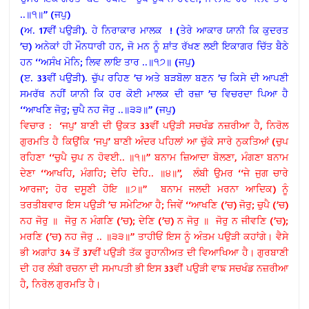
..॥੧॥’’ (ਜਪੁ)
(ਅ. 17ਵੀਂ ਪਉੜੀ). ਹੇ ਨਿਰਾਕਾਰ ਮਾਲਕ ! (ਤੇਰੇ ਆਕਾਰ ਯਾਨੀ ਕਿ ਕੁਦਰਤ
’ਚ) ਅਨੇਕਾਂ ਹੀ ਮੌਨਧਾਰੀ ਹਨ, ਜੋ ਮਨ ਨੂੰ ਸ਼ਾਂਤ ਰੱਖਣ ਲਈ ਇਕਾਗਰ ਚਿੱਤ ਬੈਠੇ
ਹਨ ‘‘ਅਸੰਖ ਮੋਨਿ; ਲਿਵ ਲਾਇ ਤਾਰ ..॥੧੭॥ (ਜਪੁ)
(ੲ. 33ਵੀਂ ਪਉੜੀ). ਚੁੱਪ ਰਹਿਣ ’ਚ ਅਤੇ ਬੜਬੋਲਾ ਬਣਨ ’ਚ ਕਿਸੇ ਦੀ ਆਪਣੀ
ਸਮਰੱਥ ਨਹੀਂ ਯਾਨੀ ਕਿ ਹਰ ਕੋਈ ਮਾਲਕ ਦੀ ਰਜ਼ਾ ’ਚ ਵਿਚਰਦਾ ਪਿਆ ਹੈ
‘‘ਆਖਣਿ ਜੋਰੁ; ਚੁਪੈ ਨਹ ਜੋਰੁ ..॥੩੩॥’’ (ਜਪੁ)
ਵਿਚਾਰ : ‘ਜਪੁ’ ਬਾਣੀ ਦੀ ਉਕਤ 33ਵੀਂ ਪਉੜੀ ਸਚਖੰਡ ਨਜ਼ਰੀਆ ਹੈ, ਨਿਰੋਲ
ਗੁਰਮਤਿ ਹੈ ਕਿਉਂਕਿ ‘ਜਪੁ’ ਬਾਣੀ ਅੰਦਰ ਪਹਿਲਾਂ ਆ ਚੁੱਕੇ ਸਾਰੇ ਨੁਕਤਿਆਂ (ਚੁਪ
ਰਹਿਣਾ ‘‘ਚੁਪੈ ਚੁਪ ਨ ਹੋਵਈ.. ॥੧॥’’ ਬਨਾਮ ਜ਼ਿਆਦਾ ਬੋਲਣਾ, ਮੰਗਣਾ ਬਨਾਮ
ਦੇਣਾ ‘‘ਆਖਹਿ, ਮੰਗਹਿ; ਦੇਹਿ ਦੇਹਿ.. ॥੪॥’’, ਲੰਬੀ ਉਮਰ ‘‘ਜੇ ਜੁਗ ਚਾਰੇ
ਆਰਜਾ; ਹੋਰ ਦਸੂਣੀ ਹੋਇ ॥੭॥’’ ਬਨਾਮ ਜਲਦੀ ਮਰਨਾ ਆਦਿਕ) ਨੂੰ
ਤਰਤੀਬਵਾਰ ਇਸ ਪਉੜੀ ’ਚ ਸਮੇਟਿਆ ਹੈ; ਜਿਵੇਂ ‘‘ਆਖਣਿ (’ਚ) ਜੋਰੁ; ਚੁਪੈ (’ਚ)
ਨਹ ਜੋਰੁ ॥ ਜੋਰੁ ਨ ਮੰਗਣਿ (’ਚ); ਦੇਣਿ (’ਚ) ਨ ਜੋਰੁ ॥ ਜੋਰੁ ਨ ਜੀਵਣਿ (’ਚ);
ਮਰਣਿ (’ਚ) ਨਹ ਜੋਰੁ .. ॥੩੩॥’’ ਤਾਹੀਓਂ ਇਸ ਨੂੰ ਅੰਤਮ ਪਉੜੀ ਕਹਾਂਗੇ। ਵੈਸੇ
ਭੀ ਅਗਾਂਹ 34 ਤੋਂ 37ਵੀਂ ਪਉੜੀ ਤੱਕ ਰੂਹਾਨੀਅਤ ਦੀ ਵਿਆਖਿਆ ਹੈ। ਗੁਰਬਾਣੀ
ਦੀ ਹਰ ਲੰਬੀ ਰਚਨਾ ਦੀ ਸਮਾਪਤੀ ਭੀ ਇਸ 33ਵੀਂ ਪਉੜੀ ਵਾਙ ਸਚਖੰਡ ਨਜ਼ਰੀਆ
ਹੈ, ਨਿਰੋਲ ਗੁਰਮਤਿ ਹੈ।