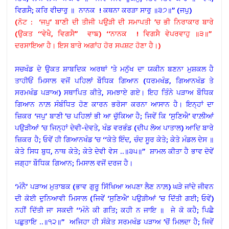
ਵਿਗਸੈ; ਕਰਿ ਵੀਚਾਰੁ ॥ ਨਾਨਕ ! ਕਥਨਾ ਕਰੜਾ ਸਾਰੁ ॥੩੭॥’’ (ਜਪੁ)
(ਨੋਟ : ‘ਜਪੁ’ ਬਾਣੀ ਦੀ ਤੀਜੀ ਪਉੜੀ ਦੀ ਸਮਾਪਤੀ ’ਚ ਭੀ ਨਿਰਾਕਾਰ ਬਾਰੇ
(ਉਕਤ ‘‘ਵੇਖੈ, ਵਿਗਸੈ’’ ਵਾਙ) ‘‘ਨਾਨਕ ! ਵਿਗਸੈ ਵੇਪਰਵਾਹੁ ॥੩॥’’
ਦਰਸਾਇਆ ਹੈ। ਇਸ ਬਾਰੇ ਅਗਾਂਹ ਹੋਰ ਸਪਸ਼ਟ ਹੋਣਾ ਹੈ।)
ਸਚਖੰਡ ਦੇ ਉਕਤ ਸ਼ਾਬਦਿਕ ਅਰਥਾਂ ’ਤੇ ਮਨੁੱਖ ਦਾ ਯਕੀਨ ਬਣਨਾ ਮੁਸ਼ਕਲ ਹੈ
ਤਾਹੀਓਂ ਮਿਸਾਲ ਵਜੋਂ ਪਹਿਲਾਂ ਬੌਧਿਕ ਗਿਆਨ (ਧਰਮਖੰਡ, ਗਿਆਨਖੰਡ ਤੇ
ਸਰਮਖੰਡ ਪੜਾਅ) ਸਥਾਪਿਤ ਕੀਤੇ, ਸਮਝਾਏ ਗਏ। ਇਹ ਤਿੰਨੇ ਪੜਾਅ ਬੌਧਿਕ
ਗਿਆਨ ਨਾਲ਼ ਸੰਬੰਧਿਤ ਹੋਣ ਕਾਰਨ ਭਰੋਸਾ ਕਰਨਾ ਆਸਾਨ ਹੈ। ਇਨ੍ਹਾਂ ਦਾ
ਜ਼ਿਕਰ ‘ਜਪੁ’ ਬਾਣੀ ’ਚ ਪਹਿਲਾਂ ਭੀ ਆ ਚੁੱਕਿਆ ਹੈ; ਜਿਵੇਂ ਕਿ ‘ਸੁਣਿਐ’ ਵਾਲ਼ੀਆਂ
ਪਉੜੀਆਂ ’ਚ ਜਿਨ੍ਹਾਂ ਦੇਵੀ-ਦੇਵਤੇ, ਖੰਡ ਵਰਭੰਡ (ਦੀਪ ਲੋਅ ਪਾਤਾਲ) ਆਦਿ ਬਾਰੇ
ਜ਼ਿਕਰ ਹੈ; ਓਵੇਂ ਹੀ ਗਿਆਨਖੰਡ ’ਚ ‘‘ਕੇਤੇ ਇੰਦ, ਚੰਦ ਸੂਰ ਕੇਤੇ; ਕੇਤੇ ਮੰਡਲ ਦੇਸ ॥
ਕੇਤੇ ਸਿਧ ਬੁਧ, ਨਾਥ ਕੇਤੇ; ਕੇਤੇ ਦੇਵੀ ਵੇਸ ..॥੩੫॥’’ ਸ਼ਾਮਲ ਕੀਤਾ ਹੈ ਭਾਵ ਦੋਵੇਂ
ਜਗ੍ਹਾ ਬੌਧਿਕ ਗਿਆਨ; ਮਿਸਾਲ ਵਜੋਂ ਦਰਜ ਹੈ।
‘ਮੰਨੈ’ ਪੜਾਅ ਮੁਤਾਬਕ (ਭਾਵ ਗੁਰੂ ਸਿੱਖਿਆ ਅਪਣਾ ਲੈਣ ਨਾਲ਼) ਘੜੇ ਜਾਂਦੇ ਜੀਵਨ
ਦੀ ਕੋਈ ਦੁਨਿਆਵੀ ਮਿਸਾਲ (ਜਿਵੇਂ ‘ਸੁਣਿਐ’ ਪਉੜੀਆਂ ’ਚ ਦਿੱਤੀ ਗਈ; ਓਵੇਂ)
ਨਹੀਂ ਦਿੱਤੀ ਜਾ ਸਕਦੀ ‘‘ਮੰਨੇ ਕੀ ਗਤਿ; ਕਹੀ ਨ ਜਾਇ ॥ ਜੇ ਕੋ ਕਹੈ; ਪਿਛੈ
ਪਛੁਤਾਇ ..॥੧੨॥’’ ਅਜਿਹਾ ਹੀ ਸੰਕੇਤ ਸਰਮਖੰਡ ਪੜਾਅ ’ਚੋਂ ਮਿਲਦਾ ਹੈ; ਜਿਵੇਂ