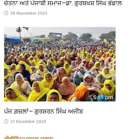
ਚੇਤਨਾ ਅਤੇ ਪੰਜਾਬੀ ਸਮਾਜ—ਡਾ. ਗੁਰਬਖਸ਼ ਸਿੰਘ ਭੰਡਾਲ
28 November 2023
ਪੰਜ ਗ਼ਜ਼ਲਾਂ— ਗੁਰਸ਼ਰਨ ਸਿੰਘ ਅਜੀਬ
27 December 2020