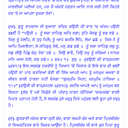
੫/੬੧੧) ਵਾਲ਼ੀ ਆਪਸੀ ਏਕਤਾ ਕਾਇਮ ਕਰ ਚੁੱਕੀਆਂ) ਪਤੀ ਦੇ ਮਿਸਾਲ ਦਾ ਅਨੰਦ
ਮਾਣਦੀਆਂ ਪਈਆਂ ਹਨ, ਪਰ ਮੈਂ ਅੰਦਰੋਂ ਨਫ਼ਰਤ ਆਦਿ ਨਾਲ਼ ਸੜੀ ਹੋਈ ਕਿਹੜੇ
ਦਰ ’ਤੇ ਜਾ ਆਪਣਾ ਦੁਖੜਾ ਰੋਵਾਂ।
(ਅ). ਗੁਰੂ ਰਾਮਦਾਸ ਜੀ ਦੁਆਰਾ ਰਚਿਤ ਗਉੜੀ ਕੀ ਵਾਰ ’ਚ ਅੰਤਮ ਪਉੜੀ
33ਵੀਂ ਹੈ ‘‘ਪਉੜੀ ॥ ਤੂੰ ਸਚਾ ਸਾਹਿਬੁ ਅਤਿ ਵਡਾ; ਤੁਹਿ ਜੇਵਡੁ ਤੂੰ ਵਡ ਵਡੇ ॥
ਜਿਸੁ ਤੂੰ ਮੇਲਹਿ, ਸੋ ਤੁਧੁ ਮਿਲੈ; ਤੂੰ ਆਪੇ ਬਖਸਿ ਲੈਹਿ, ਲੇਖਾ ਛਡੇ ॥ ਜਿਸ ਨੋ ਤੂੰ
ਆਪਿ ਮਿਲਾਇਦਾ; ਸੋ ਸਤਿਗੁਰੁ ਸੇਵੇ, ਮਨੁ ਗਡ ਗਡੇ ॥ ਤੂੰ ਸਚਾ ਸਾਹਿਬੁ ਸਚੁ ਤੂ;
ਸਭੁ ਜੀਉ ਪਿੰਡੁ ਚੰਮੁ ਤੇਰਾ ਹਡੇ ॥ ਜਿਉ ਭਾਵੈ, ਤਿਉ ਰਖੁ ਤੂੰ ਸਚਿਆ ! ਨਾਨਕ
ਮਨਿ ਆਸ ਤੇਰੀ, ਵਡ ਵਡੇ ! ॥ ੩੩॥ ੧॥ ਸੁਧੁ ॥ (ਗਉੜੀ ਕੀ ਵਾਰ/ਮਹਲਾ
੪/੩੧੭) ਇਸ ਸਚਖੰਡ ਨਜ਼ਰੀਏ ਨੂੰ ਧਿਆਨ ’ਚੋਂ ਵਿਸਾਰ ਕੇ ਇਸੇ ਵਾਰ ਦੀ 17ਵੀਂ
ਪਉੜੀ ਦਾ ਪਾਠ ਕਰਦਿਆਂ ਕੋਈ ਭੀ ਸਿੱਖ ਆਪਣੇ ਆਪ ਨੂੰ ਮਨਮੁਖ ਅਖਵਾ ਕੇ
ਜੀਵਨ ਬਾਜ਼ੀ ਹਾਰਦਾ ਨਹੀਂ ਵੇਖੇਗਾ ‘‘ਗੁਰਮੁਖਿ ਜਿਤਾ; ਮਨਮੁਖਿ ਹਾਰਿਆ ॥
੧੭॥’’ (ਗਉੜੀ ਕੀ ਵਾਰ/ਮਹਲਾ ੪/੩੧੦) ਜਦਕਿ ਆਪਣੇ ਆਪ ਨੂੰ ਮਨਮੁਖ ਬਣ
ਬਿਰਹਾ (ਰੱਬ ਤੋਂ ਪਏ ਵਿਛੋੜੇ ਦੀ ਪੀੜਾ) ਧਾਰਨ ਕੀਤਿਆਂ ‘ਕਰਮਖੰਡ’ ਵਾਲ਼ੀ
ਮਿਹਰ ਪ੍ਰਾਪਤ ਹੋਣੀ ਹੈ, ਜੋ ਸਚਖੰਡ (ਸੋ ਘਰੁ) ਵਿਖੇ ਪਹੁੰਚਣ ਲਈ ਬੂਹਾ (ਸੋ ਦਰੁ)
ਹੈ।
(ੲ). ਗੁਰਬਾਣੀ ਅੰਦਰ ਬਾਬਾ ਸ਼੍ਰੀ ਚੰਦ, ਬਾਬਾ ਲਖਮੀ ਚੰਦ ਅਤੇ ਬਾਬਾ ਪ੍ਰਿਥੀਚੰਦ
ਦੇ ਵਿਅਕਤਿਤਵ ਬਾਰੇ ਜ਼ਿਕਰ ਆਉਂਦਾ ਹੈ। ਪ੍ਰਿਥੀਚੰਦ ਜੀ ਬਾਰੇ ਖ਼ੁਦ ਪਿਤਾ ਗੁਰੂ