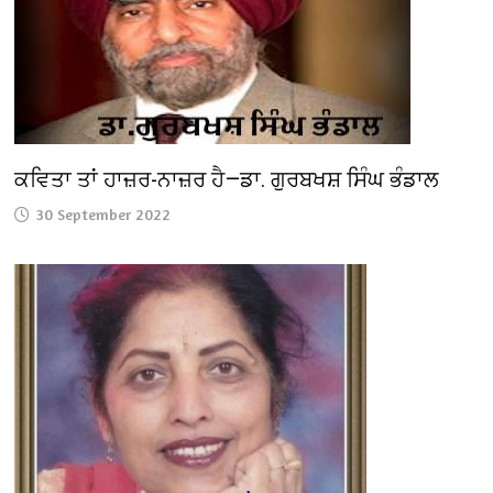
ਕਵਿਤਾ ਤਾਂ ਹਾਜ਼ਰ-ਨਾਜ਼ਰ ਹੈ—ਡਾ. ਗੁਰਬਖਸ਼ ਸਿੰਘ ਭੰਡਾਲ
30 September 2022