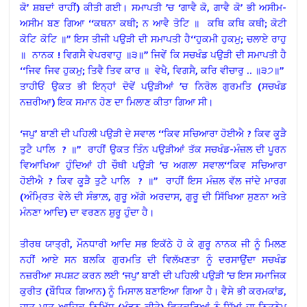
ਕੋ’ ਸ਼ਬਦਾਂ ਰਾਹੀਂ) ਕੀਤੀ ਗਈ। ਸਮਾਪਤੀ ’ਚ ‘ਗਾਵੈ ਕੋ, ਗਾਵੈ ਕੋ’ ਭੀ ਅਸੀਮ-
ਅਸੀਮ ਬਣ ਗਿਆ ‘‘ਕਥਨਾ ਕਥੀ; ਨ ਆਵੈ ਤੋਟਿ ॥ ਕਥਿ ਕਥਿ ਕਥੀ; ਕੋਟੀ
ਕੋਟਿ ਕੋਟਿ ॥’’ ਇਸ ਤੀਜੀ ਪਉੜੀ ਦੀ ਸਮਾਪਤੀ ਹੈ‘‘ਹੁਕਮੀ ਹੁਕਮੁ; ਚਲਾਏ ਰਾਹੁ
॥ ਨਾਨਕ ! ਵਿਗਸੈ ਵੇਪਰਵਾਹੁ ॥੩॥’’ ਜਿਵੇਂ ਕਿ ਸਚਖੰਡ ਪਉੜੀ ਦੀ ਸਮਾਪਤੀ ਹੈ
‘‘ਜਿਵ ਜਿਵ ਹੁਕਮੁ; ਤਿਵੈ ਤਿਵ ਕਾਰ ॥ ਵੇਖੈ, ਵਿਗਸੈ, ਕਰਿ ਵੀਚਾਰੁ .. ॥੩੭॥’’
ਤਾਹੀਓਂ ਉਕਤ ਭੀ ਇਨ੍ਹਾਂ ਦੋਵੇਂ ਪਉੜੀਆਂ ’ਚ ਨਿਰੋਲ ਗੁਰਮਤਿ (ਸਚਖੰਡ
ਨਜ਼ਰੀਆ) ਇਕ ਸਮਾਨ ਹੋਣ ਦਾ ਮਿਲਾਣ ਕੀਤਾ ਗਿਆ ਸੀ।
‘ਜਪੁ’ ਬਾਣੀ ਦੀ ਪਹਿਲੀ ਪਉੜੀ ਦੇ ਸਵਾਲ ‘‘ਕਿਵ ਸਚਿਆਰਾ ਹੋਈਐ ? ਕਿਵ ਕੂੜੈ
ਤੁਟੈ ਪਾਲਿ ? ॥’’ ਰਾਹੀਂ ਉਕਤ ਤਿੰਨ ਪਉੜੀਆਂ ਤੱਕ ਸਚਖੰਡ-ਮੰਜ਼ਲ ਦੀ ਪੂਰਨ
ਵਿਆਖਿਆ ਹੁੰਦਿਆਂ ਹੀ ਚੌਥੀ ਪਉੜੀ ’ਚ ਅਗਲਾ ਸਵਾਲ‘‘ਕਿਵ ਸਚਿਆਰਾ
ਹੋਈਐ ? ਕਿਵ ਕੂੜੈ ਤੁਟੈ ਪਾਲਿ ? ॥’’ ਰਾਹੀਂ ਇਸ ਮੰਜ਼ਲ ਵੱਲ ਜਾਂਦੇ ਮਾਰਗ
(ਅੰਮ੍ਰਿਤ ਵੇਲੇ ਦੀ ਸੰਭਾਲ਼, ਗੁਰੂ ਅੱਗੇ ਅਰਦਾਸ, ਗੁਰੂ ਦੀ ਸਿੱਖਿਆ ਸੁਣਨਾ ਅਤੇ
ਮੰਨਣਾ ਆਦਿ) ਦਾ ਵਰਣਨ ਸ਼ੁਰੂ ਹੁੰਦਾ ਹੈ।
ਤੀਰਥ ਯਾਤ੍ਰੀ, ਮੌਨਧਾਰੀ ਆਦਿ ਸਭ ਇਕੱਠੇ ਹੋ ਕੇ ਗੁਰੂ ਨਾਨਕ ਜੀ ਨੂੰ ਮਿਲਣ
ਨਹੀਂ ਆਏ ਸਨ ਬਲਕਿ ਗੁਰਮਤਿ ਦੀ ਵਿਲੱਖਣਤਾ ਨੂੰ ਦਰਸਾਉਂਦਾ ਸਚਖੰਡ
ਨਜ਼ਰੀਆ ਸਪਸ਼ਟ ਕਰਨ ਲਈ ‘ਜਪੁ’ ਬਾਣੀ ਦੀ ਪਹਿਲੀ ਪਉੜੀ ’ਚ ਇਸ ਸਮਾਜਿਕ
ਕੁਰੀਤ (ਬੌਧਿਕ ਗਿਆਨ) ਨੂੰ ਮਿਸਾਲ ਬਣਾਇਆ ਗਿਆ ਹੈ। ਵੈਸੇ ਭੀ ਕਰਮਕਾਂਡ,
ਜਾਤ-ਪਾਤ ਆਦਿਕ ਨਿਖਿੱਧ (ਖੰਡਨ ਕੀਤੇ) ਵਿਤਕਰਿਆਂ ਨੂੰ ਸਿੱਖਾਂ ਦਾ ਨਿਤਨੇਮ