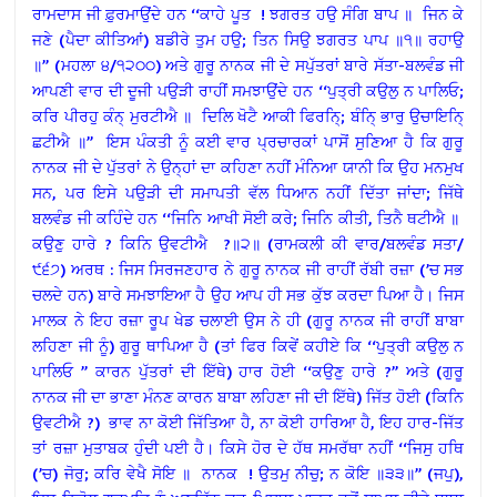
ਰਾਮਦਾਸ ਜੀ ਫ਼ੁਰਮਾਉਂਦੇ ਹਨ ‘‘ਕਾਹੇ ਪੂਤ ! ਝਗਰਤ ਹਉ ਸੰਗਿ ਬਾਪ ॥ ਜਿਨ ਕੇ
ਜਣੇ (ਪੈਦਾ ਕੀਤਿਆਂ) ਬਡੀਰੇ ਤੁਮ ਹਉ; ਤਿਨ ਸਿਉ ਝਗਰਤ ਪਾਪ ॥੧॥ ਰਹਾਉ
॥’’ (ਮਹਲਾ ੪/੧੨੦੦) ਅਤੇ ਗੁਰੂ ਨਾਨਕ ਜੀ ਦੇ ਸਪੁੱਤਰਾਂ ਬਾਰੇ ਸੱਤਾ-ਬਲਵੰਡ ਜੀ
ਆਪਣੀ ਵਾਰ ਦੀ ਦੂਜੀ ਪਉੜੀ ਰਾਹੀਂ ਸਮਝਾਉਂਦੇ ਹਨ ‘‘ਪੁਤ੍ਰੀ ਕਉਲੁ ਨ ਪਾਲਿਓ;
ਕਰਿ ਪੀਰਹੁ ਕੰਨ੍ ਮੁਰਟੀਐ ॥ ਦਿਲਿ ਖੋਟੈ ਆਕੀ ਫਿਰਨਿ੍; ਬੰਨਿ੍ ਭਾਰੁ ਉਚਾਇਨਿ੍
ਛਟੀਐ ॥’’ ਇਸ ਪੰਕਤੀ ਨੂੰ ਕਈ ਵਾਰ ਪ੍ਰਚਾਰਕਾਂ ਪਾਸੋਂ ਸੁਣਿਆ ਹੈ ਕਿ ਗੁਰੂ
ਨਾਨਕ ਜੀ ਦੇ ਪੁੱਤਰਾਂ ਨੇ ਉਨ੍ਹਾਂ ਦਾ ਕਹਿਣਾ ਨਹੀਂ ਮੰਨਿਆ ਯਾਨੀ ਕਿ ਉਹ ਮਨਮੁਖ
ਸਨ, ਪਰ ਇਸੇ ਪਉੜੀ ਦੀ ਸਮਾਪਤੀ ਵੱਲ ਧਿਆਨ ਨਹੀਂ ਦਿੱਤਾ ਜਾਂਦਾ; ਜਿੱਥੇ
ਬਲਵੰਡ ਜੀ ਕਹਿੰਦੇ ਹਨ ‘‘ਜਿਨਿ ਆਖੀ ਸੋਈ ਕਰੇ; ਜਿਨਿ ਕੀਤੀ, ਤਿਨੈ ਥਟੀਐ ॥
ਕਉਣੁ ਹਾਰੇ ? ਕਿਨਿ ਉਵਟੀਐ ?॥੨॥ (ਰਾਮਕਲੀ ਕੀ ਵਾਰ/ਬਲਵੰਡ ਸਤਾ/
੯੬੭) ਅਰਥ : ਜਿਸ ਸਿਰਜਣਹਾਰ ਨੇ ਗੁਰੂ ਨਾਨਕ ਜੀ ਰਾਹੀਂ ਰੱਬੀ ਰਜ਼ਾ (’ਚ ਸਭ
ਚਲਦੇ ਹਨ) ਬਾਰੇ ਸਮਝਾਇਆ ਹੈ ਉਹ ਆਪ ਹੀ ਸਭ ਕੁੱਝ ਕਰਦਾ ਪਿਆ ਹੈ। ਜਿਸ
ਮਾਲਕ ਨੇ ਇਹ ਰਜ਼ਾ ਰੂਪ ਖੇਡ ਚਲਾਈ ਉਸ ਨੇ ਹੀ (ਗੁਰੂ ਨਾਨਕ ਜੀ ਰਾਹੀਂ ਬਾਬਾ
ਲਹਿਣਾ ਜੀ ਨੂੰ) ਗੁਰੂ ਥਾਪਿਆ ਹੈ (ਤਾਂ ਫਿਰ ਕਿਵੇਂ ਕਹੀਏ ਕਿ ‘‘ਪੁਤ੍ਰੀ ਕਉਲੁ ਨ
ਪਾਲਿਓ ’’ ਕਾਰਨ ਪੁੱਤਰਾਂ ਦੀ ਇੱਥੇ) ਹਾਰ ਹੋਈ ‘‘ਕਉਣੁ ਹਾਰੇ ?’’ ਅਤੇ (ਗੁਰੂ
ਨਾਨਕ ਜੀ ਦਾ ਭਾਣਾ ਮੰਨਣ ਕਾਰਨ ਬਾਬਾ ਲਹਿਣਾ ਜੀ ਦੀ ਇੱਥੇ) ਜਿੱਤ ਹੋਈ (ਕਿਨਿ
ਉਵਟੀਐ ?) ਭਾਵ ਨਾ ਕੋਈ ਜਿੱਤਿਆ ਹੈ, ਨਾ ਕੋਈ ਹਾਰਿਆ ਹੈ, ਇਹ ਹਾਰ-ਜਿੱਤ
ਤਾਂ ਰਜ਼ਾ ਮੁਤਾਬਕ ਹੁੰਦੀ ਪਈ ਹੈ। ਕਿਸੇ ਹੋਰ ਦੇ ਹੱਥ ਸਮਰੱਥਾ ਨਹੀਂ ‘‘ਜਿਸੁ ਹਥਿ
(’ਚ) ਜੋਰੁ; ਕਰਿ ਵੇਖੈ ਸੋਇ ॥ ਨਾਨਕ ! ਉਤਮੁ ਨੀਚੁ; ਨ ਕੋਇ ॥੩੩॥’’ (ਜਪੁ),