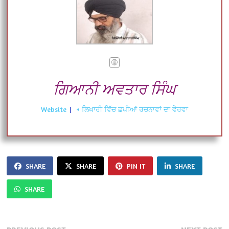
ਗਿਆਨੀ ਅਵਤਾਰ ਸਿੰਘ
Website
|
+ ਲਿਖਾਰੀ ਵਿੱਚ ਛਪੀਆਂ ਰਚਨਾਵਾਂ ਦਾ ਵੇਰਵਾ
SHARE
SHARE
PIN IT
SHARE
SHARE
Previous
N