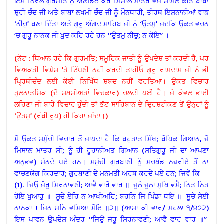
ਇਸ ਨਿਰੋਲ ਗੁਰਮਤਿ ਨੂੰ ਅਣਡਿੱਠ ਕਰ ਮਿਸਾਲ ਮਾਤਰ ਵਜੋਂ ਸ਼ਾਮਲ ਕੀਤੇ ਬਾਬਾ
ਸ਼੍ਰੀ ਚੰਦ ਜੀ ਅਤੇ ਬਾਬਾ ਲਖਮੀ ਚੰਦ ਜੀ ਨੂੰ ਮੌਨਧਾਰੀ, ਤੀਰਥ ਇਸ਼ਨਾਨੀਆਂ ਵਾਙ
‘ਨੀਚੁ’ ਬਣਾ ਦਿੱਤਾ ਅਤੇ ਗੁਰੂ ਅੰਗਦ ਸਾਹਿਬ ਜੀ ਨੂੰ ‘ਉਤਮੁ’ ਜਦਕਿ ਉਕਤ ਵਚਨ
’ਚ ਗੁਰੂ ਨਾਨਕ ਜੀ ਖ਼ੁਦ ਕਹਿ ਰਹੇ ਹਨ ‘‘ਉਤਮੁ ਨੀਚੁ; ਨ ਕੋਇ’’ ।
(ਨੋਟ : ਧਿਆਨ ਰਹੇ ਕਿ ਗੁਰਮਤਿ; ਸਮੂਹਿਕ ਜਾਤੀ ਨੂੰ ਉਪਦੇਸ਼ ਤਾਂ ਕਰਦੀ ਹੈ, ਪਰ
ਵਿਅਕਤੀ ਵਿਸ਼ੇਸ਼ ’ਤੇ ਟਿੱਪਣੀ ਨਹੀਂ ਕਰਦੀ ਤਾਹੀਓ ਗੁਰੂ ਰਾਮਦਾਸ ਜੀ ਨੇ ਭੀ
ਪ੍ਰਿਥੀਚੰਦ ਲਈ ਕੋਈ ਨਿਖਿੱਧ ਸ਼ਬਦ ਨਹੀਂ ਵਰਤਿਆ। ਉਕਤ ਵਿਚਾਰ
ਤੁਲਨਾਤਮਿਕ (ਦੋ ਸ਼ਖ਼ਸੀਅਤਾਂ ਵਿਚਕਾਰ) ਚਲਦੀ ਪਈ ਹੈ। ਜੇ ਕੇਵਲ ਭਾਈ
ਲਹਿਣਾ ਜੀ ਬਾਰੇ ਵਿਚਾਰ ਹੁੰਦੀ ਤਾਂ ਭੱਟ ਸਾਹਿਬਾਨ ਦੇ ਦ੍ਰਿਸ਼ਟੀਕੋਣ ਤੋਂ ਉਨ੍ਹਾਂ ਨੂੰ
‘ਉਤਮੁ’ (ਰੱਬੀ ਰੂਪ) ਹੀ ਕਿਹਾ ਜਾਂਦਾ।)
ਸੋ ਉਕਤ ਸਮੁੱਚੀ ਵਿਚਾਰ ਤੋਂ ਜਾਪਦਾ ਹੈ ਕਿ ਬਹੁਤਾਤ ਸਿੱਖ; ਬੌਧਿਕ ਗਿਆਨ, ਜੋ
ਮਿਸਾਲ ਮਾਤਰ ਸੀ; ਨੂੰ ਹੀ ਰੂਹਾਨੀਅਤ ਗਿਆਨ (ਸਤਿਗੁਰੂ ਜੀ ਦਾ ਆਪਣਾ
ਅਨੁਭਵ) ਮੰਨਦੇ ਪਏ ਹਨ। ਸਮੁੱਚੀ ਗੁਰਬਾਣੀ ਨੂੰ ਸਚਖੰਡ ਨਜ਼ਰੀਏ ਤੋਂ ਨਾ
ਵਾਚਣਯੋਗ ਕਿਰਦਾਰ; ਗੁਰਬਾਣੀ ਦੇ ਮਨਮਤੀ ਅਰਥ ਕਰਦੇ ਪਏ ਹਨ; ਜਿਵੇਂ ਕਿ
(1). ਜਿਉ ਜੋਰੂ ਸਿਰਨਾਵਣੀ; ਆਵੈ ਵਾਰੋ ਵਾਰ ॥ ਜੂਠੇ ਜੂਠਾ ਮੁਖਿ ਵਸੈ; ਨਿਤ ਨਿਤ
ਹੋਇ ਖੁਆਰੁ ॥ ਸੂਚੇ ਏਹਿ ਨ ਆਖੀਅਹਿ; ਬਹਨਿ ਜਿ ਪਿੰਡਾ ਧੋਇ ॥ ਸੂਚੇ ਸੇਈ
ਨਾਨਕਾ ! ਜਿਨ ਮਨਿ ਵਸਿਆ ਸੋਇ ॥੨॥ (ਆਸਾ ਕੀ ਵਾਰ/ ਮਹਲਾ ੧/੪੭੨)
ਇਸ ਪਾਵਨ ਉਪਦੇਸ਼ ਅੰਦਰ ‘‘ਜਿਉ ਜੋਰੂ ਸਿਰਨਾਵਣੀ; ਆਵੈ ਵਾਰੋ ਵਾਰ ॥’’