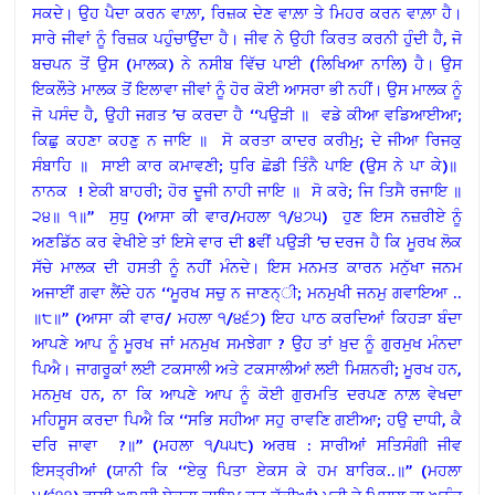
ਸਕਦੇ। ਉਹ ਪੈਦਾ ਕਰਨ ਵਾਲ਼ਾ, ਰਿਜ਼ਕ ਦੇਣ ਵਾਲ਼ਾ ਤੇ ਮਿਹਰ ਕਰਨ ਵਾਲ਼ਾ ਹੈ।
ਸਾਰੇ ਜੀਵਾਂ ਨੂੰ ਰਿਜ਼ਕ ਪਹੁੰਚਾਉਂਦਾ ਹੈ। ਜੀਵ ਨੇ ਉਹੀ ਕਿਰਤ ਕਰਨੀ ਹੁੰਦੀ ਹੈ, ਜੋ
ਬਚਪਨ ਤੋਂ ਉਸ (ਮਾਲਕ) ਨੇ ਨਸੀਬ ਵਿੱਚ ਪਾਈ (ਲਿਖਿਆ ਨਾਲਿ) ਹੈ। ਉਸ
ਇਕਲੌਤੇ ਮਾਲਕ ਤੋਂ ਇਲਾਵਾ ਜੀਵਾਂ ਨੂੰ ਹੋਰ ਕੋਈ ਆਸਰਾ ਭੀ ਨਹੀਂ। ਉਸ ਮਾਲਕ ਨੂੰ
ਜੋ ਪਸੰਦ ਹੈ, ਉਹੀ ਜਗਤ ’ਚ ਕਰਦਾ ਹੈ ‘‘ਪਉੜੀ ॥ ਵਡੇ ਕੀਆ ਵਡਿਆਈਆ;
ਕਿਛੁ ਕਹਣਾ ਕਹਣੁ ਨ ਜਾਇ ॥ ਸੋ ਕਰਤਾ ਕਾਦਰ ਕਰੀਮੁ; ਦੇ ਜੀਆ ਰਿਜਕੁ
ਸੰਬਾਹਿ ॥ ਸਾਈ ਕਾਰ ਕਮਾਵਣੀ; ਧੁਰਿ ਛੋਡੀ ਤਿੰਨੈ ਪਾਇ (ਉਸ ਨੇ ਪਾ ਕੇ)॥
ਨਾਨਕ ! ਏਕੀ ਬਾਹਰੀ; ਹੋਰ ਦੂਜੀ ਨਾਹੀ ਜਾਇ ॥ ਸੋ ਕਰੇ; ਜਿ ਤਿਸੈ ਰਜਾਇ ॥
੨੪॥ ੧॥’’ ਸੁਧੁ (ਆਸਾ ਕੀ ਵਾਰ/ਮਹਲਾ ੧/੪੭੫) ਹੁਣ ਇਸ ਨਜ਼ਰੀਏ ਨੂੰ
ਅਣਡਿੱਠ ਕਰ ਵੇਖੀਏ ਤਾਂ ਇਸੇ ਵਾਰ ਦੀ 8ਵੀਂ ਪਉੜੀ ’ਚ ਦਰਜ ਹੈ ਕਿ ਮੂਰਖ ਲੋਕ
ਸੱਚੇ ਮਾਲਕ ਦੀ ਹਸਤੀ ਨੂੰ ਨਹੀਂ ਮੰਨਦੇ। ਇਸ ਮਨਮਤ ਕਾਰਨ ਮਨੁੱਖਾ ਜਨਮ
ਅਜਾਈਂ ਗਵਾ ਲੈਂਦੇ ਹਨ ‘‘ਮੂਰਖ ਸਚੁ ਨ ਜਾਣਨ੍ੀ; ਮਨਮੁਖੀ ਜਨਮੁ ਗਵਾਇਆ ..
॥੮॥’’ (ਆਸਾ ਕੀ ਵਾਰ/ ਮਹਲਾ ੧/੪੬੭) ਇਹ ਪਾਠ ਕਰਦਿਆਂ ਕਿਹੜਾ ਬੰਦਾ
ਆਪਣੇ ਆਪ ਨੂੰ ਮੂਰਖ ਜਾਂ ਮਨਮੁਖ ਸਮਝੇਗਾ ? ਉਹ ਤਾਂ ਖ਼ੁਦ ਨੂੰ ਗੁਰਮੁਖ ਮੰਨਦਾ
ਪਿਐ। ਜਾਗਰੂਕਾਂ ਲਈ ਟਕਸਾਲੀ ਅਤੇ ਟਕਸਾਲੀਆਂ ਲਈ ਮਿਸ਼ਨਰੀ; ਮੂਰਖ ਹਨ,
ਮਨਮੁਖ ਹਨ, ਨਾ ਕਿ ਆਪਣੇ ਆਪ ਨੂੰ ਕੋਈ ਗੁਰਮਤਿ ਦਰਪਣ ਨਾਲ਼ ਵੇਖਦਾ
ਮਹਿਸੂਸ ਕਰਦਾ ਪਿਐ ਕਿ ‘‘ਸਭਿ ਸਹੀਆ ਸਹੁ ਰਾਵਣਿ ਗਈਆ; ਹਉ ਦਾਧੀ, ਕੈ
ਦਰਿ ਜਾਵਾ ?॥’’ (ਮਹਲਾ ੧/੫੫੮) ਅਰਥ : ਸਾਰੀਆਂ ਸਤਿਸੰਗੀ ਜੀਵ
ਇਸਤ੍ਰੀਆਂ (ਯਾਨੀ ਕਿ ‘‘ਏਕੁ ਪਿਤਾ ਏਕਸ ਕੇ ਹਮ ਬਾਰਿਕ..॥’’ (ਮਹਲਾ