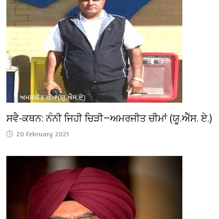
ਸਵੈ-ਕਥਨ: ਨੰਨੀ ਜਿਹੀ ਚਿੜੀ—ਅਮਰਜੀਤ ਚੀਮਾਂ (ਯੂ.ਐੱਸ. ਏ.)
20 February 2021