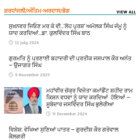
ਸ਼ਰਧਾਂਜਲੀ/ਅੰਤਿਮ-ਅਰਦਾਸ/ਭੋਗ
VIEW ALL
ਸੁਖ਼ਨਵਰ ਜਿਓਣ ਮਰ ਕੇ ਵੀ…‘ਲੋਹ ਪੁਰਸ਼’ ਅਮੋਲਕ ਸਿੰਘ ਜੰਮੂ ਨੂੰ
ਯਾਦ ਕਰਦਿਆਂ…ਡਾ. ਕੁਲਵਿੰਦਰ ਸਿੰਘ ਬਾਠ
12 July 2026
ਗੁਰਮਤਿ ਨੂੰ ਪ੍ਰਣਾਈ ਬਹਾਦਰੀ ਦੀ ਪ੍ਰਤੀਕ ਜਸਪਾਲ ਕੌਰ ਅਨੰਤ
— ਉਜਾਗਰ ਸਿੰਘ
9 November 2025
ਮਹਾਂਵੀਰ ਚੱਕ੍ਰ ਵਿਜੇਤਾ ਕਮਾਂਡੈਂਟ ਸ਼ਹੀਦ ਰਾਮ
ਕਿਸ਼ਨ ਵਧਵਾ ਨੂੰ ਯਾਦ ਕਰਦਿਆਂ ਹੋਇਆਂ —
ਸੂਬੇਦਾਰ ਜਸਵਿੰਦਰ ਸਿੰਘ ਭੁਲੇਰੀਆ
11 December 2024
ਵਿਸ਼ੇਸ਼: ਵੇਖਿਆ ਸੁਣਿਆਂ ਪਾਤਰ — ਗੁਰਦੀਸ਼ ਕੌਰ ਗਰੇਵਾਲ
ਕੈਲਗਰੀ