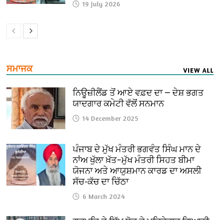
19 July 2026
ਸਮਾਜਕ
VIEW ALL
ਨਿਊਜ਼ੀਲੈਂਡ ਤੋਂ ਆਏ ਵਫ਼ਦ ਦਾ — ਦੇਸ਼ ਭਗਤ
ਯਾਦਗਾਰ ਕਮੇਟੀ ਵੱਲੋਂ ਸਨਮਾਨ
14 December 2025
ਪੰਜਾਬ ਦੇ ਮੁੱਖ ਮੰਤਰੀ ਭਗਵੰਤ ਸਿੰਘ ਮਾਨ ਦੇ
ਨਾਂਅ ਖੁੱਲਾ ਖ਼ੱਤ–ਮੁੱਖ ਮੰਤਰੀ ਸਿਹਤ ਬੀਮਾ
ਯੋਜਨਾ ਅਤੇ ਆਯੁਸ਼ਮਾਨ ਕਾਰਡ ਦਾ ਅਸਲੀ
ਸੱਚ-ਕੱਚ ਦਾ ਚਿੱਠਾ
6 March 2024