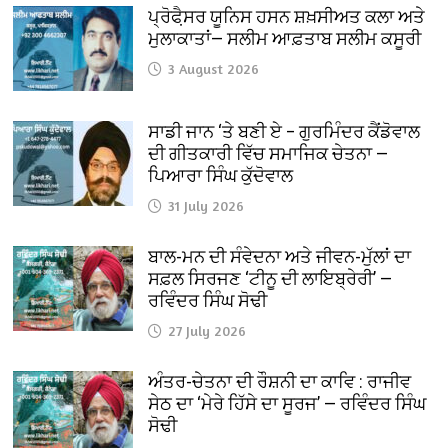
ਪ੍ਰੋਫੈ਼ਸਰ ਯੂਨਿਸ ਹਸਨ ਸ਼ਖ਼ਸੀਅਤ ਕਲਾ ਅਤੇ
ਮੁਲਾਕਾਤਾਂ— ਸਲੀਮ ਆਫ਼ਤਾਬ ਸਲੀਮ ਕਸੂਰੀ
3 August 2026
ਸਾਡੀ ਜਾਨ ‘ਤੇ ਬਣੀ ਏ – ਗੁਰਮਿੰਦਰ ਕੈਂਡੋਵਾਲ
ਦੀ ਗੀਤਕਾਰੀ ਵਿੱਚ ਸਮਾਜਿਕ ਚੇਤਨਾ —
ਪਿਆਰਾ ਸਿੰਘ ਕੁੱਦੋਵਾਲ
31 July 2026
ਬਾਲ-ਮਨ ਦੀ ਸੰਵੇਦਨਾ ਅਤੇ ਜੀਵਨ-ਮੁੱਲਾਂ ਦਾ
ਸਫ਼ਲ ਸਿਰਜਣ ‘ਟੀਨੂ ਦੀ ਲਾਇਬ੍ਰੇਰੀ’ —
ਰਵਿੰਦਰ ਸਿੰਘ ਸੋਢੀ
27 July 2026
ਅੰਤਰ-ਚੇਤਨਾ ਦੀ ਰੌਸ਼ਨੀ ਦਾ ਕਾਵਿ : ਰਾਜੀਵ
ਸੇਠ ਦਾ ‘ਮੇਰੇ ਹਿੱਸੇ ਦਾ ਸੂਰਜ’ — ਰਵਿੰਦਰ ਸਿੰਘ
ਸੋਢੀ