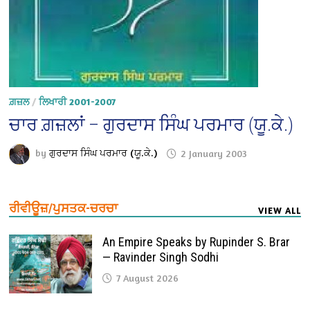
ਗ਼ਜ਼ਲ
/
ਲਿਖਾਰੀ 2001-2007
ਚਾਰ ਗ਼ਜ਼ਲਾਂ – ਗੁਰਦਾਸ ਸਿੰਘ ਪਰਮਾਰ (ਯੂ.ਕੇ.)
by
ਗੁਰਦਾਸ ਸਿੰਘ ਪਰਮਾਰ (ਯੂ.ਕੇ.)
2 January 2003
ਰੀਵੀਊਜ਼/ਪੁਸਤਕ-ਚਰਚਾ
VIEW ALL
An Empire Speaks by Rupinder S. Brar
— Ravinder Singh Sodhi
7 August 2026