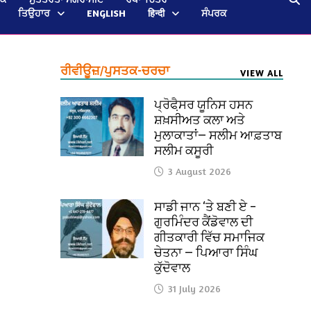
ਤਿਉਹਾਰ
ENGLISH
हिन्दी
ਸੰਪਰਕ
ਰੀਵੀਊਜ਼/ਪੁਸਤਕ-ਚਰਚਾ
VIEW ALL
ਪ੍ਰੋਫੈ਼ਸਰ ਯੂਨਿਸ ਹਸਨ
ਸ਼ਖ਼ਸੀਅਤ ਕਲਾ ਅਤੇ
ਮੁਲਾਕਾਤਾਂ— ਸਲੀਮ ਆਫ਼ਤਾਬ
ਸਲੀਮ ਕਸੂਰੀ
3 August 2026
ਸਾਡੀ ਜਾਨ ‘ਤੇ ਬਣੀ ਏ –
ਗੁਰਮਿੰਦਰ ਕੈਂਡੋਵਾਲ ਦੀ
ਗੀਤਕਾਰੀ ਵਿੱਚ ਸਮਾਜਿਕ
ਚੇਤਨਾ — ਪਿਆਰਾ ਸਿੰਘ
ਕੁੱਦੋਵਾਲ
31 July 2026