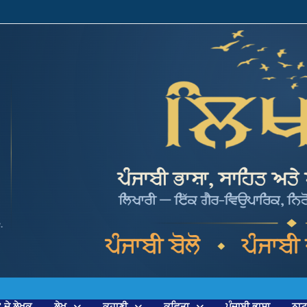
’ ਦੇ ਲੇਖਕ
ਲੇਖ
ਕਹਾਣੀ
ਕਵਿਤਾ
ਪੰਜਾਬੀ ਭਾਸ਼ਾ
ਨਾ