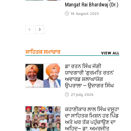
Mangat Rai Bhardwaj (Dr.)
16 August 2023
ਸਾਹਿਤਕ ਸਮਾਚਾਰ
VIEW ALL
ਡਾ ਰਤਨ ਸਿੰਘ ਜੱਗੀ
ਯਾਦਗਾਰੀ ‘ਗੁਰਮਤਿ ਰਤਨ’
ਅਵਾਰਡ ਸ਼ਲਾਘਾਯੋਗ
ਉਪਰਾਲਾ — ਉਜਾਗਰ ਸਿੰਘ
27 July 2026
ਕਹਾਣੀਕਾਰ ਲਾਲ ਸਿੰਘ ਦਸੂਹਾ
ਦਾ ਸਾਹਿਤਕ ਮਿਸ਼ਨ ਹਰ ਪਿੰਡ
ਅਤੇ ਘਰ ਤੱਕ ਪਹੁੰਚਾਉਣ ਦਾ
ਅਹਿਦ— ਡਾ. ਅਮਰਜੀਤ