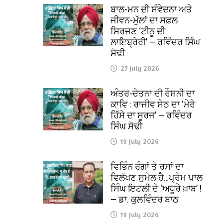
ਬਾਲ-ਮਨ ਦੀ ਸੰਵੇਦਨਾ ਅਤੇ
ਜੀਵਨ-ਮੁੱਲਾਂ ਦਾ ਸਫ਼ਲ
ਸਿਰਜਣ ‘ਟੀਨੂ ਦੀ
ਲਾਇਬ੍ਰੇਰੀ’ — ਰਵਿੰਦਰ ਸਿੰਘ
ਸੋਢੀ
27 July 2026
ਅੰਤਰ-ਚੇਤਨਾ ਦੀ ਰੌਸ਼ਨੀ ਦਾ
ਕਾਵਿ : ਰਾਜੀਵ ਸੇਠ ਦਾ ‘ਮੇਰੇ
ਹਿੱਸੇ ਦਾ ਸੂਰਜ’ — ਰਵਿੰਦਰ
ਸਿੰਘ ਸੋਢੀ
19 July 2026
ਵਿਭਿੰਨ ਰੰਗਾਂ ਤੇ ਰਸਾਂ ਦਾ
ਵਿਲੱਖਣ ਸੁਮੇਲ ਹੈ…ਪ੍ਰੇਮ ਪਾਲ
ਸਿੰਘ ਇਟਲੀ ਦੇ ‘ਅਧੂਰੇ ਖ਼ਾਬ’ !
— ਡਾ. ਕੁਲਵਿੰਦਰ ਬਾਠ
19 July 2026