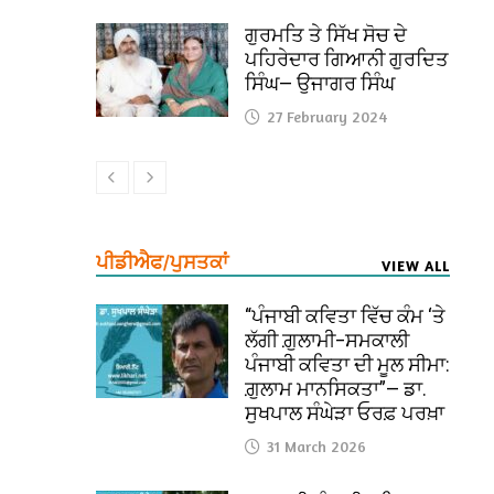
ਗੁਰਮਤਿ ਤੇ ਸਿੱਖ ਸੋਚ ਦੇ
ਪਹਿਰੇਦਾਰ ਗਿਆਨੀ ਗੁਰਦਿਤ
ਸਿੰਘ— ਉਜਾਗਰ ਸਿੰਘ
27 February 2024
ਪੀਡੀਐਫ/ਪੁਸਤਕਾਂ
VIEW ALL
“ਪੰਜਾਬੀ ਕਵਿਤਾ ਵਿੱਚ ਕੰਮ ‘ਤੇ
ਲੱਗੀ ਗ਼ੁਲਾਮੀ–ਸਮਕਾਲੀ
ਪੰਜਾਬੀ ਕਵਿਤਾ ਦੀ ਮੂਲ ਸੀਮਾ:
ਗ਼ੁਲਾਮ ਮਾਨਸਿਕਤਾ”— ਡਾ.
ਸੁਖਪਾਲ ਸੰਘੇੜਾ ਓਰਫ਼ ਪਰਖ਼ਾ
31 March 2026