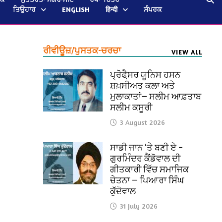
ਤਿਉਹਾਰ
ENGLISH
हिन्दी
ਸੰਪਰਕ
ਰੀਵੀਊਜ਼/ਪੁਸਤਕ-ਚਰਚਾ
VIEW ALL
ਪ੍ਰੋਫੈ਼ਸਰ ਯੂਨਿਸ ਹਸਨ
ਸ਼ਖ਼ਸੀਅਤ ਕਲਾ ਅਤੇ
ਮੁਲਾਕਾਤਾਂ— ਸਲੀਮ ਆਫ਼ਤਾਬ
ਸਲੀਮ ਕਸੂਰੀ
3 August 2026
ਸਾਡੀ ਜਾਨ ‘ਤੇ ਬਣੀ ਏ –
ਗੁਰਮਿੰਦਰ ਕੈਂਡੋਵਾਲ ਦੀ
ਗੀਤਕਾਰੀ ਵਿੱਚ ਸਮਾਜਿਕ
ਚੇਤਨਾ — ਪਿਆਰਾ ਸਿੰਘ
ਕੁੱਦੋਵਾਲ
31 July 2026