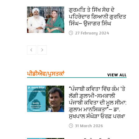
ਗੁਰਮਤਿ ਤੇ ਸਿੱਖ ਸੋਚ ਦੇ
ਪਹਿਰੇਦਾਰ ਗਿਆਨੀ ਗੁਰਦਿਤ
ਸਿੰਘ— ਉਜਾਗਰ ਸਿੰਘ
27 February 2024
ਪੀਡੀਐਫ/ਪੁਸਤਕਾਂ
VIEW ALL
“ਪੰਜਾਬੀ ਕਵਿਤਾ ਵਿੱਚ ਕੰਮ ‘ਤੇ
ਲੱਗੀ ਗ਼ੁਲਾਮੀ–ਸਮਕਾਲੀ
ਪੰਜਾਬੀ ਕਵਿਤਾ ਦੀ ਮੂਲ ਸੀਮਾ:
ਗ਼ੁਲਾਮ ਮਾਨਸਿਕਤਾ”— ਡਾ.
ਸੁਖਪਾਲ ਸੰਘੇੜਾ ਓਰਫ਼ ਪਰਖ਼ਾ
31 March 2026