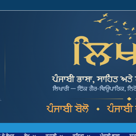
’ ਦੇ ਲੇਖਕ
ਲੇਖ
ਕਹਾਣੀ
ਕਵਿਤਾ
ਪੰਜਾਬੀ ਭਾਸ਼ਾ
ਨਾ