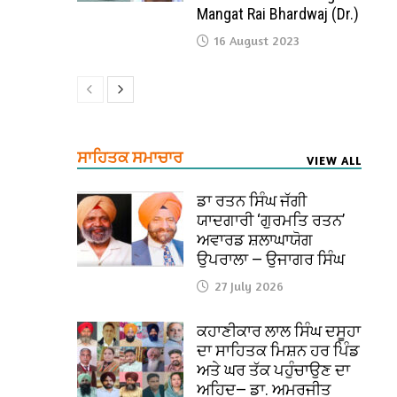
Mangat Rai Bhardwaj (Dr.)
16 August 2023
ਸਾਹਿਤਕ ਸਮਾਚਾਰ
VIEW ALL
ਡਾ ਰਤਨ ਸਿੰਘ ਜੱਗੀ
ਯਾਦਗਾਰੀ ‘ਗੁਰਮਤਿ ਰਤਨ’
ਅਵਾਰਡ ਸ਼ਲਾਘਾਯੋਗ
ਉਪਰਾਲਾ — ਉਜਾਗਰ ਸਿੰਘ
27 July 2026
ਕਹਾਣੀਕਾਰ ਲਾਲ ਸਿੰਘ ਦਸੂਹਾ
ਦਾ ਸਾਹਿਤਕ ਮਿਸ਼ਨ ਹਰ ਪਿੰਡ
ਅਤੇ ਘਰ ਤੱਕ ਪਹੁੰਚਾਉਣ ਦਾ
ਅਹਿਦ— ਡਾ. ਅਮਰਜੀਤ