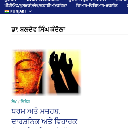
ਪੀਡੀਐਫ/ਪੁਸਤਕਾਂ/ਲੇਖ/ਕਹਾਣੀਆਂ/ਕਵਿਤਾ
ਗਿਆਨ-ਵਿਗਿਆਨ-ਤਕਨੀਕ
PUNJABI
ਡਾ: ਬਲਦੇਵ ਸਿੰਘ ਕੰਦੋਲਾ
ਲੇਖ
/
ਵਿਸ਼ੇਸ਼
ਧਰਮ ਅਤੇ ਮਜ਼ਹਬ:
ਦਾਰਸ਼ਨਿਕ ਅਤੇ ਵਿਹਾਰਕ