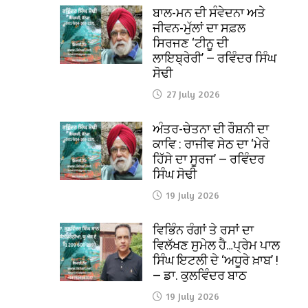
ਬਾਲ-ਮਨ ਦੀ ਸੰਵੇਦਨਾ ਅਤੇ
ਜੀਵਨ-ਮੁੱਲਾਂ ਦਾ ਸਫ਼ਲ
ਸਿਰਜਣ ‘ਟੀਨੂ ਦੀ
ਲਾਇਬ੍ਰੇਰੀ’ — ਰਵਿੰਦਰ ਸਿੰਘ
ਸੋਢੀ
27 July 2026
ਅੰਤਰ-ਚੇਤਨਾ ਦੀ ਰੌਸ਼ਨੀ ਦਾ
ਕਾਵਿ : ਰਾਜੀਵ ਸੇਠ ਦਾ ‘ਮੇਰੇ
ਹਿੱਸੇ ਦਾ ਸੂਰਜ’ — ਰਵਿੰਦਰ
ਸਿੰਘ ਸੋਢੀ
19 July 2026
ਵਿਭਿੰਨ ਰੰਗਾਂ ਤੇ ਰਸਾਂ ਦਾ
ਵਿਲੱਖਣ ਸੁਮੇਲ ਹੈ…ਪ੍ਰੇਮ ਪਾਲ
ਸਿੰਘ ਇਟਲੀ ਦੇ ‘ਅਧੂਰੇ ਖ਼ਾਬ’ !
— ਡਾ. ਕੁਲਵਿੰਦਰ ਬਾਠ
19 July 2026