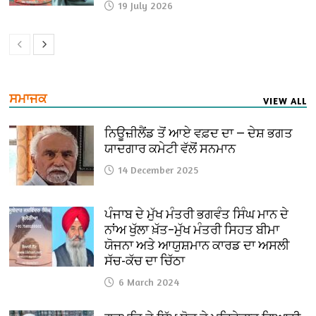
19 July 2026
ਸਮਾਜਕ
VIEW ALL
ਨਿਊਜ਼ੀਲੈਂਡ ਤੋਂ ਆਏ ਵਫ਼ਦ ਦਾ — ਦੇਸ਼ ਭਗਤ
ਯਾਦਗਾਰ ਕਮੇਟੀ ਵੱਲੋਂ ਸਨਮਾਨ
14 December 2025
ਪੰਜਾਬ ਦੇ ਮੁੱਖ ਮੰਤਰੀ ਭਗਵੰਤ ਸਿੰਘ ਮਾਨ ਦੇ
ਨਾਂਅ ਖੁੱਲਾ ਖ਼ੱਤ–ਮੁੱਖ ਮੰਤਰੀ ਸਿਹਤ ਬੀਮਾ
ਯੋਜਨਾ ਅਤੇ ਆਯੁਸ਼ਮਾਨ ਕਾਰਡ ਦਾ ਅਸਲੀ
ਸੱਚ-ਕੱਚ ਦਾ ਚਿੱਠਾ
6 March 2024