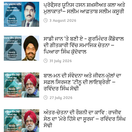
ਪ੍ਰੋਫੈ਼ਸਰ ਯੂਨਿਸ ਹਸਨ ਸ਼ਖ਼ਸੀਅਤ ਕਲਾ ਅਤੇ
ਮੁਲਾਕਾਤਾਂ— ਸਲੀਮ ਆਫ਼ਤਾਬ ਸਲੀਮ ਕਸੂਰੀ
3 August 2026
ਸਾਡੀ ਜਾਨ ‘ਤੇ ਬਣੀ ਏ – ਗੁਰਮਿੰਦਰ ਕੈਂਡੋਵਾਲ
ਦੀ ਗੀਤਕਾਰੀ ਵਿੱਚ ਸਮਾਜਿਕ ਚੇਤਨਾ —
ਪਿਆਰਾ ਸਿੰਘ ਕੁੱਦੋਵਾਲ
31 July 2026
ਬਾਲ-ਮਨ ਦੀ ਸੰਵੇਦਨਾ ਅਤੇ ਜੀਵਨ-ਮੁੱਲਾਂ ਦਾ
ਸਫ਼ਲ ਸਿਰਜਣ ‘ਟੀਨੂ ਦੀ ਲਾਇਬ੍ਰੇਰੀ’ —
ਰਵਿੰਦਰ ਸਿੰਘ ਸੋਢੀ
27 July 2026
ਅੰਤਰ-ਚੇਤਨਾ ਦੀ ਰੌਸ਼ਨੀ ਦਾ ਕਾਵਿ : ਰਾਜੀਵ
ਸੇਠ ਦਾ ‘ਮੇਰੇ ਹਿੱਸੇ ਦਾ ਸੂਰਜ’ — ਰਵਿੰਦਰ ਸਿੰਘ
ਸੋਢੀ