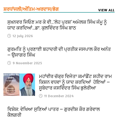
ਸ਼ਰਧਾਂਜਲੀ/ਅੰਤਿਮ-ਅਰਦਾਸ/ਭੋਗ
VIEW ALL
ਸੁਖ਼ਨਵਰ ਜਿਓਣ ਮਰ ਕੇ ਵੀ…‘ਲੋਹ ਪੁਰਸ਼’ ਅਮੋਲਕ ਸਿੰਘ ਜੰਮੂ ਨੂੰ
ਯਾਦ ਕਰਦਿਆਂ…ਡਾ. ਕੁਲਵਿੰਦਰ ਸਿੰਘ ਬਾਠ
12 July 2026
ਗੁਰਮਤਿ ਨੂੰ ਪ੍ਰਣਾਈ ਬਹਾਦਰੀ ਦੀ ਪ੍ਰਤੀਕ ਜਸਪਾਲ ਕੌਰ ਅਨੰਤ
— ਉਜਾਗਰ ਸਿੰਘ
9 November 2025
ਮਹਾਂਵੀਰ ਚੱਕ੍ਰ ਵਿਜੇਤਾ ਕਮਾਂਡੈਂਟ ਸ਼ਹੀਦ ਰਾਮ
ਕਿਸ਼ਨ ਵਧਵਾ ਨੂੰ ਯਾਦ ਕਰਦਿਆਂ ਹੋਇਆਂ —
ਸੂਬੇਦਾਰ ਜਸਵਿੰਦਰ ਸਿੰਘ ਭੁਲੇਰੀਆ
11 December 2024
ਵਿਸ਼ੇਸ਼: ਵੇਖਿਆ ਸੁਣਿਆਂ ਪਾਤਰ — ਗੁਰਦੀਸ਼ ਕੌਰ ਗਰੇਵਾਲ
ਕੈਲਗਰੀ