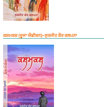
ਕਸ਼ਮਕਸ਼ (ਦੂਜਾ ਐਡੀਸ਼ਨ)–ਸੁਰਜੀਤ ਕੌਰ ਕਲਪਨਾ