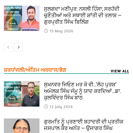
ਸੁਲਗਦਾ ਮਣੀਪੁਰ: ਨਸਲੀ ਹਿੰਸਾ, ਸਰਹੱਦੀ
ਚੁਣੌਤੀਆਂ ਅਤੇ ਸਥਾਈ ਸ਼ਾਂਤੀ ਦੀ ਤਲਾਸ਼ —
ਗੁਰਪ੍ਰੀਤ ਸਿੰਘ ਬਿਲਿੰਗ
15 May 2026
ਸ਼ਰਧਾਂਜਲੀ/ਅੰਤਿਮ-ਅਰਦਾਸ/ਭੋਗ
VIEW ALL
ਸੁਖ਼ਨਵਰ ਜਿਓਣ ਮਰ ਕੇ ਵੀ…‘ਲੋਹ ਪੁਰਸ਼’
ਅਮੋਲਕ ਸਿੰਘ ਜੰਮੂ ਨੂੰ ਯਾਦ ਕਰਦਿਆਂ…ਡਾ.
ਕੁਲਵਿੰਦਰ ਸਿੰਘ ਬਾਠ
12 July 2026
ਗੁਰਮਤਿ ਨੂੰ ਪ੍ਰਣਾਈ ਬਹਾਦਰੀ ਦੀ ਪ੍ਰਤੀਕ
ਜਸਪਾਲ ਕੌਰ ਅਨੰਤ — ਉਜਾਗਰ ਸਿੰਘ