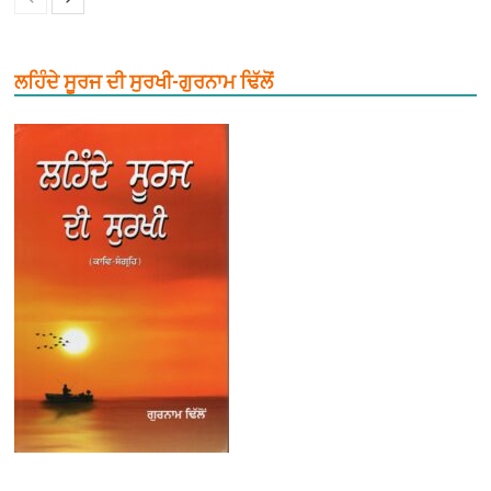
ਲਹਿੰਦੇ ਸੂਰਜ ਦੀ ਸੁਰਖੀ-ਗੁਰਨਾਮ ਢਿੱਲੋਂ