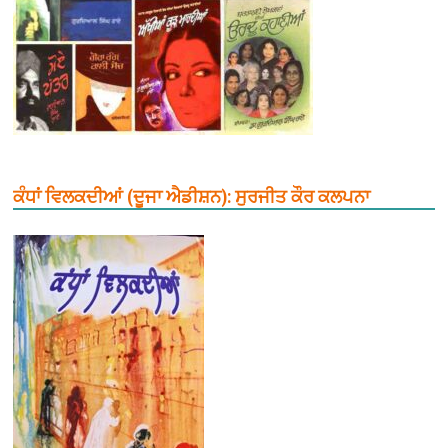
ਕੰਧਾਂ ਵਿਲਕਦੀਆਂ (ਦੂਜਾ ਐਡੀਸ਼ਨ): ਸੁਰਜੀਤ ਕੌਰ ਕਲਪਨਾ