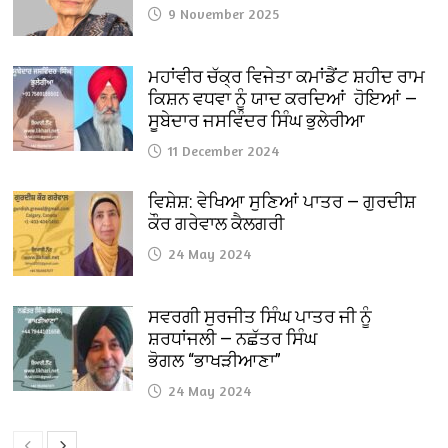
9 November 2025
ਮਹਾਂਵੀਰ ਚੱਕ੍ਰ ਵਿਜੇਤਾ ਕਮਾਂਡੈਂਟ ਸ਼ਹੀਦ ਰਾਮ
ਕਿਸ਼ਨ ਵਧਵਾ ਨੂੰ ਯਾਦ ਕਰਦਿਆਂ ਹੋਇਆਂ —
ਸੂਬੇਦਾਰ ਜਸਵਿੰਦਰ ਸਿੰਘ ਭੁਲੇਰੀਆ
11 December 2024
ਵਿਸ਼ੇਸ਼: ਵੇਖਿਆ ਸੁਣਿਆਂ ਪਾਤਰ — ਗੁਰਦੀਸ਼
ਕੌਰ ਗਰੇਵਾਲ ਕੈਲਗਰੀ
24 May 2024
ਸਵਰਗੀ ਸੁਰਜੀਤ ਸਿੰਘ ਪਾਤਰ ਜੀ ਨੂੰ
ਸ਼ਰਧਾਂਜਲੀ — ਨਛੱਤਰ ਸਿੰਘ
ਭੋਗਲ “ਭਾਖੜੀਆਣਾ”
24 May 2024